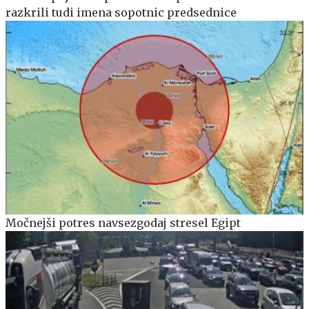
razkrili tudi imena sopotnic predsednice
Močnejši potres navsezgodaj stresel Egipt