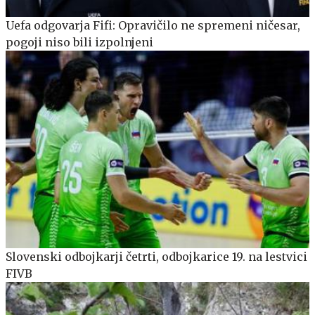
Uefa odgovarja Fifi: Opravičilo ne spremeni ničesar,
pogoji niso bili izpolnjeni
Slovenski odbojkarji četrti, odbojkarice 19. na lestvici
FIVB