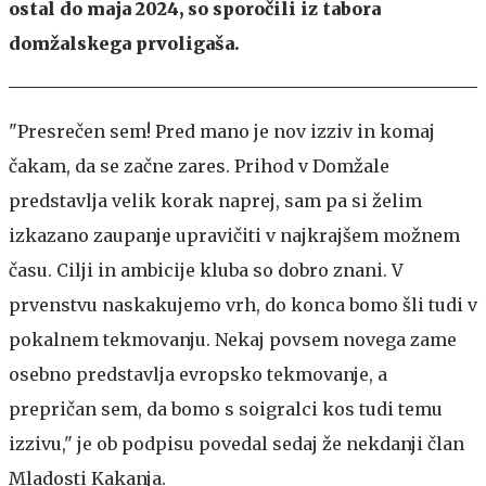
ostal do maja 2024, so sporočili iz tabora
domžalskega prvoligaša.
"Presrečen sem! Pred mano je nov izziv in komaj
čakam, da se začne zares. Prihod v Domžale
predstavlja velik korak naprej, sam pa si želim
izkazano zaupanje upravičiti v najkrajšem možnem
času. Cilji in ambicije kluba so dobro znani. V
prvenstvu naskakujemo vrh, do konca bomo šli tudi v
pokalnem tekmovanju. Nekaj povsem novega zame
osebno predstavlja evropsko tekmovanje, a
prepričan sem, da bomo s soigralci kos tudi temu
izzivu," je ob podpisu povedal sedaj že nekdanji član
Mladosti Kakanja.