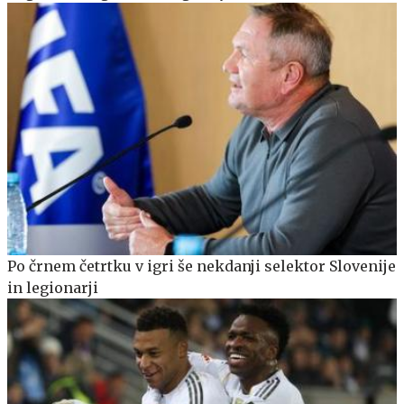
Po črnem četrtku v igri še nekdanji selektor Slovenije
in legionarji