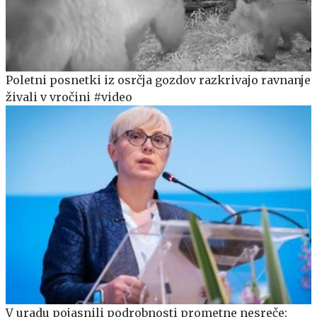
Poletni posnetki iz osrčja gozdov razkrivajo ravnanje
živali v vročini #video
V uradu pojasnili podrobnosti prometne nesreče: