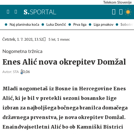
Telekom Slovenije
Naj planinska koča
Luka Dončić
Prva liga
Liga prvakov
Sobotni 
Četrtek, 1. 7. 2021, 13.52
5 let, 1 mesec
Nogometna tržnica
Enes Alić nova okrepitev Domžal
Avtor:
STA ,
0,06
Mladi nogometaš iz Bosne in Hercegovine Enes
Alić, ki je bil v pretekli sezoni bosanske lige
izbran za najboljšega bočnega branilca domačega
državnega prvenstva, je nova okrepitev Domžal.
Enaindvajsetletni Alić bo ob Kamniški Bistrici