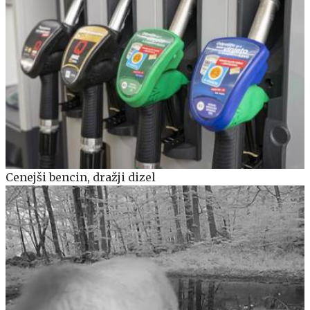
Cenejši bencin, dražji dizel