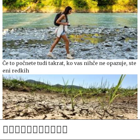
Če to počnete tudi takrat, ko vas nihče ne opazuje, ste
eni redkih