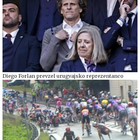
Diego Forlan prevzel urugvajsko reprezentanco