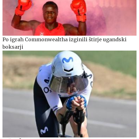
Po igrah Commonwealtha izginili štirje ugandski
boksarji