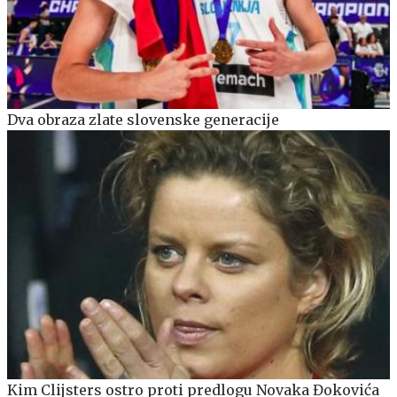
Dva obraza zlate slovenske generacije
Kim Clijsters ostro proti predlogu Novaka Đokovića