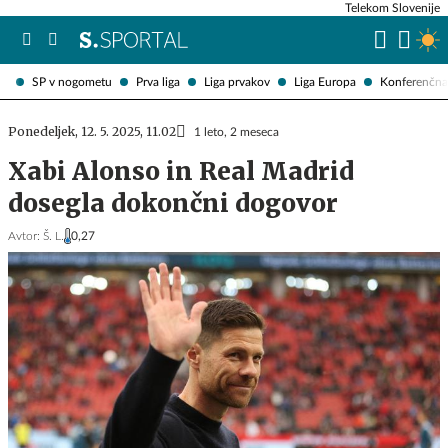
Telekom Slovenije
SP v nogometu
Prva liga
Liga prvakov
Liga Europa
Konferenčna 
Ponedeljek, 12. 5. 2025, 11.02
1 leto, 2 meseca
Xabi Alonso in Real Madrid
dosegla dokončni dogovor
Avtor:
Š. L.
0,27