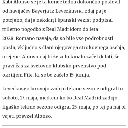
Xabi Alonso se je ta konec tedna dokončno poslovil
od navijačev Bayerja iz Leverkusna, zdaj pa je
potrjeno, da je nekdanji španski vezist podpisal
triletno pogodbo z Real Madridom do leta
2028. Romano navaja, da so bile vse podrobnosti
posla, vključno s člani njegovega strokovnega osebja,
urejene. Alonso naj bi že zelo kmalu začel delati, še
pravi čas za svetovno klubsko prvenstvo pod
okriljem Fife, ki se bo začelo 15. junija.
Leverkusen bo svojo zadnjo tekmo sezone odigral to
soboto, 17. maja, medtem ko bo Real Madrid zadnjo
ligaško tekmo sezone odigral 25. maja, po tej pa naj bi
vajeti prevzel Alonso.