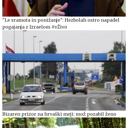
"Le sramota in ponižanje": Hezbolah ostro napadel
pogajanja z Izraelom #vŽivo
Bizaren prizor na hrvaški meji: mož pozabil ženo