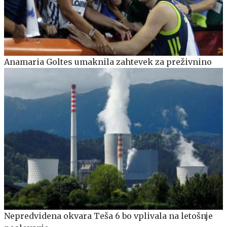
Anamaria Goltes umaknila zahtevek za preživnino
Nepredvidena okvara Teša 6 bo vplivala na letošnje