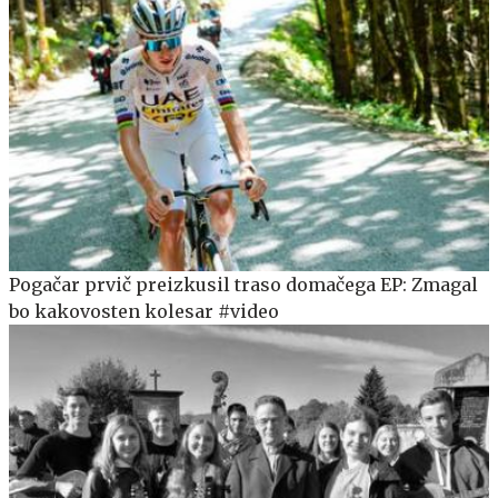
Pogačar prvič preizkusil traso domačega EP: Zmagal
bo kakovosten kolesar #video