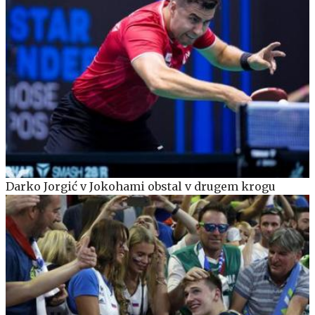
Darko Jorgić v Jokohami obstal v drugem krogu