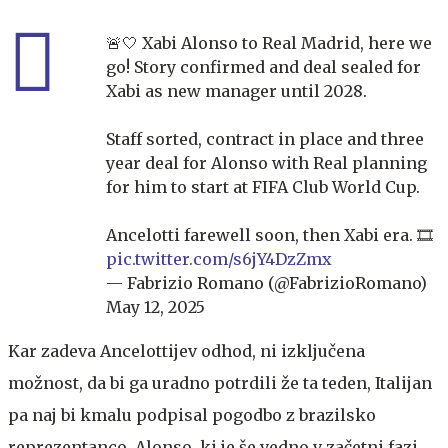
🚨🤍 Xabi Alonso to Real Madrid, here we
go! Story confirmed and deal sealed for
Xabi as new manager until 2028.
Staff sorted, contract in place and three
year deal for Alonso with Real planning
for him to start at FIFA Club World Cup.
Ancelotti farewell soon, then Xabi era. 🎞️
pic.twitter.com/s6jY4DzZmx
— Fabrizio Romano (@FabrizioRomano)
May 12, 2025
Kar zadeva Ancelottijev odhod, ni izključena
možnost, da bi ga uradno potrdili že ta teden, Italijan
pa naj bi kmalu podpisal pogodbo z brazilsko
reprezentanco. Alonso, ki je še vedno v začetni fazi