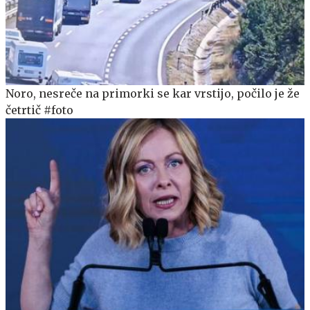
Noro, nesreče na primorki se kar vrstijo, počilo je že
četrtič #foto