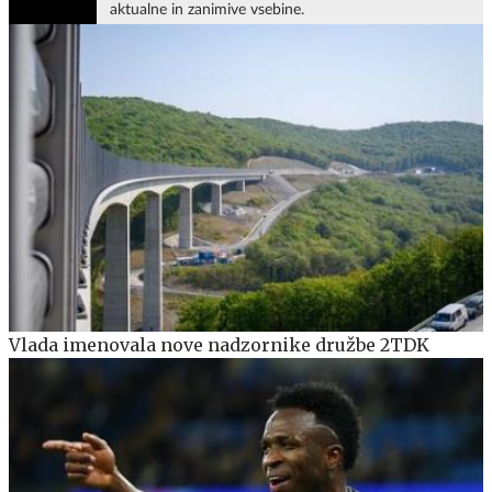
aktualne in zanimive vsebine.
Vlada imenovala nove nadzornike družbe 2TDK