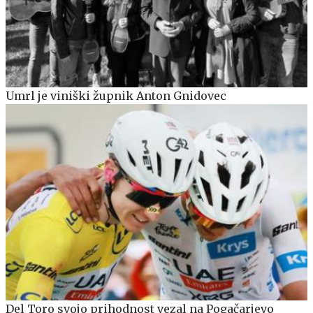
Umrl je viniški župnik Anton Gnidovec
Del Toro svojo prihodnost vezal na Pogačarjevo