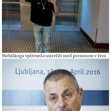
Mehiškega vplivneža ustrelili med prenosom v živo