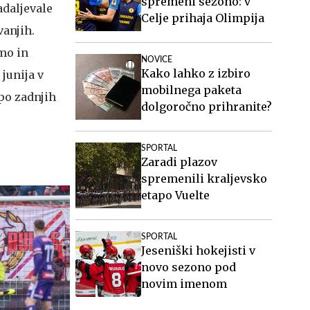
spremeni sezono: v
adaljevale
Celje prihaja Olimpija
anjih.
rmo in
NOVICE
Kako lahko z izbiro
 junija v
mobilnega paketa
po zadnjih
dolgoročno prihranite?
SPORTAL
Zaradi plazov
spremenili kraljevsko
etapo Vuelte
SPORTAL
Jeseniški hokejisti v
novo sezono pod
novim imenom