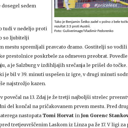
e dosegel sedem
Tako je Benjamin Šeško zadel v polno z bele točke
rezultat 3:3 proti Austrii.
o tudi v nedeljo proti
Foto: Guliverimage/Vladimir Fedorenko
o so ljubitelji
mestu spremljali pravcato dramo. Gostitelji so vodili z
jske prestolnice poskrbele za odmeven preobrat. Povedle s
u, a je Salzburg v izdihljajih srečanja le prišel do točke. 
i je bil v 39. minuti uspešen iz igre, v drugi minuti so
 še najstrožjo kazen.
v povečal na 13. Zdaj je že tretji najboljši strelec prvenst
edni del končal na pričakovanem prvem mestu. Pred dr
aterega nastopata
Tomi Horvat
in
Jon Gorenc Stankov
red tretjeuvrščenim Laskom iz Linza pa že 17. V ligi za