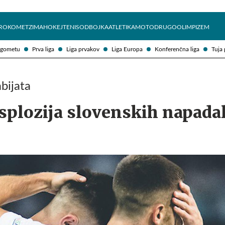
Želite prejemati e-novice?
Uživajmo pametno
ROKOMET
ZIMA
HOKEJ
TENIS
ODBOJKA
ATLETIKA
MOTO
DRUGO
OLIMPIZEM
ogometu
Prva liga
Liga prvakov
Liga Europa
Konferenčna liga
Tuja 
bijata
splozija slovenskih napada