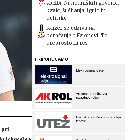
službi: Ni hodniških govoric,
9,77
kavic, šušljanja, igric in
politike
Kajzer se odziva na
poročanje o Fajonovi: To
5,69
preprosto ni res
 pri
o izkazala v