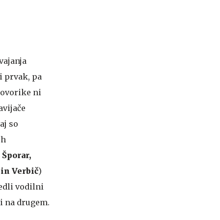
svajanja
i prvak, pa
lovorike ni
navijače
aj so
eh
 Šporar,
in Verbič
)
edli vodilni
ci na drugem.