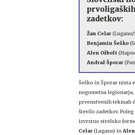
prvoligaških
zadetkov:
Žan Celar
(Lugano/Š
Benjamin Šeško
(S
Alen Ožbolt
(Hapoe
Andraž Šporar
(Pan
Šeško in Šporar nista 
nogometna legionarja, k
prvenstvenih tekmah 
število zadetkov. Poleg 
izvrstno strelsko form
Celar
(Lugano) in
Alen