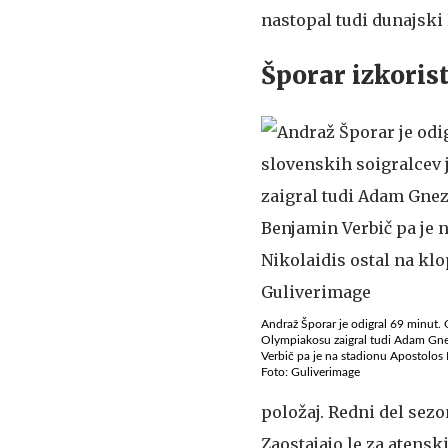
nastopal tudi dunajski
Šporar izkorist
Andraž Šporar je odigral 69 minut. O
Olympiakosu zaigral tudi Adam Gne
Verbič pa je na stadionu Apostolos N
Foto: Guliverimage
položaj. Redni del sez
Zaostajajo le za atensk