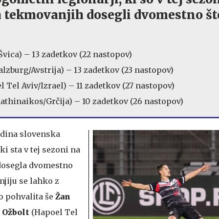
 tekmovanjih dosegli dvomestno št
vica) – 13 zadetkov (22 nastopov)
alzburg/Avstrija) – 13 zadetkov (23 nastopov)
l Tel Aviv/Izrael) – 11 zadetkov (27 nastopov)
athinaikos/Grčija) – 10 zadetkov (26 nastopov)
edina slovenska
i sta v tej sezoni na
dosegla dvomestno
njiju se lahko z
o pohvalita še
Žan
 Ožbolt
(Hapoel Tel