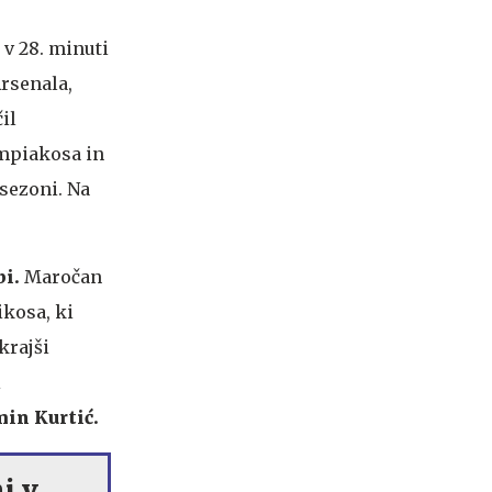
 v 28. minuti
Arsenala,
il
ympiakosa in
 sezoni. Na
bi.
Maročan
ikosa, ki
krajši
i
min Kurtić.
i v