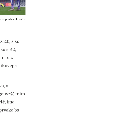
 in postavil končni
 2:0, a so
o s 3:2,
In to z
dnikovega
va, v
ugouvrščenim
ić,
ima
 prvaka bo