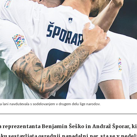
a lani navduševala s sodelovanjem v drugem delu lige narodov.
reprezentanta Benjamin Šeško in Andraž Šporar, ki
u sestavljata osrednji napadalni par, sta se v nedelj