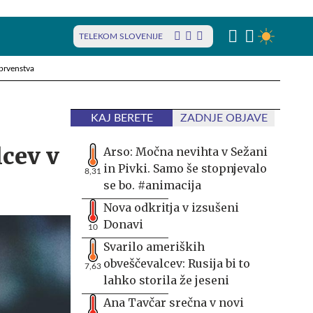
TELEKOM SLOVENIJE
prvenstva
KAJ BERETE
ZADNJE OBJAVE
lcev v
Arso: Močna nevihta v Sežani
in Pivki. Samo še stopnjevalo
8,31
se bo. #animacija
Nova odkritja v izsušeni
Donavi
10
Svarilo ameriških
obveščevalcev: Rusija bi to
7,63
lahko storila že jeseni
Ana Tavčar srečna v novi