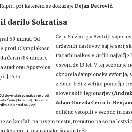
 Rapid, pri katerem se dokazuje
Dejan Petrovič.
il darilo Sokratisa
Če je Salzburg v Avstriji vajen o
državnih naslovov, saj je serijsk
Panathinaikos v Grčiji največje 
osvojil že 13 let. V tej sezoni je 
obnorela šampionska evforija, s
zeleno-beli z veliko pomočjo tr
slovenskih legionarjev (
Andraž
d slovenskih soigralcev je proti
zda Čerin (84 minut), Benjamin
Adam Gnezda Čerin
in
Benjam
ikolaidis ostal na klopi.
odlično vstopili v sezono in zas
one so končali na prvem mestu, trenutno pa so na lestvi
im Aekom, a imajo enako število točk.