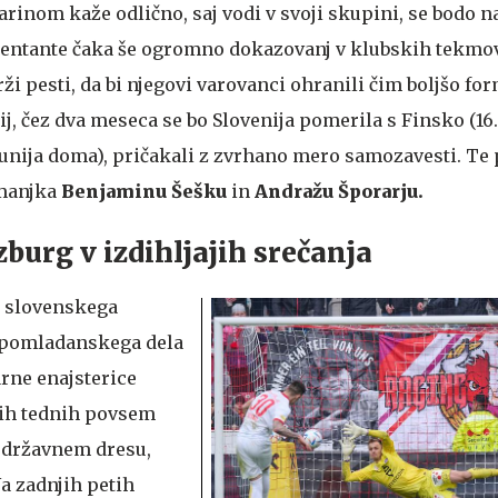
inom kaže odlično, saj vodi v svoji skupini, se bodo n
ezentante čaka še ogromno dokazovanj v klubskih tekmov
ži pesti, da bi njegovi varovanci ohranili čim boljšo fo
ij, čez dva meseca se bo Slovenija pomerila s Finsko (16.
 junija doma), pričakali z zvrhano mero samozavesti. Te 
 manjka
Benjaminu Šešku
in
Andražu Šporarju.
zburg v izdihljajih srečanja
er slovenskega
spomladanskega dela
arne enajsterice
njih tednih povsem
v državnem dresu,
Na zadnjih petih