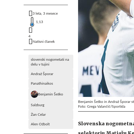
3 leta, 3 mesece
1,13
4
Natisni članek
slovenski nogometaši na
delu v tujini
Andraž Šporar
Panathinaikos
Benjamin Šeško
Benjamin Šeško in Andraž Šporar st
Salzburg
Foto: Grega Valančič/Sportida
Žan Celar
Slovenska nogometna 
Alen Ožbolt
selektorju Matjažu Kek