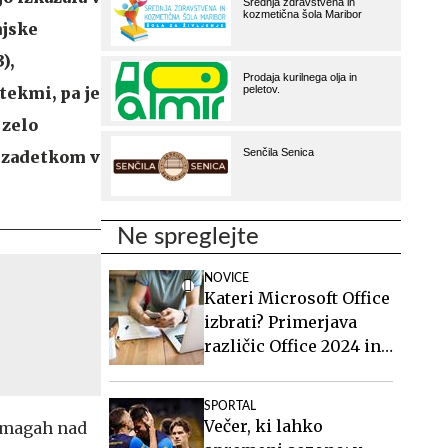
ajske
),
tekmi, pa je
 zelo
 zadetkom v
Ne spreglejte
NOVICE
Kateri Microsoft Office
izbrati? Primerjava
različic Office 2024 in
Office 2021.
SPORTAL
Večer, ki lahko
 zmagah nad