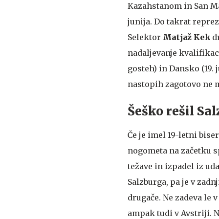
Kazahstanom in San Mar
junija. Do takrat repr
Selektor
Matjaž Kek
dr
nadaljevanje kvalifikac
gosteh) in Dansko (19.
nastopih zagotovo ne
Šeško rešil Sal
Če je imel 19-letni bis
nogometa na začetku 
težave in izpadel iz ud
Salzburga, pa je v zad
drugače. Ne zadeva le 
ampak tudi v Avstriji. 