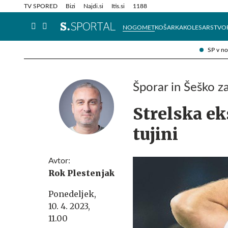
Info in obvestila
Tehnik
TV SPORED
Bizi
Najdi.si
Itis.si
1188
NOGOMET
KOŠARKA
KOLESARSTVO
SP v n
Šporar in Šeško za
Strelska ek
tujini
Avtor:
Rok Plestenjak
Ponedeljek,
10. 4. 2023,
11.00