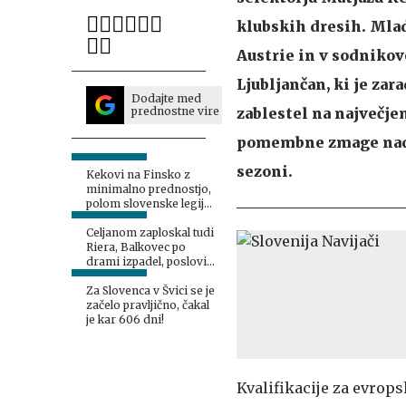
klubskih dresih. Mlad
Austrie in v sodnikov
Ljubljančan, ki je za
Dodajte med
prednostne vire
zablestel na največje
pomembne zmage nad 
sezoni.
Kekovi na Finsko z
minimalno prednostjo,
polom slovenske legije
pri Twenteju
Celjanom zaploskal tudi
Riera, Balkovec po
drami izpadel, poslovil
se je tudi Janža
Za Slovenca v Švici se je
začelo pravljično, čakal
je kar 606 dni!
Kvalifikacije za evrop