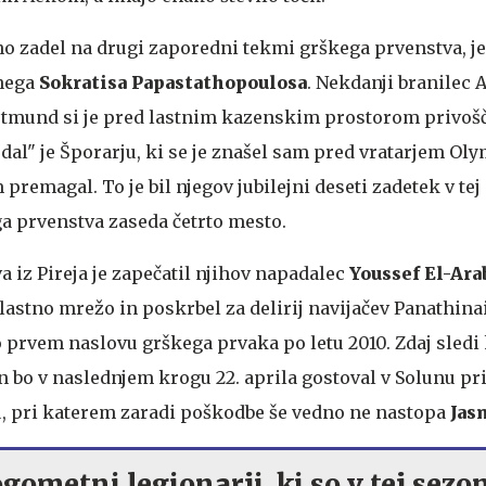
lno zadel na drugi zaporedni tekmi grškega prvenstva, je
tnega
Sokratisa Papastathopoulosa
. Nekdanji branilec 
rtmund si je pred lastnim kazenskim prostorom privošč
dal" je Šporarju, ki se je znašel sam pred vratarjem Ol
premagal. To je bil njegov jubilejni deseti zadetek v tej
ga prvenstva zaseda četrto mesto.
 iz Pireja je zapečatil njihov napadalec
Youssef El-Ara
l lastno mrežo in poskrbel za delirij navijačev Panathina
o prvem naslovu grškega prvaka po letu 2010. Zdaj sledi 
n bo v naslednjem krogu 22. aprila gostoval v Solunu pr
, pri katerem zaradi poškodbe še vedno ne nastopa
Jas
gometni legionarji, ki so v tej sezon