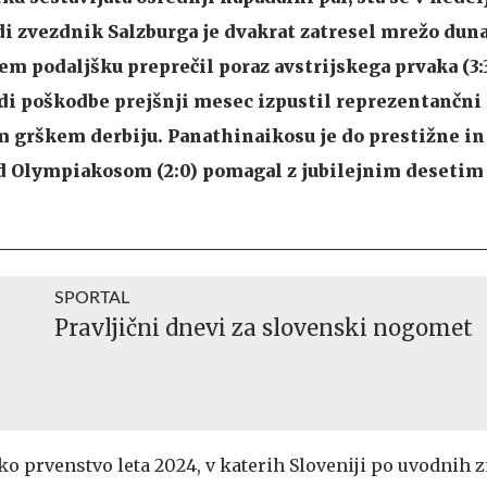
i zvezdnik Salzburga je dvakrat zatresel mrežo dun
em podaljšku preprečil poraz avstrijskega prvaka (3:3
radi poškodbe prejšnji mesec izpustil reprezentančni 
m grškem derbiju. Panathinaikosu je do prestižne in
Olympiakosom (2:0) pomagal z jubilejnim desetim
SPORTAL
Pravljični dnevi za slovenski nogomet
sko prvenstvo leta 2024, v katerih Sloveniji po uvodnih