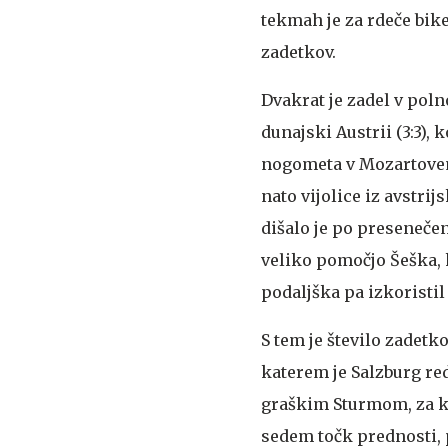
tekmah je za rdeče bik
zadetkov.
Dvakrat je zadel v poln
dunajski Austrii (3:3), k
nogometa v Mozartovem 
nato vijolice iz avstri
dišalo je po presenečenj
veliko pomočjo Šeška, k
podaljška pa izkoristil
S tem je število zadetko
katerem je Salzburg r
graškim Sturmom, za k
sedem točk prednosti, p