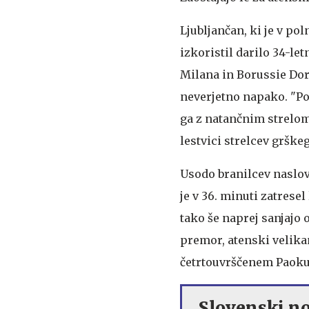
Ljubljančan, ki je v po
izkoristil darilo 34-le
Milana in Borussie Do
neverjetno napako. "Po
ga z natančnim strelom 
lestvici strelcev grške
Usodo branilcev naslova
je v 36. minuti zatrese
tako še naprej sanjajo 
premor, atenski velika
četrtouvrščenem Paoku
Slovenski no