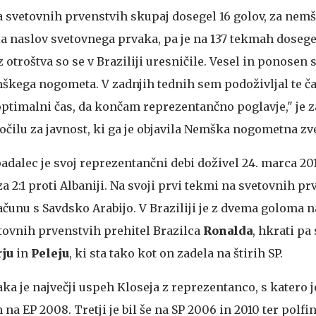
 svetovnih prvenstvih skupaj dosegel 16 golov, za nem
jila naslov svetovnega prvaka, pa je na 137 tekmah dosege
z otroštva so se v Braziliji uresničile. Vesel in ponosen
mškega nogometa. V zadnjih tednih sem podoživljal te č
 optimalni čas, da končam reprezentančno poglavje," je z
očilu za javnost, ki ga je objavila Nemška nogometna zv
dalec je svoj reprezentančni debi doživel 24. marca 2011
a 2:1 proti Albaniji. Na svoji prvi tekmi na svetovnih pr
ačunu s Savdsko Arabijo. V Braziliji je z dvema goloma n
etovnih prvenstvih prehitel Brazilca
Ronalda
, hkrati pa 
rju
in
Peleju
, ki sta tako kot on zadela na štirih SP.
a je največji uspeh Kloseja z reprezentanco, s katero je
na EP 2008. Tretji je bil še na SP 2006 in 2010 ter polfin