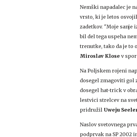
Nemški napadalec je na
vrsto, ki je letos osvo
zadetkov. "Moje sanje i
bil del tega uspeha ne
trenutke, tako da je to
Miroslav Klose
v spor
Na Poljskem rojeni napa
dosegel zmagoviti gol z
dosegel hat-trick v obr
lestvici strelcev na sv
pridružil
Uweju Seele
Naslov svetovnega prvak
podprvak na SP 2002 in 