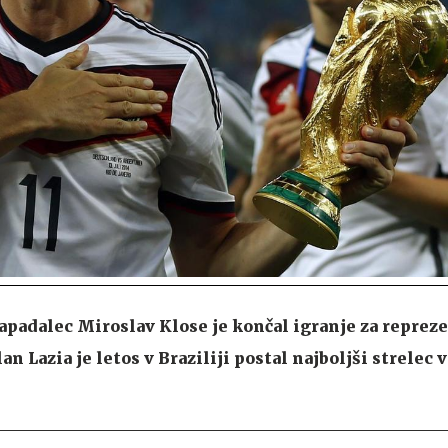
adalec Miroslav Klose je končal igranje za reprez
an Lazia je letos v Braziliji postal najboljši strelec 