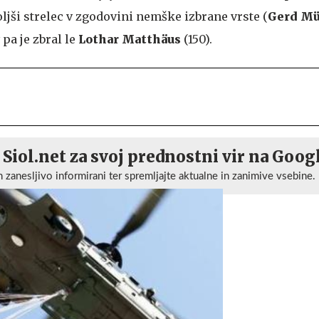
boljši strelec v zgodovini nemške izbrane vrste (
Gerd Mü
 pa je zbral le
Lothar Matthäus
(150).
 Siol.net za svoj prednostni vir na Goog
n zanesljivo informirani ter spremljajte aktualne in zanimive vsebine.