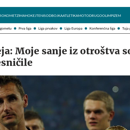
Želite prejemati e-novice?
Uživajmo pametno
ROKOMET
ZIMA
HOKEJ
TENIS
ODBOJKA
ATLETIKA
MOTO
DRUGO
OLIMPIZEM
ogometu
Prva liga
Liga prvakov
Liga Europa
Konferenčna liga
Tuja 
ja: Moje sanje iz otroštva s
esničile