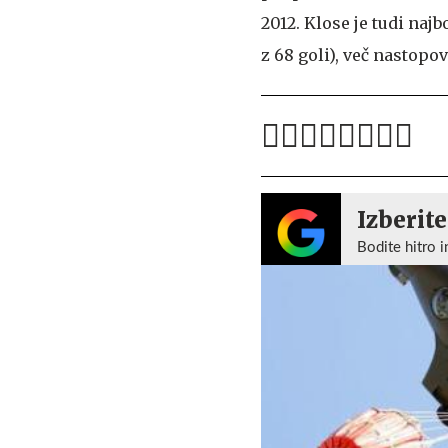
2012. Klose je tudi naj
z 68 goli), več nastopov
Izberite
Bodite hitro i