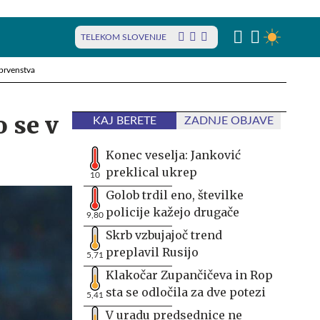
TELEKOM SLOVENIJE
prvenstva
o se v
KAJ BERETE
ZADNJE OBJAVE
Konec veselja: Janković
preklical ukrep
10
Golob trdil eno, številke
policije kažejo drugače
9,80
Skrb vzbujajoč trend
preplavil Rusijo
5,71
Klakočar Zupančičeva in Rop
sta se odločila za dve potezi
5,41
V uradu predsednice ne