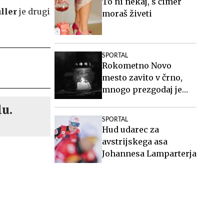
To ni nekaj, s čimer
ller
je drugi
moraš živeti
SPORTAL
Rokometno Novo
mesto zavito v črno,
mnogo prezgodaj je
odšel Aljaž Kabur
lu.
SPORTAL
Hud udarec za
avstrijskega asa
Johannesa Lamparterja