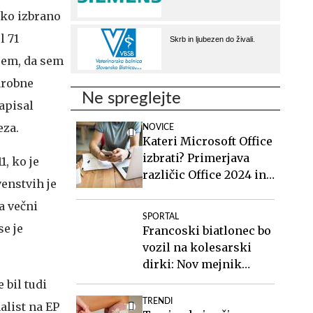
ško izbrano
l 71
 sem, da sem
arobne
Ne spreglejte
apisal
eza.
NOVICE
Kateri Microsoft Office
izbrati? Primerjava
, ko je
različic Office 2024 in
venstvih je
Office 2021.
a večni
SPORTAL
se je
Francoski biatlonec bo
vozil na kolesarski
dirki: Nov mejnik
športne kariere
 bil tudi
TRENDI
alist na EP