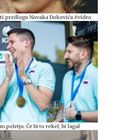
oti predlogu Novaka Đokovića #video
poletju: Če bi to rekel, bi lagal