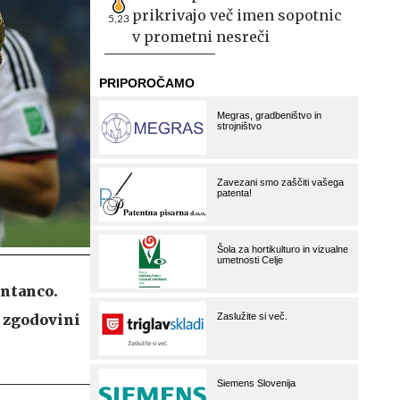
prikrivajo več imen sopotnic
5,23
v prometni nesreči
entanco.
v zgodovini