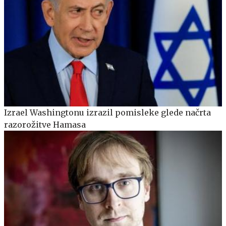
Izrael Washingtonu izrazil pomisleke glede načrta
razorožitve Hamasa