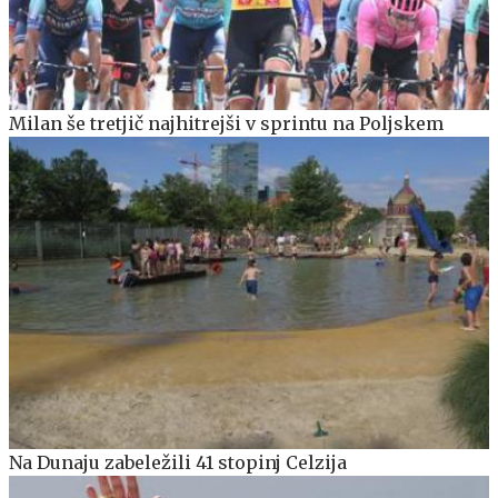
Milan še tretjič najhitrejši v sprintu na Poljskem
Na Dunaju zabeležili 41 stopinj Celzija