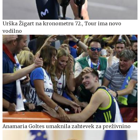
Urška Žigart na kronometru 72., Tour ima novo
vodilno
Anamaria Goltes umaknila zahtevek za preživnino