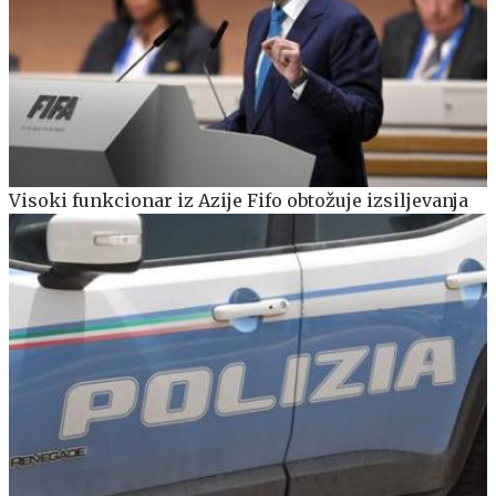
Visoki funkcionar iz Azije Fifo obtožuje izsiljevanja