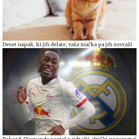
Deset napak, ki jih delate, vaša mačka pa jih sovraži
Rekord: Diomande postal najdražji afriški nogometaš