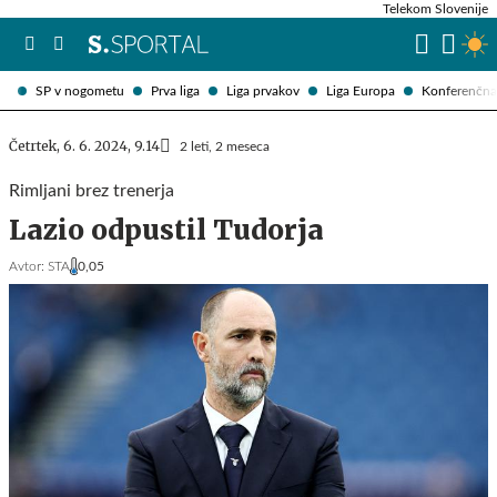
Telekom Slovenije
SP v nogometu
Prva liga
Liga prvakov
Liga Europa
Konferenčna 
Četrtek, 6. 6. 2024, 9.14
2 leti, 2 meseca
Rimljani brez trenerja
Lazio odpustil Tudorja
Avtor:
STA
0,05