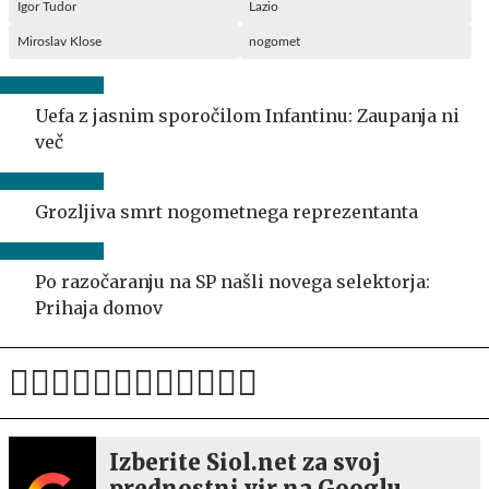
Igor Tudor
Lazio
Miroslav Klose
nogomet
Uefa z jasnim sporočilom Infantinu: Zaupanja ni
več
Grozljiva smrt nogometnega reprezentanta
Po razočaranju na SP našli novega selektorja:
Prihaja domov
Izberite Siol.net za svoj
prednostni vir na Googlu.