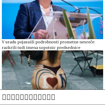
V uradu pojasnili podrobnosti prometne nesreče:
razkrili tudi imena sopotnic predsednice