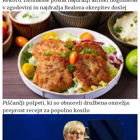
v zgodovini in najdražja Realova okrepitev doslej
Piščančji polpeti, ki so obnoreli družbena omrežja:
preprost recept za popolno kosilo