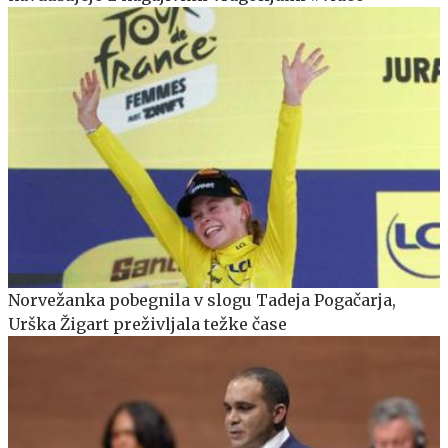
Norvežanka pobegnila v slogu Tadeja Pogačarja,
Urška Žigart preživljala težke čase