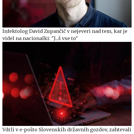
Infektolog David Zupančič v nejeveri nad tem, kar je
videl na nacionalki: "J...š vse to"
Vdrli v e-pošto Slovenskih državnih gozdov, zahtevali