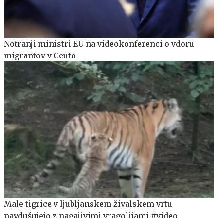
Notranji ministri EU na videokonferenci o vdoru
migrantov v Ceuto
Male tigrice v ljubljanskem živalskem vrtu
navdušujejo z nagajivimi vragolijami #video