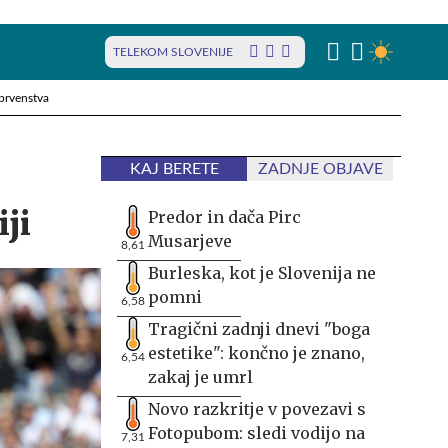
TELEKOM SLOVENIJE
prvenstva
KAJ BERETE
ZADNJE OBJAVE
ji
Predor in dača Pirc
Musarjeve
8,61
Burleska, kot je Slovenija ne
pomni
6,58
Tragični zadnji dnevi "boga
estetike": končno je znano,
6,54
zakaj je umrl
Novo razkritje v povezavi s
Fotopubom: sledi vodijo na
7,31