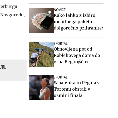
terburgu,
NOVICE
m Novgorodu,
Kako lahko z izbiro
mobilnega paketa
dolgoročno prihranite?
SPORTAL
Obnovljena pot od
Roblekovega doma do
vrha Begunjščice
lu.
SPORTAL
Sabalenka in Pegula v
Torontu obstali v
osmini finala