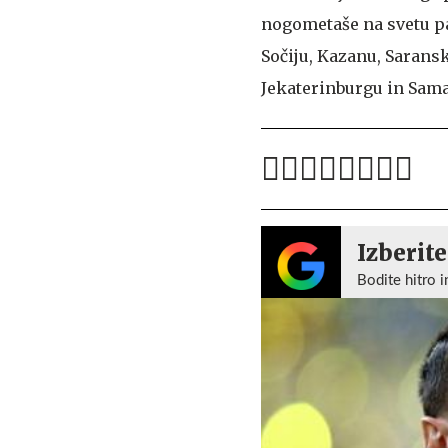
nogometaše na svetu pa
Sočiju, Kazanu, Sarans
Jekaterinburgu in Sama
Izberite
Bodite hitro i