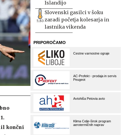
Islandijo
Slovenski gasilci v šoku
zaradi početja kolesarja in
5,83
lastnika vikenda
ebno
1.
nil končni