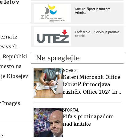
e leto v
erna iz
tev vseh
, Republiki
Ne spreglejte
 mesto na
NOVICE
 je Klosejev
Kateri Microsoft Office
izbrati? Primerjava
različic Office 2024 in
Office 2021.
SPORTAL
Fifa s protinapadom
nad kritike
še