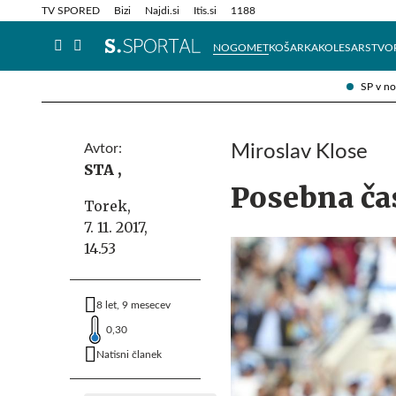
Info in obvestila
Tehnik
TV SPORED
Bizi
Najdi.si
Itis.si
1188
NOGOMET
KOŠARKA
KOLESARSTVO
SP v n
Avtor:
Miroslav Klose
STA ,
Posebna ča
Torek,
7. 11. 2017,
14.53
8 let, 9 mesecev
0,30
Natisni članek