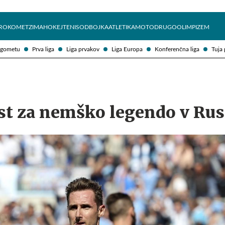
Želite prejemati e-novice?
Uživajmo pametno
ROKOMET
ZIMA
HOKEJ
TENIS
ODBOJKA
ATLETIKA
MOTO
DRUGO
OLIMPIZEM
ogometu
Prva liga
Liga prvakov
Liga Europa
Konferenčna liga
Tuja 
st za nemško legendo v Rusi