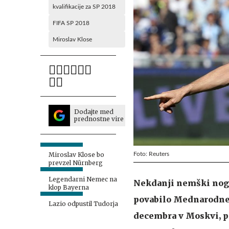
kvalifikacije za SP 2018
FIFA SP 2018
Miroslav Klose
Dodajte med
prednostne vire
Foto: Reuters
Miroslav Klose bo
prevzel Nürnberg
Legendarni Nemec na
Nekdanji nemški nogo
klop Bayerna
povabilo Mednarodne n
Lazio odpustil Tudorja
decembra v Moskvi, pr