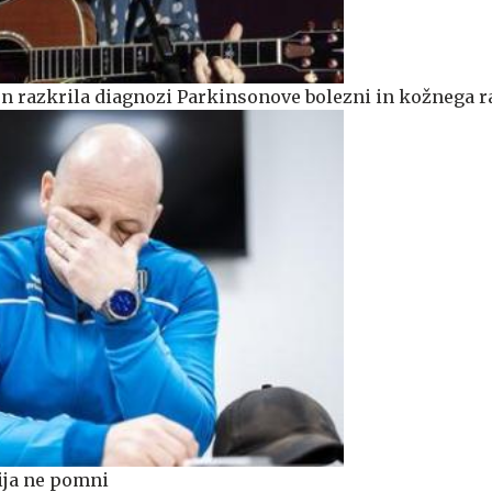
n razkrila diagnozi Parkinsonove bolezni in kožnega r
nija ne pomni