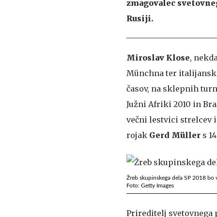
zmagovalec svetovnega
Rusiji.
Miroslav Klose
, nekd
Münchna ter italijanske
časov, na sklepnih turn
Južni Afriki 2010 in Br
večni lestvici strelcev
rojak
Gerd Müller
s 14
Žreb skupinskega dela SP 2018 bo 
Foto: Getty Images
Prireditelj svetovnega 