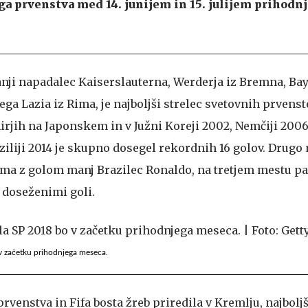
 prvenstva med 14. junijem in 15. julijem prihodnj
anji napadalec Kaiserslauterna, Werderja iz Bremna, Bay
ga Lazia iz Rima, je najboljši strelec svetovnih prvens
irjih na Japonskem in v Južni Koreji 2002, Nemčiji 2006
aziliji 2014 je skupno dosegel rekordnih 16 golov. Drugo
 ima z golom manj Brazilec Ronaldo, na tretjem mestu pa
 doseženimi goli.
v začetku prihodnjega meseca.
prvenstva in Fifa bosta žreb priredila v Kremlju, najbolj