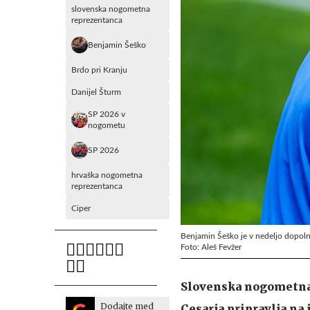
slovenska nogometna
reprezentanca
Benjamin Šeško
Brdo pri Kranju
Danijel Šturm
SP 2026 v
nogometu
SP 2026
hrvaška nogometna
reprezentanca
Ciper
Benjamin Šeško je v nedeljo dopolni
Foto: Aleš Fevžer
Slovenska nogometna 
Dodajte med
Cesarja pripravlja na 