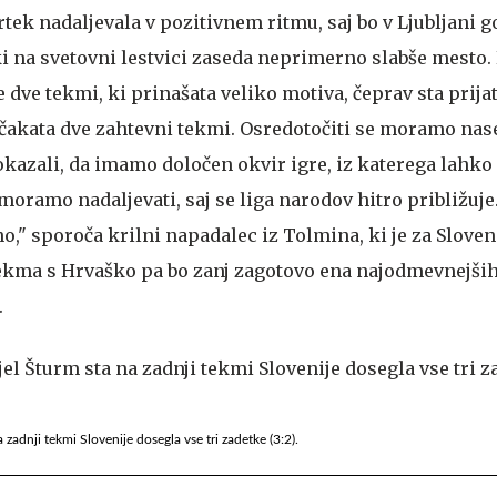
trtek nadaljevala v pozitivnem ritmu, saj bo v Ljubljani g
ki na svetovni lestvici zaseda neprimerno slabše mesto.
 dve tekmi, ki prinašata veliko motiva, čeprav sta prija
 čakata dve zahtevni tekmi. Osredotočiti se moramo nase
kazali, da imamo določen okvir igre, iz katerega lahk
moramo nadaljevati, saj se liga narodov hitro približuje
," sporoča krilni napadalec iz Tolmina, ki je za Sloven
ekma s Hrvaško pa bo zanj zagotovo ena najodmevnejših
.
 zadnji tekmi Slovenije dosegla vse tri zadetke (3:2).