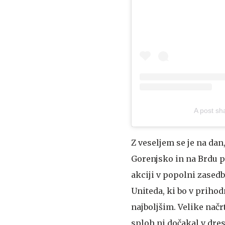
A post sh
Z veseljem se je na dan
Gorenjsko in na Brdu pr
akciji v popolni zased
Uniteda, ki bo v prihod
najboljšim. Velike načr
sploh ni dočakal v dre