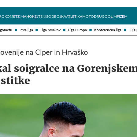
Želite prejemati e-novice?
Uživajmo pametno
ROKOMET
ZIMA
HOKEJ
TENIS
ODBOJKA
ATLETIKA
MOTO
DRUGO
OLIMPIZEM
ogometu
Prva liga
Liga prvakov
Liga Europa
Konferenčna liga
Tuja 
lovenije na Ciper in Hrvaško
al soigralce na Gorenjskem
stitke