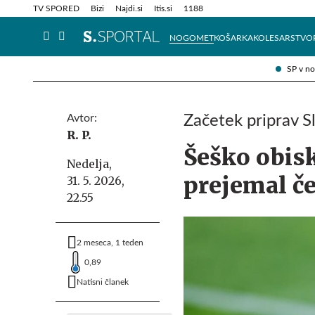
Info in obvestila
Tehnik
TV SPORED
Bizi
Najdi.si
Itis.si
1188
NOGOMET
KOŠARKA
KOLESARSTVO
SP v n
Avtor:
Začetek priprav S
R. P.
Šeško obisk
Nedelja,
prejemal če
31. 5. 2026,
22.55
2 meseca, 1 teden
0,89
Natisni članek