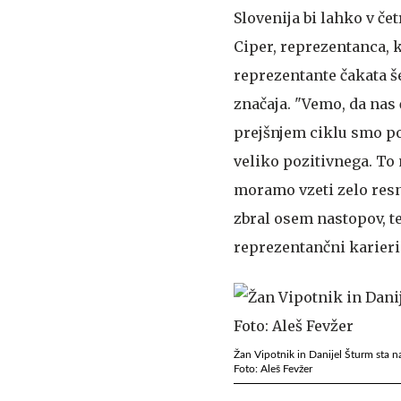
Slovenija bi lahko v če
Ciper, reprezentanca, 
reprezentante čakata še
značaja. "Vemo, da nas
prejšnjem ciklu smo po
veliko pozitivnega. To 
moramo vzeti zelo resno
zbral osem nastopov, t
reprezentančni karieri
Žan Vipotnik in Danijel Šturm sta na
Foto: Aleš Fevžer