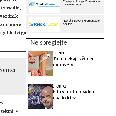
i zasedbi,
zvezdnik
be ne more
ogel k dvigu
Ne spreglejte
TRENDI
To ni nekaj, s čimer
moraš živeti
, Nemci
SPORTAL
Fifa s protinapadom
nad kritike
est
 tekmi. V