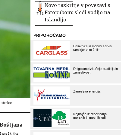
Novo razkritje v povezavi s
Fotopubom: sledi vodijo na
7,31
Islandijo
strelce.
 Boštjana
jani) in