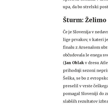
upa, da bo strelski pos
Šturm: Želimo
Če je Slovenija v neda
lige prvakov, v kateri 
finalu z Arsenalom ubr
občudovala le enega s
(
Jan Oblak
v dresu Atlet
prihodnji sezoni nepri
Šeška, se bo z evropsko
preselil v vrste češkeg
pomagal Sloveniji do zm
slabših rezultatov izbr