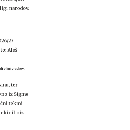
ligi narodov.
 v ligi prvakov.
anu, ter
avno iz Sigme
nčni tekmi
rekinil niz