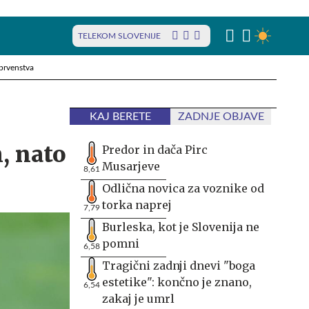
TELEKOM SLOVENIJE
prvenstva
KAJ BERETE
ZADNJE OBJAVE
, nato
Predor in dača Pirc
Musarjeve
8,61
Odlična novica za voznike od
torka naprej
7,79
Burleska, kot je Slovenija ne
pomni
6,58
Tragični zadnji dnevi "boga
estetike": končno je znano,
6,54
zakaj je umrl