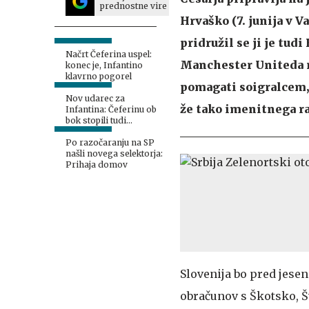
prednostne vire
Hrvaško (7. junija v V
pridružil se ji je tu
Načrt Čeferina uspel:
Manchester Uniteda r
konec je, Infantino
klavrno pogorel
pomagati soigralcem, 
Nov udarec za
že tako imenitnega r
Infantina: Čeferinu ob
bok stopili tudi
Američani
Po razočaranju na SP
našli novega selektorja:
Prihaja domov
Slovenija bo pred jesen
obračunov s Škotsko, Šv