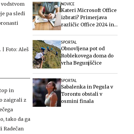
od vodstvom
NOVICE
Kateri Microsoft Office
eje pa sledi
izbrati? Primerjava
bronasti
različic Office 2024 in
Office 2021.
SPORTAL
Obnovljena pot od
Roblekovega doma do
vrha Begunjščice
SPORTAL
Sabalenka in Pegula v
top in
Torontu obstali v
o zaigrali z
osmini finala
nečega
o, tako da ga
di Radečan