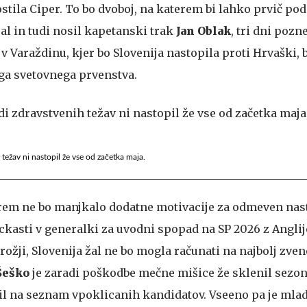
ostila Ciper. To bo dvoboj, na katerem bi lahko prvič p
al in tudi nosil kapetanski trak
Jan Oblak
, tri dni pozn
v Varaždinu, kjer bo Slovenija nastopila proti Hrvaški, 
ga svetovnega prvenstva.
težav ni nastopil že vse od začetka maja.
erem ne bo manjkalo dodatne motivacije za odmeven nas
ockasti v generalki za uvodni spopad na SP 2026 z Anglij
ožji, Slovenija žal ne bo mogla računati na najbolj zve
Šeško
je zaradi poškodbe mečne mišice že sklenil sezon
til na seznam vpoklicanih kandidatov. Vseeno pa je mla