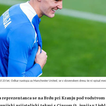
l 23 let. Odkar nastopa za Manchester United, se v slovenskem dresu še ni vpisal med 
reprezentanca se na Brdu pri Kranju pod vodstvom
junijski prijateljski tekmi s Ciprom (4. junija v Ljubl