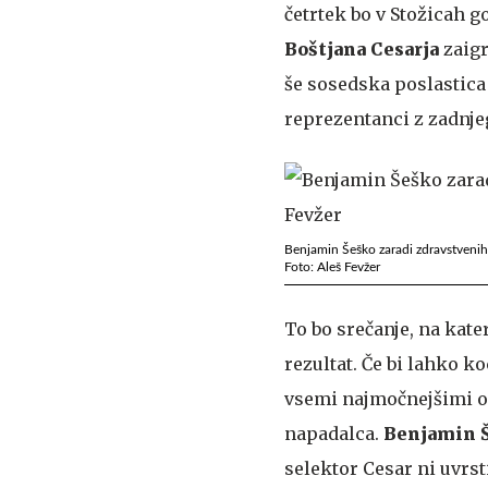
četrtek bo v Stožicah g
Boštjana Cesarja
zaigr
še sosedska poslastica 
reprezentanci z zadnje
Benjamin Šeško zaradi zdravstvenih 
Foto: Aleš Fevžer
To bo srečanje, na kat
rezultat. Če bi lahko k
vsemi najmočnejšimi or
napadalca.
Benjamin 
selektor Cesar ni uvrs