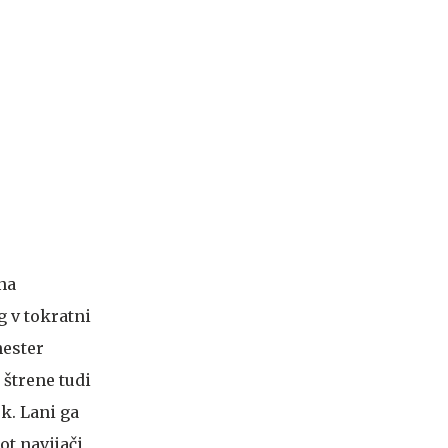
 na
g v tokratni
hester
 štrene tudi
k. Lani ga
ot navijači