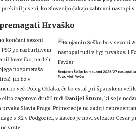
t prekinil jeseni, ko Slovenijo čakajo zahtevni nastopi v 
 premagati Hrvaško
vno končani sezoni
je PSG po razburljivem
anil lovoriko, na delu
vojega nogometaša
Benjamin Šeško bo v sezoni 2026/27 nastopal tudi
Foto: Aleš Fevžer
ica), jih bo v
merno več. Poleg Oblaka, če bo ostal pri španskem velik
 elito zagotovo družil tudi
Danijel Šturm
, ki se je ned
a prvaka Slavia Praga. Primorec je na zadnji reprezenta
age s 3:2 v Podgorici, s katero je novi selektor Cesar p
ane vrste.