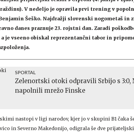
araždinu). V nedeljo je opravila prvi trening v popoln
di Benjamin Šeško. Najdražji slovenski nogometaš in 
avno danes praznuje 23. rojstni dan. Zaradi poškod
a je vseeno obiskal reprezentančni tabor in pripom
azpoloženja.
SPORTAL
Zelenortski otoki odpravili Srbijo s 3:0
napolnili mrežo Finske
skimi nastopi v ligi narodov, kjer jo v skupini B1 čaka š
ico in Severno Makedonijo, odigrala še dve prijateljski