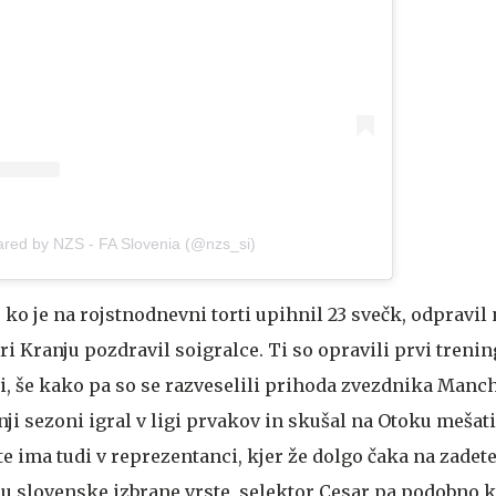
ared by NZS - FA Slovenia (@nzs_si)
, ko je na rojstnodnevni torti upihnil 23 svečk, odpravil
i Kranju pozdravil soigralce. Ti so opravili prvi trenin
bi, še kako pa so se razveselili prihoda zvezdnika Manc
nji sezoni igral v ligi prvakov in skušal na Otoku mešati
te ima tudi v reprezentanci, kjer že dolgo čaka na zadete
su slovenske izbrane vrste, selektor Cesar pa podobno k