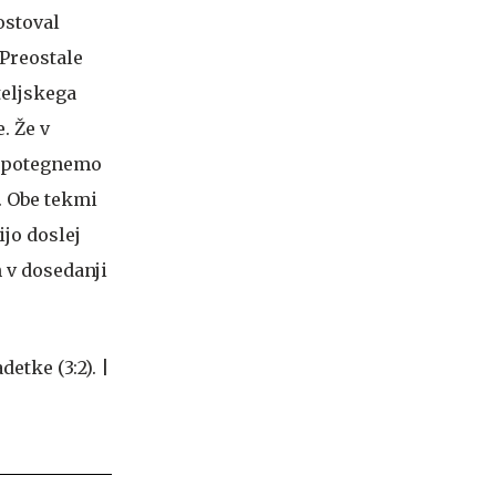
ostoval
 Preostale
teljskega
. Že v
o potegnemo
. Obe tekmi
ijo doslej
 v dosedanji