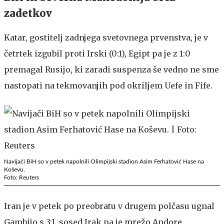
zadetkov
Katar, gostitelj zadnjega svetovnega prvenstva, je v
četrtek izgubil proti Irski (0:1), Egipt pa je z 1:0
premagal Rusijo, ki zaradi suspenza še vedno ne sme
nastopati na tekmovanjih pod okriljem Uefe in Fife.
Navijači BiH so v petek napolnili Olimpijski stadion Asim Ferhatović Hase na
Koševu.
Foto: Reuters
Iran je v petek po preobratu v drugem polčasu ugnal
Gambijo s 3:1, sosed Irak pa je mrežo Andore