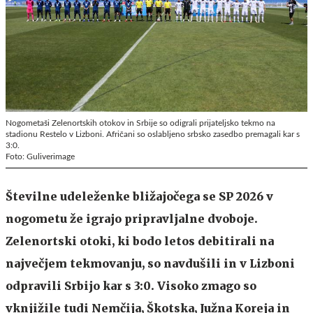
Nogometaši Zelenortskih otokov in Srbije so odigrali prijateljsko tekmo na
stadionu Restelo v Lizboni. Afričani so oslabljeno srbsko zasedbo premagali kar s
3:0.
Foto: Guliverimage
Številne udeleženke bližajočega se SP 2026 v
nogometu že igrajo pripravljalne dvoboje.
Zelenortski otoki, ki bodo letos debitirali na
največjem tekmovanju, so navdušili in v Lizboni
odpravili Srbijo kar s 3:0. Visoko zmago so
vknjižile tudi Nemčija, Škotska, Južna Koreja in