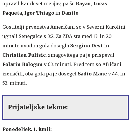
opravil kar deset menjav, pa še
Rayan
,
Lucas
Paqueta
,
Igor Thiago
in
Danilo
.
Gostitelji prvenstva Američani so v Severni Karolini
ugnali Senegalce s 3:2. Za ZDA sta med 13. in 20.
minuto uvodna gola dosegla
Sergino Dest
in
Christian Pulisic
, zmagovitega pa je prispeval
Folarin Balogun
v 63. minuti. Pred tem so Afričani
izenačili, oba gola pa je dosegel
Sadio Mane
v 44. in
52. minuti.
Prijateljske tekme:
Ponedeljek, 1. junij: