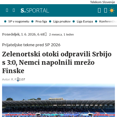
Telekom Slovenije
SP v nogometu
Prva liga
Liga prvakov
Liga Europa
Konferenčna 
Ponedeljek, 1. 6. 2026, 6.48
2 meseca, 1 teden
Prijateljske tekme pred SP 2026
Zelenortski otoki odpravili Srbijo
s 3:0, Nemci napolnili mrežo
Finske
Avtor:
R. P.
2,07