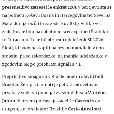
presenetljivo zatresel le enkrat (1:0). V Sarajevu sta se
na polnem Koševu Bosna in Hercegovina ter Severna
Makedonija razšli brez zadetkov (0:0). Veliko več
zadetkov je bilo na sobotnem srečanju med Škotsko
in Curacaom. To je bil obračun udeleženk SP 2026,
Škoti, ki bodo nastopili na prvem mundialu v tem
stoletju, pa so rekorderko, najmanjšo udeleženko v
zgodovini SP, po preobratu ugnali s 4:1.
Prepričljivo zmago so v Rio de Janeiru slavili tudi
Brazilci. Že v prvi minuti je petkratne svetovne
prvake v vodstvo popeljal zvezdnik Reala
Vinicius
Junior
. V prvem polčasu je zadel še
Casemiro
, v
drugem, ko je selektor Brazilije
Carlo Ancelotti