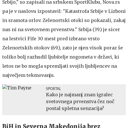
Srbijo," so zapisali na srbskem SportKlubu, Nova.rs
pa je v naslovu izpostavil: "Katastrofa Srbije v Lizboni
in sramota orlov. Zelenortski otoki so pokazali, zakaj
nas ni na svetovnem prvenstvu." Srbija (39.) je sicer
na lestvici Fife 30 mest pred izbrano vrsto
Zelenortskih otokov (69.), zato je njen visok poraz še
toliko bolj razhudil ljubitelje nogometa v državi, ki
letos ne bo mogla spremljati svojih ljubljencev na
največjem tekmovanju.
SPORTAL
Kako je najmanj znan igralec
svetovnega prvenstva čez noč
postal spletna senzacija?
BiH in Severna Makedonija brez