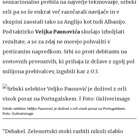
senzacionalno prebila na največje tekmovanje, srbski
orli pa so še enkrat več razočarali navijače in v
skupini zaostali tako za Anglijo kot tudi Albanijo.
Pod taktirko
Veljka Paunovića
skušajo izboljšati
rezultate, a se za zdaj ne morejo pohvaliti s
pretiranim napredkom. Srbi so proti debitantu na
svetovnih prvenstvih, ki prihaja iz države z zgolj pol
milijona prebivalcev, izgubili kar z 0:3.
Srbski selektor Veljko Paunović je doživel z orli visok poraz na Portugalskem.
Foto: Guliverimage
"Debakel. Zelenortski otoki razbili nikoli slabšo