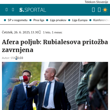
Telekom Slovenije
SP v nogometu
Prva liga
Liga prvakov
Liga Europa
Konferenčna 
Četrtek, 26. 6. 2025, 13.30
1 leto, 1 mesec
Afera poljub: Rubialesova pritožba
zavrnjena
Avtor:
STA
0,03