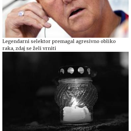
Legendarni selektor premagal agresivno obliko
raka, zdaj se želi vrniti