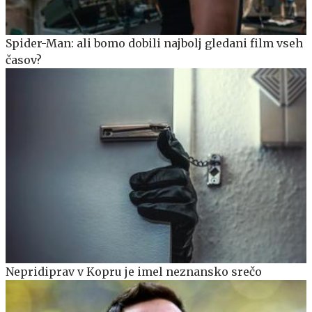
Spider-Man: ali bomo dobili najbolj gledani film vseh
časov?
Nepridiprav v Kopru je imel neznansko srečo