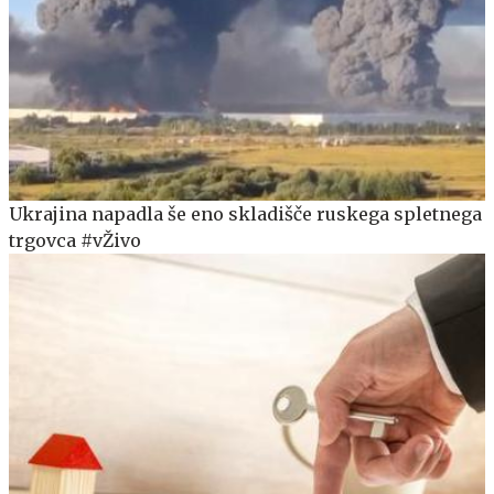
Ukrajina napadla še eno skladišče ruskega spletnega
trgovca #vŽivo