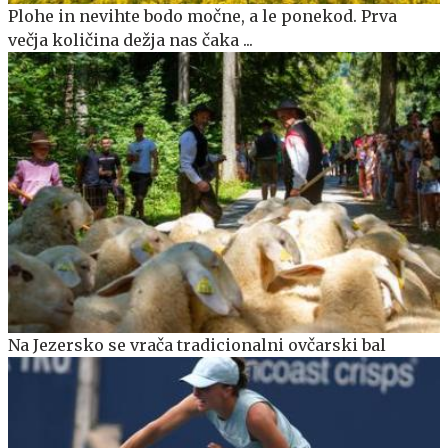
Plohe in nevihte bodo močne, a le ponekod. Prva
večja količina dežja nas čaka ...
Na Jezersko se vrača tradicionalni ovčarski bal