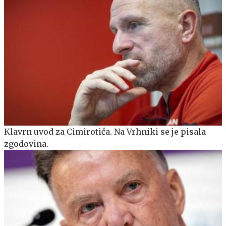
Klavrn uvod za Cimirotiča. Na Vrhniki se je pisala
zgodovina.