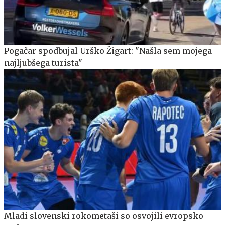
Pogačar spodbujal Urško Žigart: "Našla sem mojega
najljubšega turista"
Mladi slovenski rokometaši so osvojili evropsko