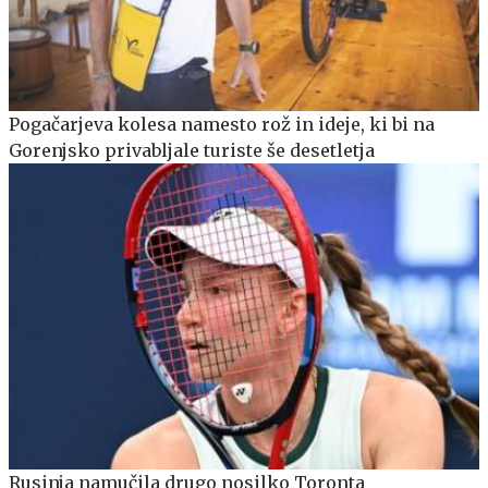
Pogačarjeva kolesa namesto rož in ideje, ki bi na
Gorenjsko privabljale turiste še desetletja
Rusinja namučila drugo nosilko Toronta