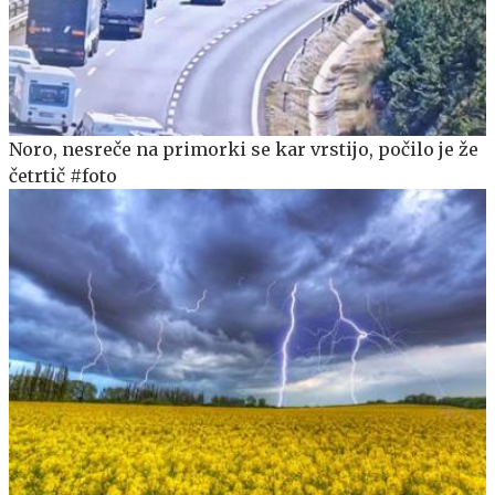
Noro, nesreče na primorki se kar vrstijo, počilo je že
četrtič #foto