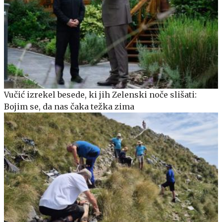
Vučić izrekel besede, ki jih Zelenski noče slišati:
Bojim se, da nas čaka težka zima