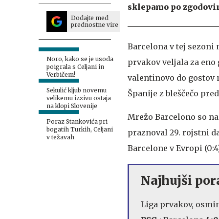
sklepamo po zgodovini
Dodajte med
prednostne vire
Barcelona v tej sezoni 
Noro, kako se je usoda
prvakov veljala za eno 
poigrala s Celjani in
Verbičem!
valentinovo do gostov n
Sekulić kljub novemu
Španije z bleščečo pred
velikemu izzivu ostaja
na klopi Slovenije
Mrežo Barcelono so na
Poraz Stankovića pri
bogatih Turkih, Celjani
praznoval 29. rojstni d
v težavah
Barcelone v Evropi (0:4
Najhujši por
Liga prvakov, osmina