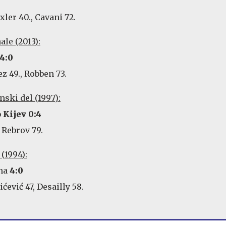
axler 40., Cavani 72.
ale (2013):
4:0
ez 49., Robben 73.
ski del (1997):
Kijev 0:4
, Rebrov 79.
 (1994):
ona
4:0
ićević 47, Desailly 58.