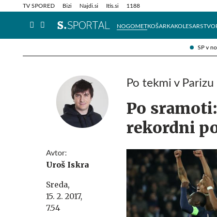
Info in obvestila
Tehnik
TV SPORED
Bizi
Najdi.si
Itis.si
1188
NOGOMET
KOŠARKA
KOLESARSTVO
SP v n
Po tekmi v Parizu
Po sramoti:
rekordni p
Avtor:
Uroš Iskra
Sreda,
15. 2. 2017,
7.54