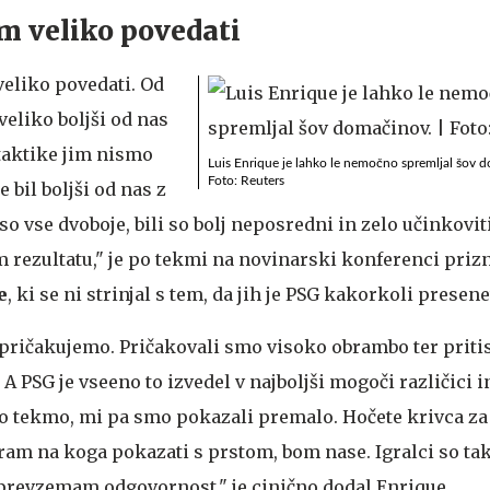
m veliko povedati
eliko povedati. Od
veliko boljši od nas
aktike jim nismo
Luis Enrique je lahko le nemočno spremljal šov 
Foto: Reuters
 bil boljši od nas z
 so vse dvoboje, bili so bolj neposredni in zelo učinkoviti
 rezultatu," je po tekmi na novinarski konferenci prizn
e
, ki se ni strinjal s tem, da jih je PSG kakorkoli presenet
 pričakujemo. Pričakovali smo visoko obrambo ter priti
. A PSG je vseeno to izvedel v najboljši mogoči različici 
o tekmo, mi pa smo pokazali premalo. Hočete krivca za
ram na koga pokazati s prstom, bom nase. Igralci so taki
prevzemam odgovornost," je cinično dodal Enrique.