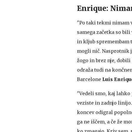
Enrique: Nima
"Po taki tekmi nimam v
samega začetka so bili 
in kljub spremembam t
mogli nič. Nasprotnik je
žogo in brez nje, dobili
odraža tudi na končnem
Barcelone
Luis Enriqu
"Vedeli smo, kaj lahko
veziste in zadnjo linijo
koncev odigral popoln
ga ne iščem, a če že mo
ko zmagajo. Kriv sem, 