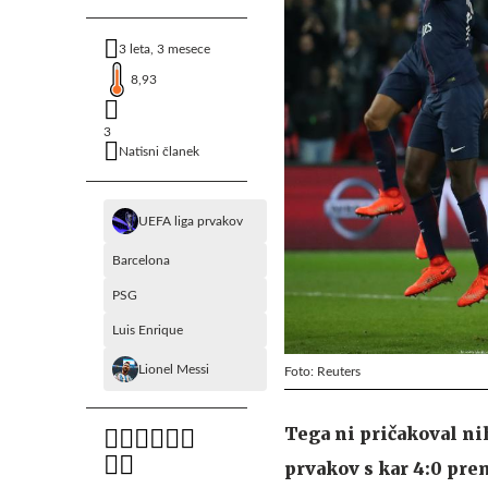
3 leta, 3 mesece
8,93
3
Natisni članek
UEFA liga prvakov
Barcelona
PSG
Luis Enrique
Lionel Messi
Foto: Reuters
Tega ni pričakoval ni
prvakov s kar 4:0 prem