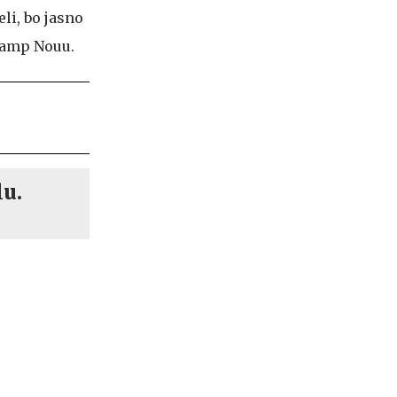
li, bo jasno
 Camp Nouu.
lu.