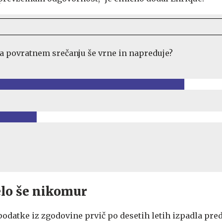
a povratnem srečanju še vrne in napreduje?
elo še nikomur
podatke iz zgodovine prvič po desetih letih izpadla pre