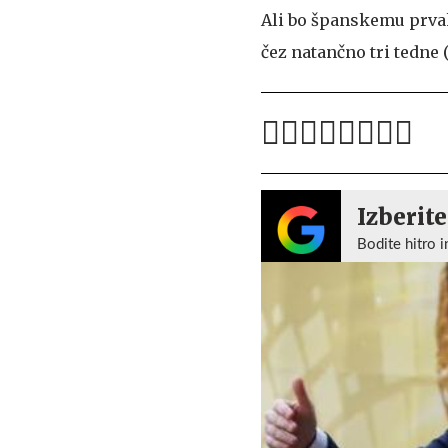
Ali bo španskemu prvaku
čez natančno tri tedne
Izberite
Bodite hitro i