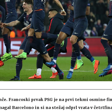
hče. Francoski prvak PSG je na prvi tekmi osmine fin
agal Barcelono in si na stežaj odprl vrata v četrtfina