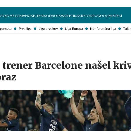
Želite prejemati e-novice?
Uživajmo pametno
ROKOMET
ZIMA
HOKEJ
TENIS
ODBOJKA
ATLETIKA
MOTO
DRUGO
OLIMPIZEM
ogometu
Prva liga
Liga prvakov
Liga Europa
Konferenčna liga
Tuja 
 trener Barcelone našel kri
oraz