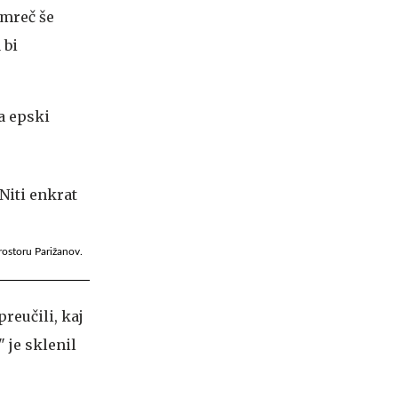
amreč še
 bi
a epski
rostoru Parižanov.
reučili, kaj
" je sklenil