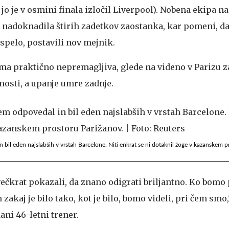
 jo je v osmini finala izločil Liverpool). Nobena ekipa n
i nadoknadila štirih zadetkov zaostanka, kar pomeni, da
uspelo, postavili nov mejnik.
ma praktično nepremagljiva, glede na videno v Parizu z
nosti, a upanje umre zadnje.
 bil eden najslabših v vrstah Barcelone. Niti enkrat se ni dotaknil žoge v kazanskem p
ečkrat pokazali, da znano odigrati briljantno. Ko bomo p
n zakaj je bilo tako, kot je bilo, bomo videli, pri čem smo,
ani 46-letni trener.