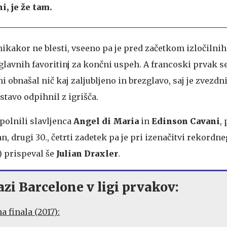
, je že tam.
nikakor ne blesti, vseeno pa je pred začetkom izločilnih 
glavnih favoritinj za končni uspeh. A francoski prvak s
i obnašal nič kaj zaljubljeno in brezglavo, saj je zvezdn
stavo odpihnil z igrišča.
polnili slavljenca
Angel di Maria
in
Edinson Cavani
, 
an, drugi 30., četrti zadetek pa je pri izenačitvi rekordn
) prispeval še
Julian Draxler
.
azi Barcelone v ligi prvakov:
 finala (2017):