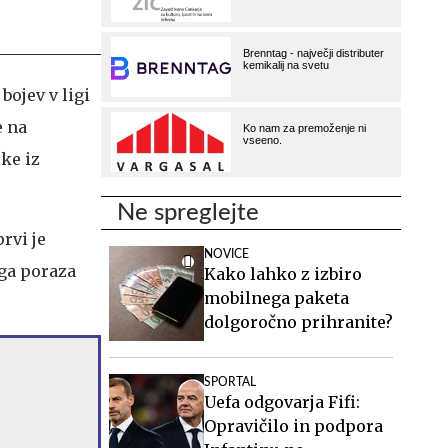
bojev v ligi
e na
ike iz
Ne spreglejte
prvi je
NOVICE
ega poraza
Kako lahko z izbiro
mobilnega paketa
dolgoročno prihranite?
SPORTAL
Uefa odgovarja Fifi:
Opravičilo in podpora