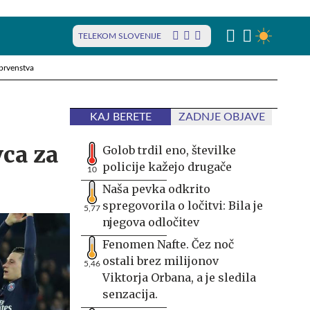
TELEKOM SLOVENIJE
prvenstva
KAJ BERETE
ZADNJE OBJAVE
vca za
Golob trdil eno, številke
policije kažejo drugače
10
Naša pevka odkrito
spregovorila o ločitvi: Bila je
5,77
njegova odločitev
Fenomen Nafte. Čez noč
ostali brez milijonov
5,46
Viktorja Orbana, a je sledila
senzacija.