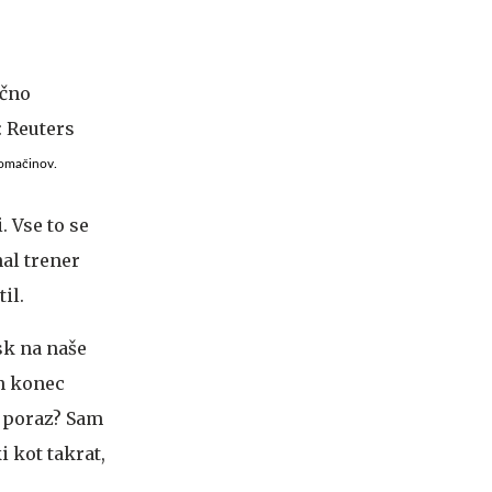
domačinov.
. Vse to se
al trener
il.
sk na naše
in konec
 poraz? Sam
 kot takrat,