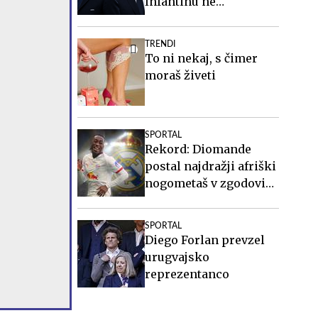
Infantinu ne
spremenita ničesar
TRENDI
To ni nekaj, s čimer
moraš živeti
SPORTAL
Rekord: Diomande
postal najdražji afriški
nogometaš v zgodovini
in najdražja Realova
okrepitev doslej
SPORTAL
Diego Forlan prevzel
urugvajsko
reprezentanco