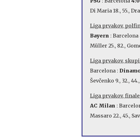
PSG
: Barcelona
4:0
Di Maria 18., 55., Dr
Liga prvakov, polfin
Bayern
: Barcelona
Müller 25., 82., Gom
Liga prvakov, skupin
Barcelona :
Dinamo 
Ševčenko 9., 32., 44.
Liga prvakov, finale
AC Milan
: Barcel
Massaro 22., 45., Sav