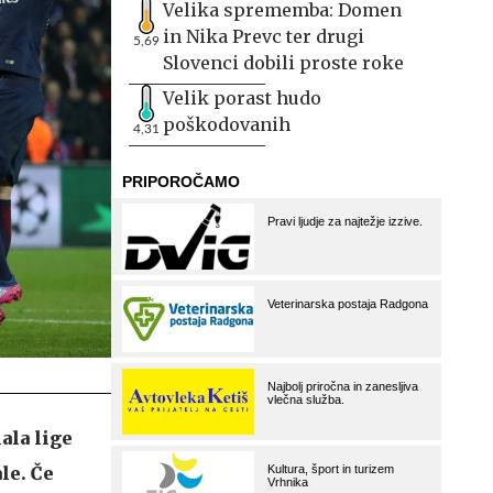
Velika sprememba: Domen
in Nika Prevc ter drugi
5,69
Slovenci dobili proste roke
Velik porast hudo
poškodovanih
4,31
ala lige
le. Če