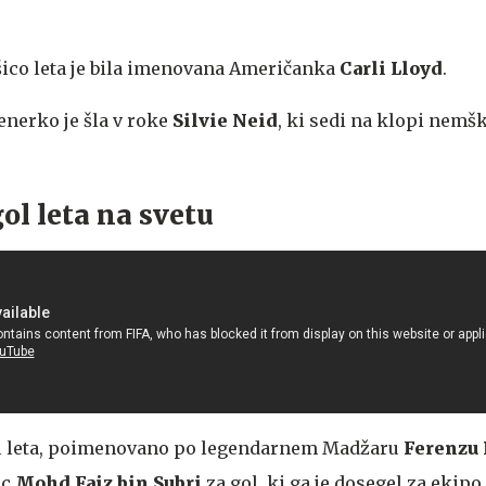
.
ico leta je bila imenovana Američanka
Carli Lloyd
.
enerko je šla v roke
Silvie Neid
, ki sedi na klopi nemš
gol leta na svetu
ol leta, poimenovano po legendarnem Madžaru
Ferenzu 
ec
Mohd Faiz bin Subri
za gol, ki ga je dosegel za ekip