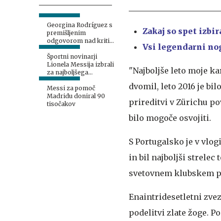
Georgina Rodríguez s
Zakaj so spet izbir
premišljenim
odgovorom nad kritike
Vsi legendarni nog
njenega telesa
Športni novinarji
Lionela Messija izbrali
"Najboljše leto moje ka
za najboljšega
nogometaša SP
dvomil, leto 2016 je bi
Messi za pomoč
Madridu doniral 90
prireditvi v Zürichu p
tisočakov
bilo mogoče osvojiti.
S Portugalsko je v vlog
in bil najboljši strele
svetovnem klubskem prv
Enaintridesetletni zvez
podelitvi zlate žoge. P