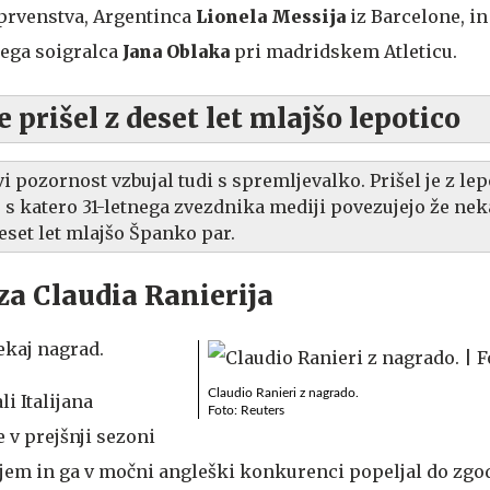
prvenstva, Argentinca
Lionela Messija
iz Barcelone, i
kega soigralca
Jana Oblaka
pri madridskem Atleticu.
e prišel z deset let mlajšo lepotico
i pozornost vzbujal tudi s spremljevalko. Prišel je z le
, s katero 31-letnega zvezdnika mediji povezujejo že neka
deset let mlajšo Španko par.
a Claudia Ranierija
nekaj nagrad.
Claudio Ranieri z nagrado.
li Italijana
Foto: Reuters
je v prejšnji sezoni
tyjem in ga v močni angleški konkurenci popeljal do zg