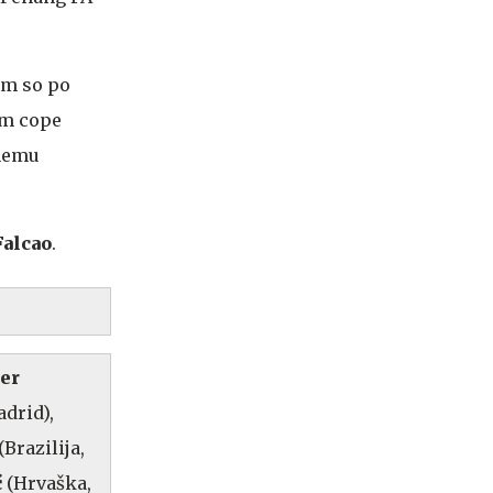
em so po
om cope
čnemu
Falcao
.
er
adrid),
(Brazilija,
ć
(Hrvaška,