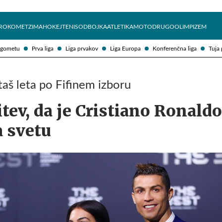
Želite prejemati e-novice?
Uživajmo pametno
ROKOMET
ZIMA
HOKEJ
TENIS
ODBOJKA
ATLETIKA
MOTO
DRUGO
OLIMPIZEM
ogometu
Prva liga
Liga prvakov
Liga Europa
Konferenčna liga
Tuja 
aš leta po Fifinem izboru
tev, da je Cristiano Ronaldo
a svetu