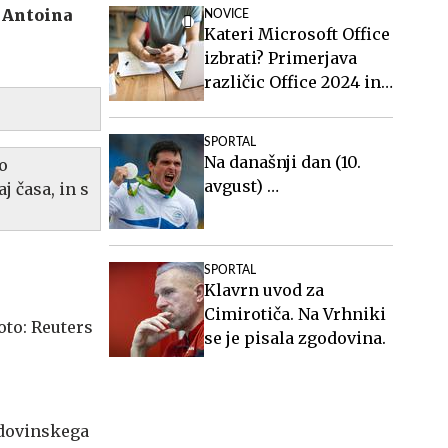
n
Antoina
NOVICE
Kateri Microsoft Office
izbrati? Primerjava
različic Office 2024 in
Office 2021.
SPORTAL
Na današnji dan (10.
po
avgust) …
j časa, in s
SPORTAL
Klavrn uvod za
Cimirotiča. Na Vrhniki
se je pisala zgodovina.
odovinskega