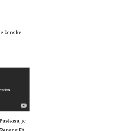
ke ženske
Puskasu
, je
o Penang FA