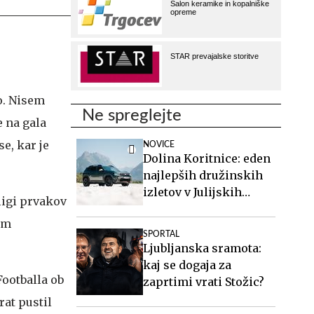
ro. Nisem
Ne spreglejte
e na gala
se, kar je
NOVICE
Dolina Koritnice: eden
najlepših družinskih
izletov v Julijskih
ligi prvakov
Alpah
kem
SPORTAL
Ljubljanska sramota:
kaj se dogaja za
Footballa ob
zaprtimi vrati Stožic?
rat pustil