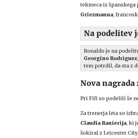
tekmeca iz španskega 
Griezmanna
, francos
Na podelitev j
Ronaldo je na podelitv
Georgino
Rodriguez
tem potrdil, da sta z 
Nova nagrada z
Pri Fifi so podelili še 
Za trenerja leta so izbra
Claudia Ranierija
, ki 
šokiral z Leicester Ci