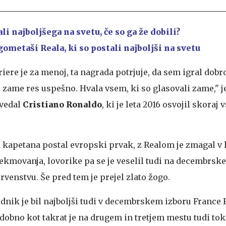
ali najboljšega na svetu, če so ga že dobili?
ometaši Reala, ki so postali najboljši na svetu
riere je za menoj, ta nagrada potrjuje, da sem igral dob
lo zame res uspešno. Hvala vsem, ki so glasovali zame," j
ovedal
Cristiano Ronaldo
, ki je leta 2016 osvojil skoraj v
i kapetana postal evropski prvak, z Realom je zmagal v 
c tekmovanja, lovorike pa se je veselil tudi na decembrs
enstvu. Še pred tem je prejel zlato žogo.
dnik je bil najboljši tudi v decembrskem izboru France 
odobno kot takrat je na drugem in tretjem mestu tudi tok