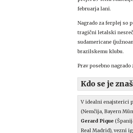
februarja lani.
Nagrado za ferplej so 
tragični letalski nesr
sudamericane (južnoame
brazilskemu klubu.
Prav posebno nagrado z
Kdo se je znaš
V idealni enajsterici p
(Nemčija, Bayern Mün
Gerard Pique
(Španij
Real Madrid), vezni i