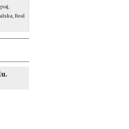
gvaj,
alska, Real
lu.