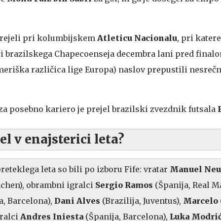
prejeli pri kolumbijskem
Atleticu Nacionalu
, pri kater
eči brazilskega Chapecoenseja decembra lani pred final
riška različica lige Europa) naslov prepustili nesre
a posebno kariero je prejel brazilski zvezdnik futsala
el v enajsterici leta?
reteklega leta so bili po izboru Fife: vratar
Manuel Neu
chen), obrambni igralci
Sergio Ramos
(Španija, Real M
a, Barcelona),
Dani Alves
(Brazilija, Juventus),
Marcelo
gralci
Andres Iniesta
(Španija, Barcelona),
Luka Modri