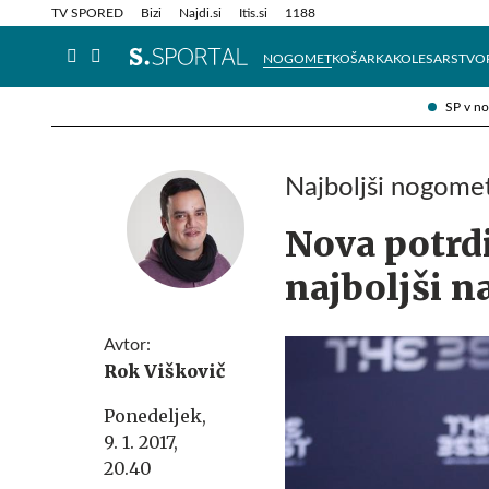
Info in obvestila
Tehnik
TV SPORED
Bizi
Najdi.si
Itis.si
1188
NOGOMET
KOŠARKA
KOLESARSTVO
SP v n
Najboljši nogomet
Nova potrdi
najboljši n
Avtor:
Rok Viškovič
Ponedeljek,
9. 1. 2017,
20.40