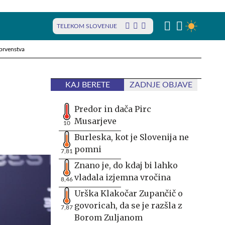
TELEKOM SLOVENIJE
prvenstva
KAJ BERETE
ZADNJE OBJAVE
Predor in dača Pirc
Musarjeve
10
Burleska, kot je Slovenija ne
pomni
7,81
Znano je, do kdaj bi lahko
vladala izjemna vročina
8,46
Urška Klakočar Zupančič o
govoricah, da se je razšla z
7,87
Borom Zuljanom