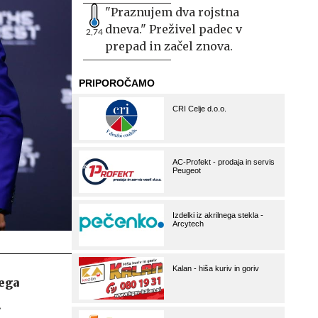
"Praznujem dva rojstna
dneva." Preživel padec v
2,74
prepad in začel znova.
šega
.