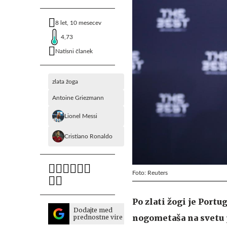
8 let, 10 mesecev
4,73
Natisni članek
zlata žoga
Antoine Griezmann
Lionel Messi
Cristiano Ronaldo
Foto: Reuters
Po zlati žogi je Portu
Dodajte med
nogometaša na svetu 
prednostne vire