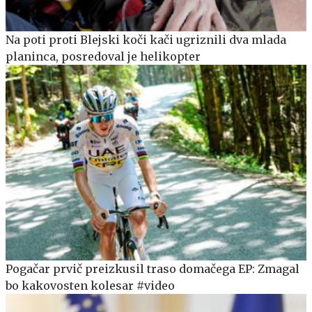
Na poti proti Blejski koči kači ugriznili dva mlada
planinca, posredoval je helikopter
Pogačar prvič preizkusil traso domačega EP: Zmagal
bo kakovosten kolesar #video