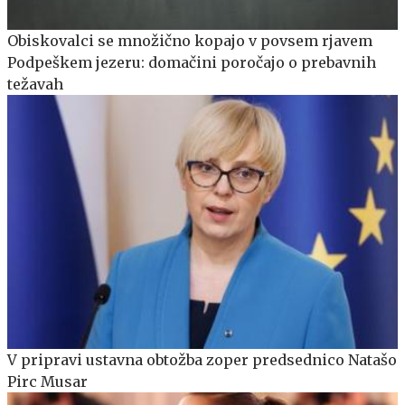
Obiskovalci se množično kopajo v povsem rjavem
Podpeškem jezeru: domačini poročajo o prebavnih
težavah
V pripravi ustavna obtožba zoper predsednico Natašo
Pirc Musar