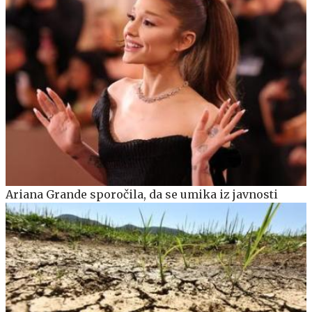
Ariana Grande sporočila, da se umika iz javnosti