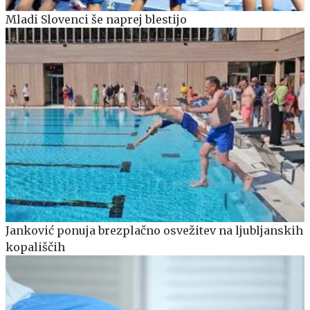
Mladi Slovenci še naprej blestijo
Janković ponuja brezplačno osvežitev na ljubljanskih
kopališčih