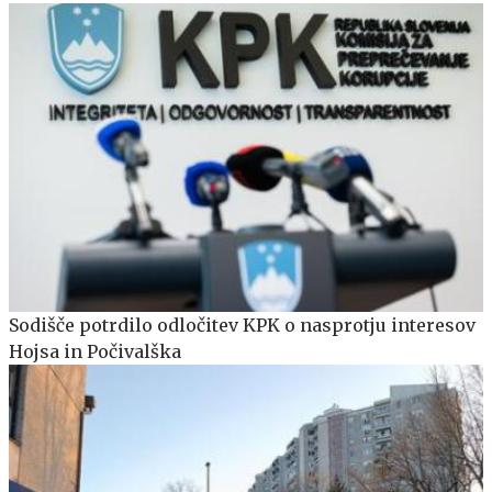
Sodišče potrdilo odločitev KPK o nasprotju interesov
Hojsa in Počivalška