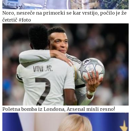
Noro, nesreče na primorki se kar vrstijo, počilo je že
četrtič #foto
Poletna bomba iz Londona, Arsenal misli resno!