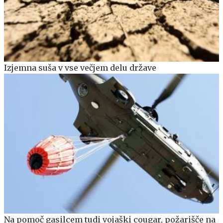
Izjemna suša v vse večjem delu države
Na pomoč gasilcem tudi vojaški cougar, požarišče na