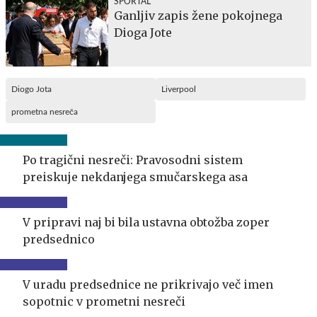
SPORTAL
Ganljiv zapis žene pokojnega
Dioga Jote
Diogo Jota
Liverpool
prometna nesreča
Po tragični nesreči: Pravosodni sistem
preiskuje nekdanjega smučarskega asa
V pripravi naj bi bila ustavna obtožba zoper
predsednico
V uradu predsednice ne prikrivajo več imen
sopotnic v prometni nesreči