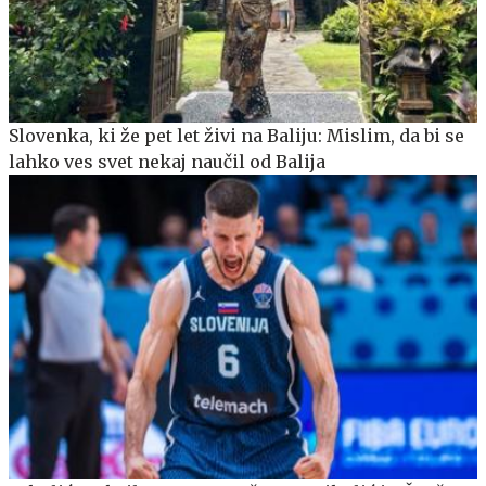
Slovenka, ki že pet let živi na Baliju: Mislim, da bi se
lahko ves svet nekaj naučil od Balija