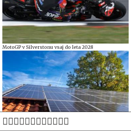
MotoGP v Silverstonu vsaj do leta 2028