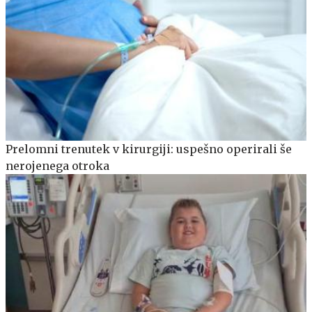
Prelomni trenutek v kirurgiji: uspešno operirali še
nerojenega otroka