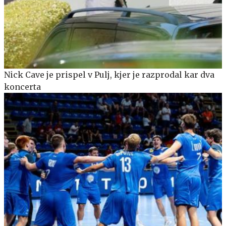
Nick Cave je prispel v Pulj, kjer je razprodal kar dva
koncerta