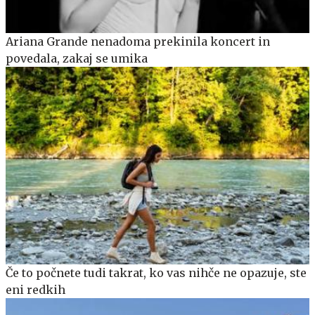
Ariana Grande nenadoma prekinila koncert in
povedala, zakaj se umika
Če to počnete tudi takrat, ko vas nihče ne opazuje, ste
eni redkih