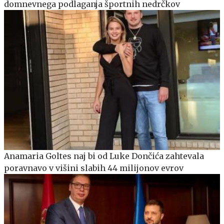
domnevnega podlaganja športnih nedrčkov
Anamaria Goltes naj bi od Luke Dončića zahtevala
poravnavo v višini slabih 44 milijonov evrov