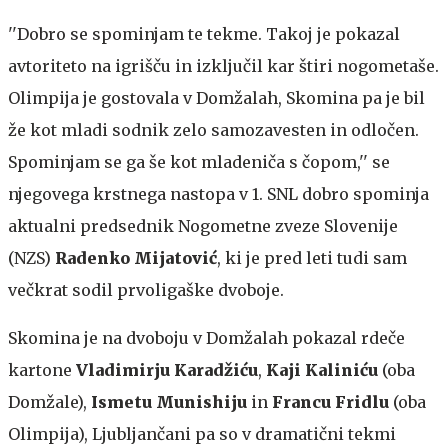
''Dobro se spominjam te tekme. Takoj je pokazal
avtoriteto na igrišču in izključil kar štiri nogometaše.
Olimpija je gostovala v Domžalah, Skomina pa je bil
že kot mladi sodnik zelo samozavesten in odločen.
Spominjam se ga še kot mladeniča s čopom,'' se
njegovega krstnega nastopa v 1. SNL dobro spominja
aktualni predsednik Nogometne zveze Slovenije
(NZS)
Radenko Mijatović
, ki je pred leti tudi sam
večkrat sodil prvoligaške dvoboje.
Skomina je na dvoboju v Domžalah pokazal rdeče
kartone
Vladimirju Karadžiću
,
Kaji Kaliniću
(oba
Domžale),
Ismetu Munishiju
in
Francu Fridlu
(oba
Olimpija), Ljubljančani pa so v dramatični tekmi