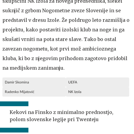
skupščini NK Izola za novega predsednika, slekel
suknjič z grbom Nogometne zveze Slovenije in se
predstavil v dresu Izole. Že poldrugo leto razmišlja o
projektu, kako postaviti izolski klub na noge in ga
skušati vrniti na pota stare slave. Tako bo ostal
zavezan nogometu, kot prvi mož ambicioznega
kluba, ki bo z njegovim prihodom zagotovo pridobil
na medijskem zanimanju.
Damir Skomina
UEFA
Radenko Mijatović
NK Izola
Kekovi na Finsko z minimalno prednostjo,
polom slovenske legije pri Twenteju