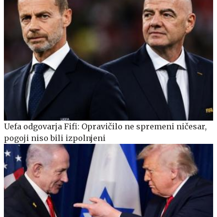
Uefa odgovarja Fifi: Opravičilo ne spremeni ničesar,
pogoji niso bili izpolnjeni