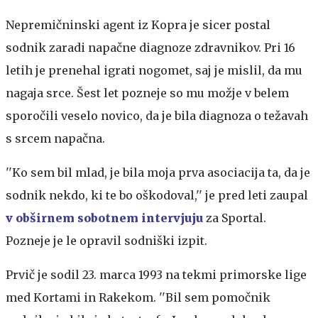
Nepremičninski agent iz Kopra je sicer postal
sodnik zaradi napačne diagnoze zdravnikov. Pri 16
letih je prenehal igrati nogomet, saj je mislil, da mu
nagaja srce. Šest let pozneje so mu možje v belem
sporočili veselo novico, da je bila diagnoza o težavah
s srcem napačna.
''Ko sem bil mlad, je bila moja prva asociacija ta, da je
sodnik nekdo, ki te bo oškodoval,'' je pred leti zaupal
v obširnem sobotnem intervjuju
za Sportal.
Pozneje je le opravil sodniški izpit.
Prvič je sodil 23. marca 1993 na tekmi primorske lige
med Kortami in Rakekom. ''Bil sem pomočnik