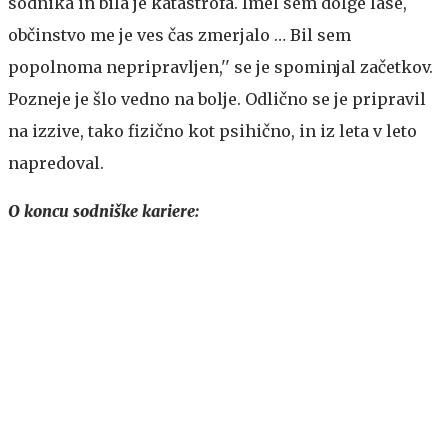
sodnika in bila je katastrofa. Imel sem dolge lase,
občinstvo me je ves čas zmerjalo … Bil sem
popolnoma nepripravljen,'' se je spominjal začetkov.
Pozneje je šlo vedno na bolje. Odlično se je pripravil
na izzive, tako fizično kot psihično, in iz leta v leto
napredoval.
O koncu sodniške kariere: