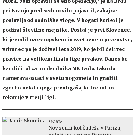
Moral bom opraviti še eno operacijo,'' je na Brdu
pri Kranju pred sedmo silo pojasnil, zakaj se
poslavlja od sodniške vloge. V bogati karieri je
podiral številne mejnike. Postal je prvi Slovenec,
ki je sodil na evropskem in svetovnem prvenstvu,
vrhunec pa je doživel leta 2019, ko je bil delivec
pravice na velikem finalu lige prvakov. Danes bo
kandidiral za predsednika NK Izola, tako da
namerava ostati v svetu nogometa in graditi
zgodbo nekdanjega prvoligaša, ki trenutno
tekmuje v tretji ligi.
SPORTAL
Nov zorni kot čudeža v Parizu,