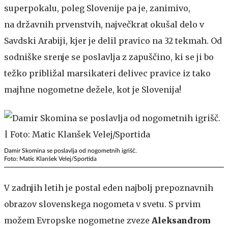
superpokalu, poleg Slovenije pa je, zanimivo,
na državnih prvenstvih, največkrat okušal delo v
Savdski Arabiji, kjer je delil pravico na 32 tekmah. Od
sodniške srenje se poslavlja z zapuščino, ki se ji bo
težko približal marsikateri delivec pravice iz tako
majhne nogometne dežele, kot je Slovenija!
Damir Skomina se poslavlja od nogometnih igrišč.
Foto: Matic Klanšek Velej/Sportida
V zadnjih letih je postal eden najbolj prepoznavnih
obrazov slovenskega nogometa v svetu. S prvim
možem Evropske nogometne zveze
Aleksandrom