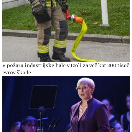
V požaru industrijske hale v Izoli za več kot 300 tisoč
evrov škode