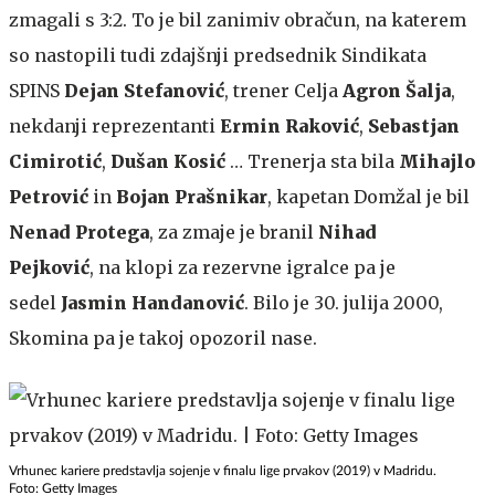
zmagali s 3:2. To je bil zanimiv obračun, na katerem
so nastopili tudi zdajšnji predsednik Sindikata
SPINS
Dejan Stefanović
, trener Celja
Agron Šalja
,
nekdanji reprezentanti
Ermin Raković
,
Sebastjan
Cimirotić
,
Dušan Kosić
… Trenerja sta bila
Mihajlo
Petrović
in
Bojan Prašnikar
, kapetan Domžal je bil
Nenad Protega
, za zmaje je branil
Nihad
Pejković
, na klopi za rezervne igralce pa je
sedel
Jasmin Handanović
.
Bilo je 30. julija 2000,
Skomina pa je takoj opozoril nase.
Vrhunec kariere predstavlja sojenje v finalu lige prvakov (2019) v Madridu.
Foto: Getty Images