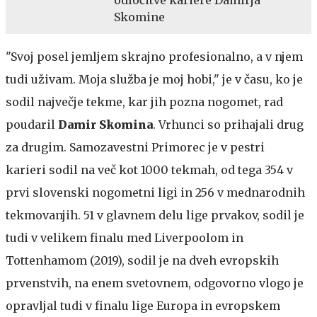
odločitve kariere Damirja
Skomine
"Svoj posel jemljem skrajno profesionalno, a v njem
tudi uživam. Moja služba je moj hobi," je v času, ko je
sodil največje tekme, kar jih pozna nogomet, rad
poudaril
Damir Skomina
. Vrhunci so prihajali drug
za drugim. Samozavestni Primorec je v pestri
karieri sodil na več kot 1000 tekmah, od tega 354 v
prvi slovenski nogometni ligi in 256 v mednarodnih
tekmovanjih. 51 v glavnem delu lige prvakov, sodil je
tudi v velikem finalu med Liverpoolom in
Tottenhamom (2019), sodil je na dveh evropskih
prvenstvih, na enem svetovnem, odgovorno vlogo je
opravljal tudi v finalu lige Europa in evropskem