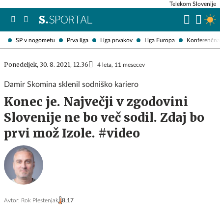
Telekom Slovenije
SP v nogometu
Prva liga
Liga prvakov
Liga Europa
Konferenčna 
Ponedeljek, 30. 8. 2021, 12.36
4 leta, 11 mesecev
Damir Skomina sklenil sodniško kariero
Konec je. Največji v zgodovini
Slovenije ne bo več sodil. Zdaj bo
prvi mož Izole. #video
Avtor:
Rok Plestenjak
8,17