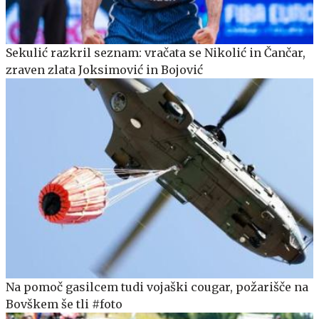
Sekulić razkril seznam: vračata se Nikolić in Čančar,
zraven zlata Joksimović in Bojović
Na pomoč gasilcem tudi vojaški cougar, požarišče na
Bovškem še tli #foto