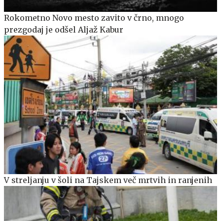
Rokometno Novo mesto zavito v črno, mnogo
prezgodaj je odšel Aljaž Kabur
V streljanju v šoli na Tajskem več mrtvih in ranjenih