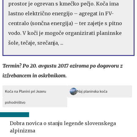
prostor je ogrevan s kmečko pečjo. Koča ima
lastno električno energijo – agregat in FV-
centralo (sončna energija) – ter zajetje s pitno
vodo. V koči je mogoče organizirati planinske
šole, tečaje, srečanja, ...
Termin? Po 20. avgustu 2017 oziroma po dogovoru z
izžrebancem in oskrbnikom.
Koča na Planini pri Jezeru
Naj planinska koča
pohodništvo
Dobra novica o stanju legende slovenskega
alpinizma