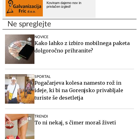
Ne spreglejte
NOVICE
Kako lahko z izbiro mobilnega paketa
dolgoročno prihranite?
SPORTAL
Pogačarjeva kolesa namesto rož in
ideje, ki bi na Gorenjsko privabljale
turiste še desetletja
TRENDI
To ni nekaj, s čimer moraš živeti