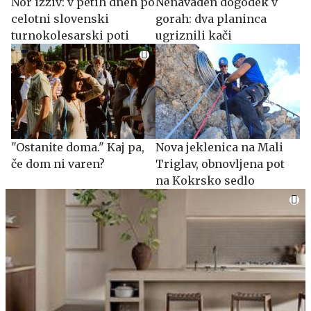
Nor izziv: v petih dneh po
Nenavaden dogodek v
celotni slovenski
gorah: dva planinca
turnokolesarski poti
ugriznili kači
"Ostanite doma." Kaj pa,
Nova jeklenica na Mali
če dom ni varen?
Triglav, obnovljena pot
na Kokrsko sedlo