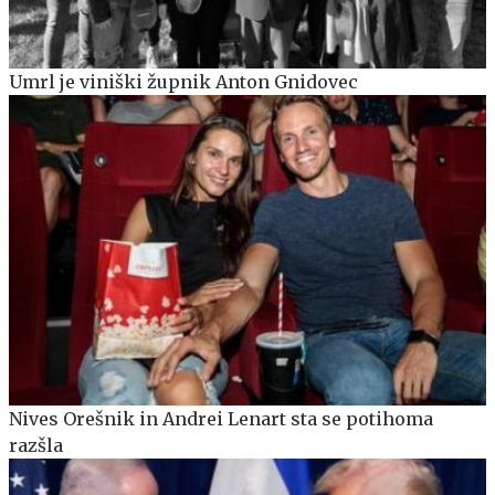
Umrl je viniški župnik Anton Gnidovec
Nives Orešnik in Andrei Lenart sta se potihoma
razšla