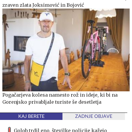
zraven zlata Joksimović in Bojović
Pogačarjeva kolesa namesto rož in ideje, ki bi na
Gorenjsko privabljale turiste še desetletja
KAJ BERETE
ZADNJE OBJAVE
Golob trdil eno, številke policije kažejo