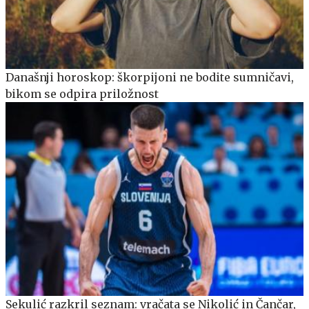
Današnji horoskop: škorpijoni ne bodite sumničavi,
bikom se odpira priložnost
Sekulić razkril seznam: vračata se Nikolić in Čančar,