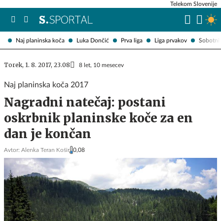
Telekom Slovenije
Naj planinska koča
Luka Dončić
Prva liga
Liga prvakov
Sobotni 
Torek, 1. 8. 2017, 23.08
8 let, 10 mesecev
Naj planinska koča 2017
Nagradni natečaj: postani
oskrbnik planinske koče za en
dan je končan
Avtor:
Alenka Teran Košir
0,08