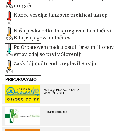
drugače
9,80
Konec veselja: Janković preklical ukrep
10
Naša pevka odkrito spregovorila o ločitvi:
Bila je njegova odločitev
5,23
Po Orbanovem padcu ostali brez milijonov
evrov, zdaj so prvi v Sloveniji
4,74
Zaskrbljujoč trend preplavil Rusijo
5,14