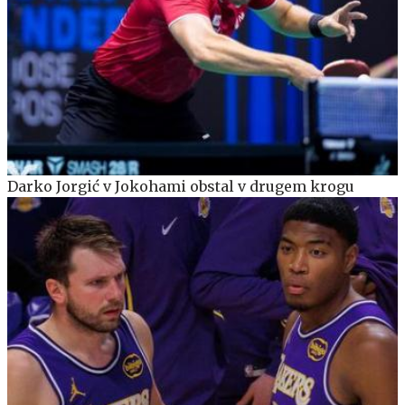
Darko Jorgić v Jokohami obstal v drugem krogu