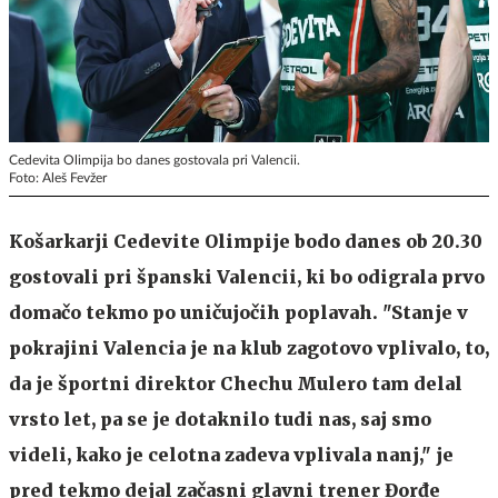
Cedevita Olimpija bo danes gostovala pri Valencii.
Foto: Aleš Fevžer
Košarkarji Cedevite Olimpije bodo danes ob 20.30
gostovali pri španski Valencii, ki bo odigrala prvo
domačo tekmo po uničujočih poplavah. "Stanje v
pokrajini Valencia je na klub zagotovo vplivalo, to,
da je športni direktor Chechu Mulero tam delal
vrsto let, pa se je dotaknilo tudi nas, saj smo
videli, kako je celotna zadeva vplivala nanj," je
pred tekmo dejal začasni glavni trener Đorđe