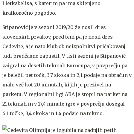
Lietkabelisa, s katerim pa ima sklenjeno
kratkoročno pogodbo.
Stipanović je v sezoni 2019/20 že nosil dres
slovenskih prvakov, pred tem pa je nosil dres
Cedevite, a je nato klub ob neizpolnitvi pričakovanj
tudi predčasno zapustil. V tisti sezoni je Stipanović
zaigral na desetih tekmah Eurocupa, v povprečju pa
je beležil pet točk, 3,7 skoka in 2,1 podaje na obračun v
malo več kot 20 minutah, ki jih je preživel na
parketu. V regionalni ligi ABA je stopil na parket na
21 tekmah in v 17,4 minute igre v povprečju dosegal
6,1 točke, 3,4 skoka in 1,4 podaje na tekmo.