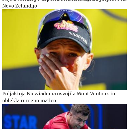
Novo Zelandijo
Poljakinja Niewiadoma osvojila Mont Ventoux in
oblekla rumeno majico