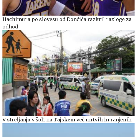
Hachimura po slovesu od Dončića razkril razloge za
odhod
V streljanju v šoli na Tajskem več mrtvih in ranjenih