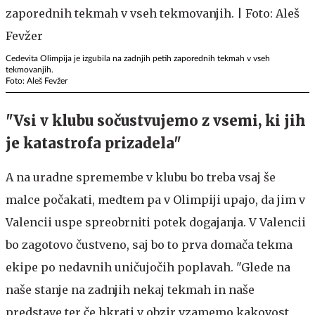
Cedevita Olimpija je izgubila na zadnjih petih zaporednih tekmah v vseh
tekmovanjih.
Foto: Aleš Fevžer
"Vsi v klubu sočustvujemo z vsemi, ki jih
je katastrofa prizadela"
A na uradne spremembe v klubu bo treba vsaj še
malce počakati, medtem pa v Olimpiji upajo, da jim v
Valencii uspe spreobrniti potek dogajanja. V Valencii
bo zagotovo čustveno, saj bo to prva domača tekma
ekipe po nedavnih uničujočih poplavah. "Glede na
naše stanje na zadnjih nekaj tekmah in naše
predstave ter če hkrati v obzir vzamemo kakovost