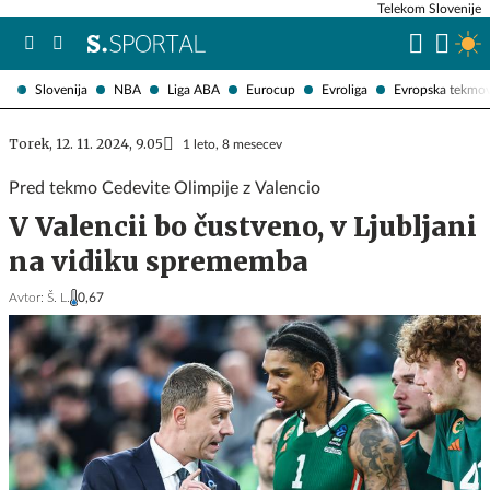
Telekom Slovenije
Slovenija
NBA
Liga ABA
Eurocup
Evroliga
Evropska tekmo
Torek, 12. 11. 2024, 9.05
1 leto, 8 mesecev
Pred tekmo Cedevite Olimpije z Valencio
V Valencii bo čustveno, v Ljubljani
na vidiku sprememba
Avtor:
Š. L.
0,67