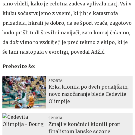
smo videli, kako je celotna zadeva vplivala nanj. Vsi v
klubu sočustvujemo z vsemi, ki jih je katastrofa
prizadela, hkrati je dobro, da se šport vrača, zagotovo
bodo prišli tudi številni navijači, zato komaj čakamo,
da doživimo to vzdušje," je pred tekmo z ekipo, ki je
še lani nastopala v evroligi, povedal Adžić.
Preberite še:
SPORTAL
Krka klonila po dveh podaljških,
novo razočaranje blede Cedevite
Olimpije
SPORTAL
Zmaji v končnici klonili proti
finalistom lanske sezone