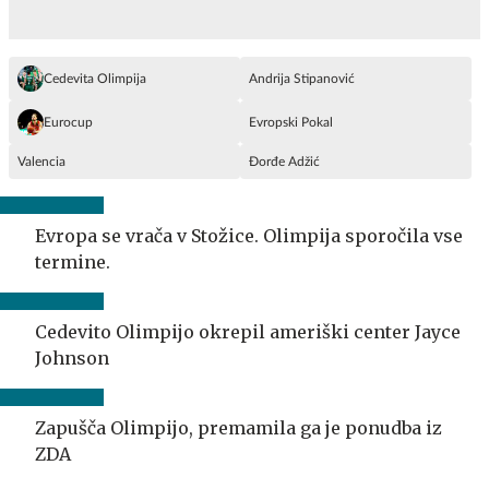
Cedevita Olimpija
Andrija Stipanović
Eurocup
Evropski Pokal
Valencia
Đorđe Adžić
Evropa se vrača v Stožice. Olimpija sporočila vse
termine.
Cedevito Olimpijo okrepil ameriški center Jayce
Johnson
Zapušča Olimpijo, premamila ga je ponudba iz
ZDA