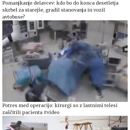
Pomanjkanje delavcev: kdo bo do konca desetletja
skrbel za starejše, gradil stanovanja in vozil
avtobuse?
Potres med operacijo: kirurgi so z lastnimi telesi
zaščitili pacienta #video