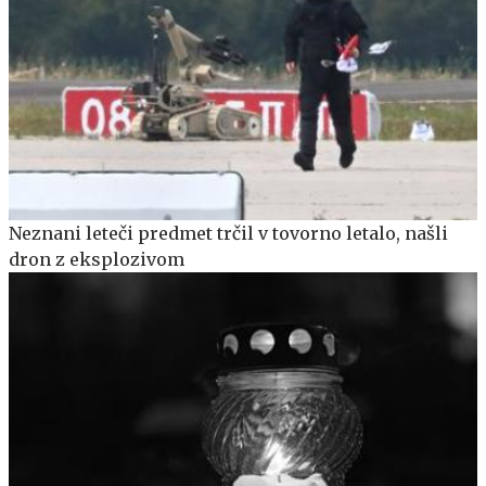
Neznani leteči predmet trčil v tovorno letalo, našli
dron z eksplozivom