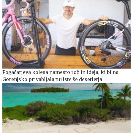
Pogačarjeva kolesa namesto rož in ideja, ki bi na
Gorenjsko privabljala turiste še desetletja