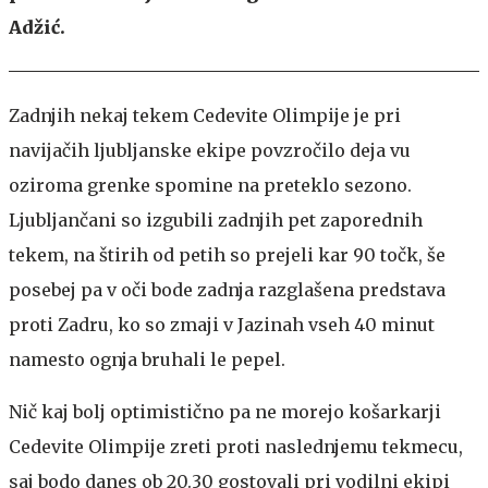
Adžić.
Zadnjih nekaj tekem Cedevite Olimpije je pri
navijačih ljubljanske ekipe povzročilo deja vu
oziroma grenke spomine na preteklo sezono.
Ljubljančani so izgubili zadnjih pet zaporednih
tekem, na štirih od petih so prejeli kar 90 točk, še
posebej pa v oči bode zadnja razglašena predstava
proti Zadru, ko so zmaji v Jazinah vseh 40 minut
namesto ognja bruhali le pepel.
Nič kaj bolj optimistično pa ne morejo košarkarji
Cedevite Olimpije zreti proti naslednjemu tekmecu,
saj bodo danes ob 20.30 gostovali pri vodilni ekipi