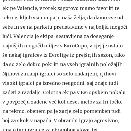
ekipe Valencie, v torek zagotovo nismo favoriti te
tekme, kljub vsemu pa je naša želja, da damo vse od
sebe in se na parketu predstavimo v najboljši mogoči
luči. Valencia je ekipa, sestavljena za doseganje
najvišjih mogočih ciljev v EuroCupu, v njej je ostalo
še nekaj igralcev iz Evrolige iz prejšnjih sezon, tako
da so zelo dobro pokriti na vseh igralnih položajih.
Njihovi zunanji igralci so zelo nadarjeni, njihovi
visoki igralci pa izredno neugodni, saj znajo tudi
zadeti z razdalje. Celotna ekipa v Evropskem pokalu
v povprečju zadene več kot deset metov za tri točke
na tekmo, obenem pa je zanje zelo pomemben tudi
boj za skok v napadu. V obrambi igrajo agresivno,
imajo tudi igralce za obrambne vloge, tej