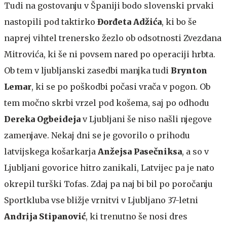
Tudi na gostovanju v Španiji bodo slovenski prvaki
nastopili pod taktirko
Đorđeta Adžića
, ki bo še
naprej vihtel trenersko žezlo ob odsotnosti Zvezdana
Mitrovića, ki še ni povsem nared po operaciji hrbta.
Ob tem v ljubljanski zasedbi manjka tudi
Brynton
Lemar
, ki se po poškodbi počasi vrača v pogon. Ob
tem močno skrbi vrzel pod košema, saj po odhodu
Dereka Ogbeideja
v Ljubljani še niso našli njegove
zamenjave. Nekaj dni se je govorilo o prihodu
latvijskega košarkarja
Anžejsa Pasečniksa
, a so v
Ljubljani govorice hitro zanikali, Latvijec pa je nato
okrepil turški Tofas. Zdaj pa naj bi bil po poročanju
Sportkluba vse bližje vrnitvi v Ljubljano 37-letni
Andrija Stipanović
, ki trenutno še nosi dres