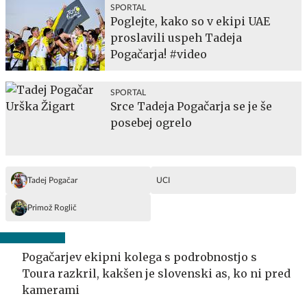
SPORTAL
Poglejte, kako so v ekipi UAE
proslavili uspeh Tadeja
Pogačarja! #video
SPORTAL
Srce Tadeja Pogačarja se je še
posebej ogrelo
Tadej Pogačar
UCI
Primož Roglič
Pogačarjev ekipni kolega s podrobnostjo s
Toura razkril, kakšen je slovenski as, ko ni pred
kamerami