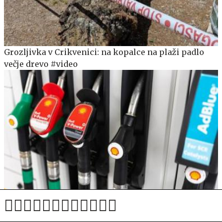
Grozljivka v Crikvenici: na kopalce na plaži padlo
večje drevo #video
V torek ob nespremenjenih dajatvah občutna