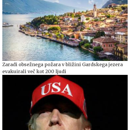
Zaradi obsežnega požara v bližini Gardskega jezera
evakuirali več kot 200 ljudi