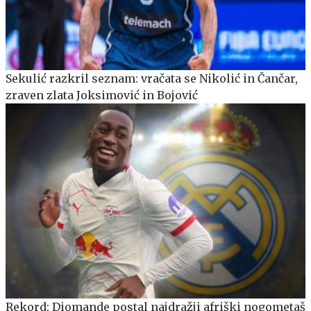
Sekulić razkril seznam: vračata se Nikolić in Čančar,
zraven zlata Joksimović in Bojović
Rekord: Diomande postal najdražji afriški nogometaš