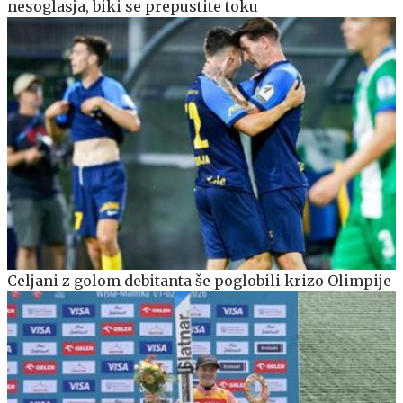
nesoglasja, biki se prepustite toku
Celjani z golom debitanta še poglobili krizo Olimpije