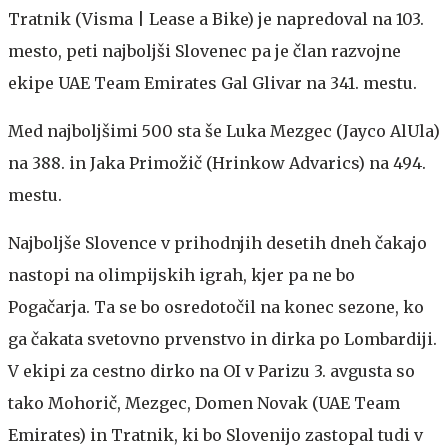
Tratnik (Visma | Lease a Bike) je napredoval na 103.
mesto, peti najboljši Slovenec pa je član razvojne
ekipe UAE Team Emirates Gal Glivar na 341. mestu.
Med najboljšimi 500 sta še Luka Mezgec (Jayco AlUla)
na 388. in Jaka Primožič (Hrinkow Advarics) na 494.
mestu.
Najboljše Slovence v prihodnjih desetih dneh čakajo
nastopi na olimpijskih igrah, kjer pa ne bo
Pogačarja. Ta se bo osredotočil na konec sezone, ko
ga čakata svetovno prvenstvo in dirka po Lombardiji.
V ekipi za cestno dirko na OI v Parizu 3. avgusta so
tako Mohorič, Mezgec, Domen Novak (UAE Team
Emirates) in Tratnik, ki bo Slovenijo zastopal tudi v