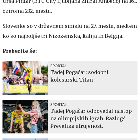
Urša Pintar (BTC City Ljubljana Zhiraf Ambedo) na 161.
oziroma 232. mestu.
Slovenke so v državnem smislu na 27. mestu, medtem
ko so najboljše tri Nizozemska, Italija in Belgija.
Preberite še:
SPORTAL
Tadej Pogačar: sodobni
kolesarski Titan
SPORTAL
Tadej Pogačar odpovedal nastop
na olimpijskih igrah. Razlog?
Prevelika utrujenost.