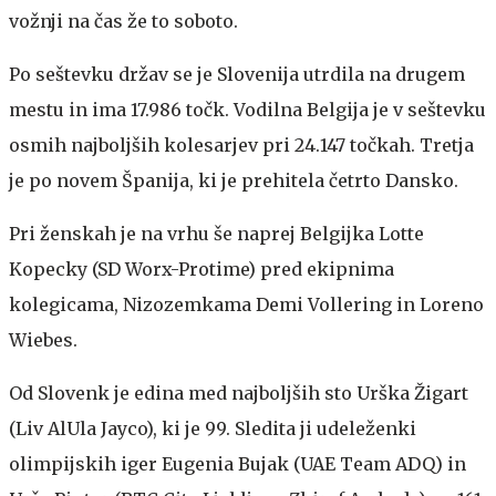
vožnji na čas že to soboto.
Po seštevku držav se je Slovenija utrdila na drugem
mestu in ima 17.986 točk. Vodilna Belgija je v seštevku
osmih najboljših kolesarjev pri 24.147 točkah. Tretja
je po novem Španija, ki je prehitela četrto Dansko.
Pri ženskah je na vrhu še naprej Belgijka Lotte
Kopecky (SD Worx-Protime) pred ekipnima
kolegicama, Nizozemkama Demi Vollering in Loreno
Wiebes.
Od Slovenk je edina med najboljših sto Urška Žigart
(Liv AlUla Jayco), ki je 99. Sledita ji udeleženki
olimpijskih iger Eugenia Bujak (UAE Team ADQ) in