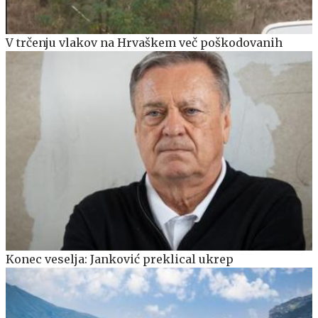
V trčenju vlakov na Hrvaškem več poškodovanih
Konec veselja: Janković preklical ukrep