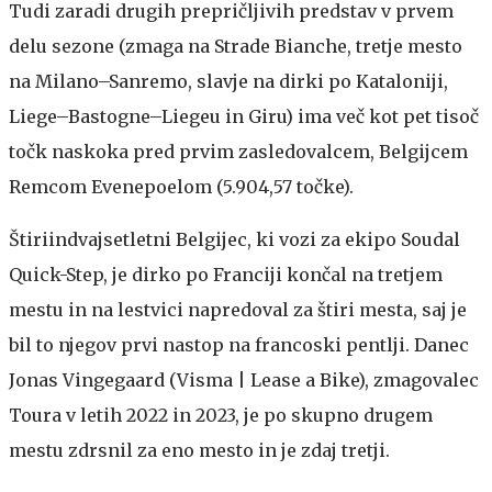
Tudi zaradi drugih prepričljivih predstav v prvem
delu sezone (zmaga na Strade Bianche, tretje mesto
na Milano–Sanremo, slavje na dirki po Kataloniji,
Liege–Bastogne–Liegeu in Giru) ima več kot pet tisoč
točk naskoka pred prvim zasledovalcem, Belgijcem
Remcom Evenepoelom (5.904,57 točke).
Štiriindvajsetletni Belgijec, ki vozi za ekipo Soudal
Quick-Step, je dirko po Franciji končal na tretjem
mestu in na lestvici napredoval za štiri mesta, saj je
bil to njegov prvi nastop na francoski pentlji. Danec
Jonas Vingegaard (Visma | Lease a Bike), zmagovalec
Toura v letih 2022 in 2023, je po skupno drugem
mestu zdrsnil za eno mesto in je zdaj tretji.