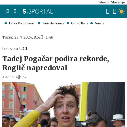
Telekom Slovenije
Dirka Po Sloveniji
Tour de France
Giro d'Italia
Vuelta
Torek, 23. 7. 2024, 8.52
2 leti
Lestvica UCI
Tadej Pogačar podira rekorde,
Roglič napredoval
Avtor:
STA
1,52