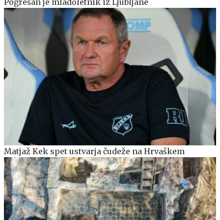
Pogrešan je mladoletnik iz Ljubljane
Matjaž Kek spet ustvarja čudeže na Hrvaškem