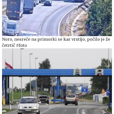
Noro, nesreče na primorki se kar vrstijo, počilo je že
četrtič #foto