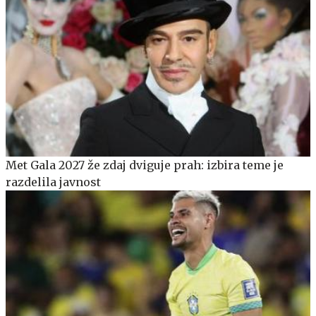
Met Gala 2027 že zdaj dviguje prah: izbira teme je
razdelila javnost