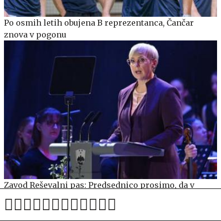
Po osmih letih obujena B reprezentanca, Čančar
znova v pogonu
Zavod Reševalni pas: Predsednico prosimo, da v
vozilu nikoli več ne sedi nepripeta