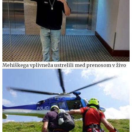
Mehiškega vplivneža ustrelili med prenosom v živo