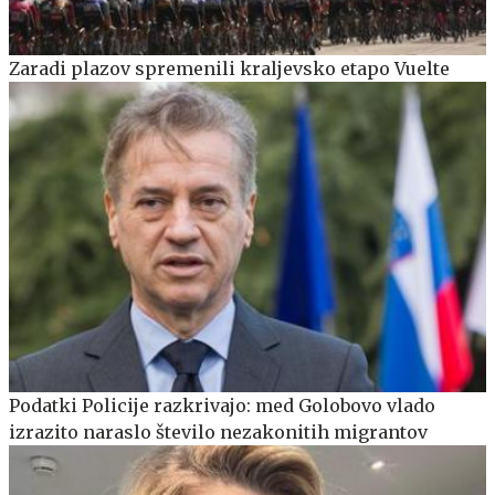
Zaradi plazov spremenili kraljevsko etapo Vuelte
Podatki Policije razkrivajo: med Golobovo vlado
izrazito naraslo število nezakonitih migrantov