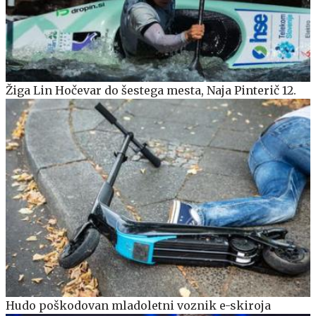
Žiga Lin Hočevar do šestega mesta, Naja Pinterič 12.
Hudo poškodovan mladoletni voznik e-skiroja