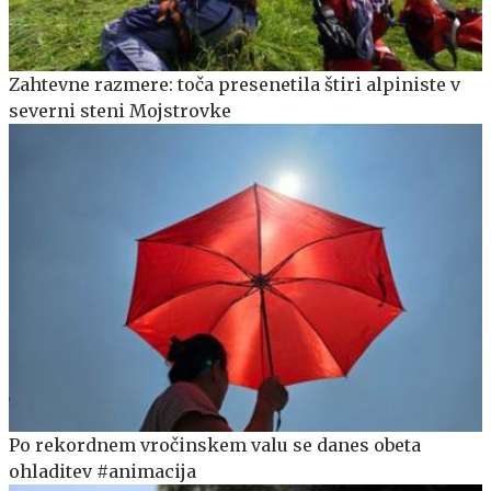
Zahtevne razmere: toča presenetila štiri alpiniste v
severni steni Mojstrovke
Po rekordnem vročinskem valu se danes obeta
ohladitev #animacija