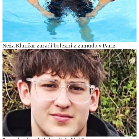
Neža Klančar zaradi bolezni z zamudo v Pariz