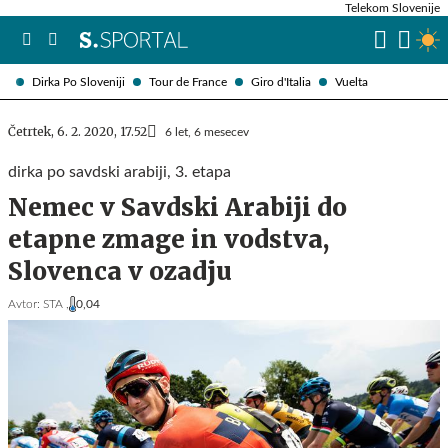
Telekom Slovenije
Dirka Po Sloveniji
Tour de France
Giro d'Italia
Vuelta
Četrtek, 6. 2. 2020, 17.52
6 let, 6 mesecev
dirka po savdski arabiji, 3. etapa
Nemec v Savdski Arabiji do
etapne zmage in vodstva,
Slovenca v ozadju
Avtor:
STA ,
0,04