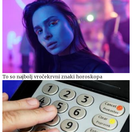
To so najbolj vročekrvni znaki horoskopa