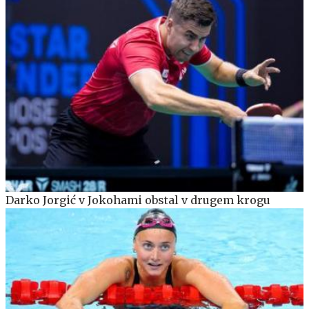
Darko Jorgić v Jokohami obstal v drugem krogu