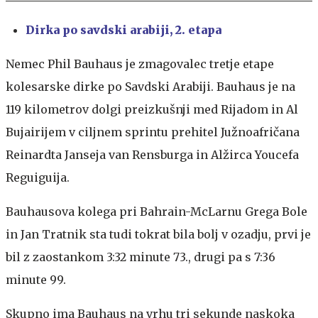
Dirka po savdski arabiji, 2. etapa
Nemec Phil Bauhaus je zmagovalec tretje etape
kolesarske dirke po Savdski Arabiji. Bauhaus je na
119 kilometrov dolgi preizkušnji med Rijadom in Al
Bujairijem v ciljnem sprintu prehitel Južnoafričana
Reinardta Janseja van Rensburga in Alžirca Youcefa
Reguiguija.
Bauhausova kolega pri Bahrain-McLarnu Grega Bole
in Jan Tratnik sta tudi tokrat bila bolj v ozadju, prvi je
bil z zaostankom 3:32 minute 73., drugi pa s 7:36
minute 99.
Skupno ima Bauhaus na vrhu tri sekunde naskoka