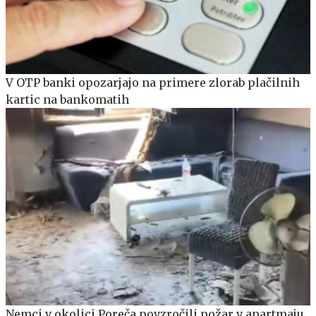
V OTP banki opozarjajo na primere zlorab plačilnih
kartic na bankomatih
Nemci v okolici Poreča povzročili požar v apartmaju,