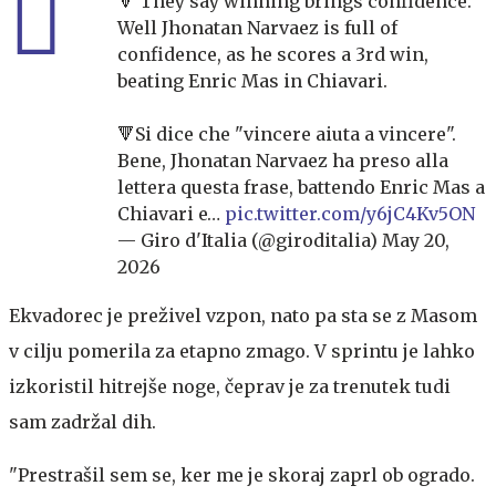
🔻 They say winning brings confidence.
Well Jhonatan Narvaez is full of
confidence, as he scores a 3rd win,
beating Enric Mas in Chiavari.
🔻Si dice che "vincere aiuta a vincere".
Bene, Jhonatan Narvaez ha preso alla
lettera questa frase, battendo Enric Mas a
Chiavari e…
pic.twitter.com/y6jC4Kv5ON
— Giro d'Italia (@giroditalia)
May 20,
2026
Ekvadorec je preživel vzpon, nato pa sta se z Masom
v cilju pomerila za etapno zmago. V sprintu je lahko
izkoristil hitrejše noge, čeprav je za trenutek tudi
sam zadržal dih.
"Prestrašil sem se, ker me je skoraj zaprl ob ogrado.