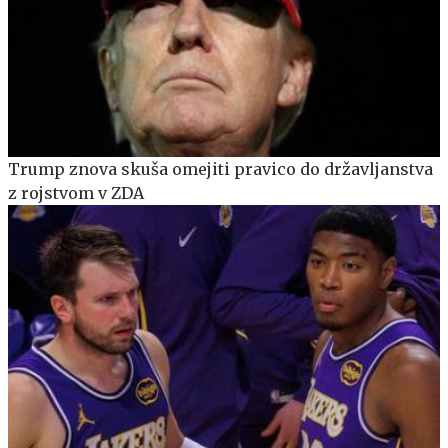
Trump znova skuša omejiti pravico do državljanstva
z rojstvom v ZDA