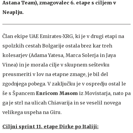
Astana Team), zmagovalec 6. etape s ciljem v
Neaplju.
Član ekipe UAE Emirates-XRG, ki je v drugi etapi na
spolzkih cestah Bolgarije ostala brez kar treh
kolesarjev (Adama Yatesa, Marca Solerja in Jaya
Vinea) in je morala cilje v skupnem seštevku
preusmeriti v lov na etapne zmage, je bil del
zgodnjega pobega. V zaključku je v ospredju ostal le
še s Špancem
Enricom Masom
iz Movistarja, nato pa
ga je strl na ulicah Chiavarija in se veselil novega
velikega uspeha na Giru.
Ciljni sprint 11. etape Dirke po Italiji: