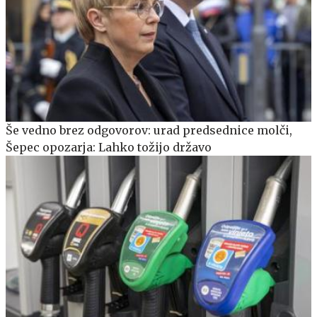
Še vedno brez odgovorov: urad predsednice molči,
Šepec opozarja: Lahko tožijo državo