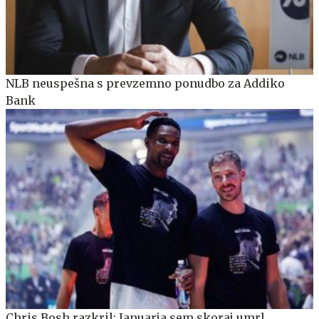
NLB neuspešna s prevzemno ponudbo za Addiko
Bank
Chris Bosh razkril: Januarja sem skoraj umrl