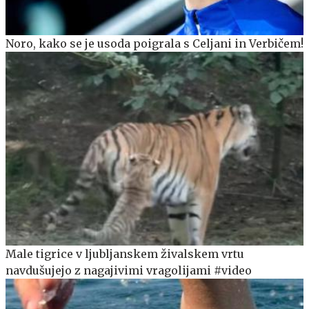
Noro, kako se je usoda poigrala s Celjani in Verbičem!
Male tigrice v ljubljanskem živalskem vrtu
navdušujejo z nagajivimi vragolijami #video