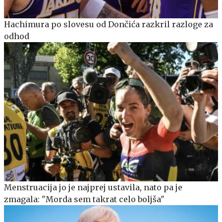
Hachimura po slovesu od Dončića razkril razloge za
odhod
Menstruacija jo je najprej ustavila, nato pa je
zmagala: "Morda sem takrat celo boljša"