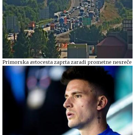
Primorska avtocesta zaprta zaradi prometne nesreče