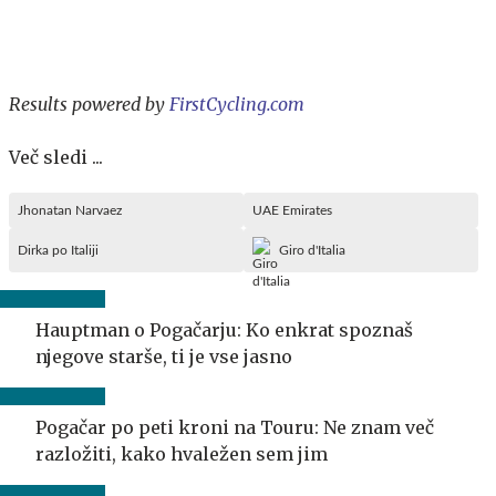
Results powered by
FirstCycling.com
Več sledi ...
Jhonatan Narvaez
UAE Emirates
Dirka po Italiji
Giro d'Italia
Hauptman o Pogačarju: Ko enkrat spoznaš
njegove starše, ti je vse jasno
Pogačar po peti kroni na Touru: Ne znam več
razložiti, kako hvaležen sem jim