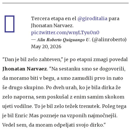
Tercera etapa en el
@giroditalia
para
Jhonatan Narvaez.
pic.twitter.com/wnyLTyu0n0
— 𝑨𝒍𝒊𝒏 𝑹𝒐𝒃𝒆𝒓𝒕𝒐 𝑸𝒖𝒊𝒈𝒖𝒂𝒏𝒈𝒐 𝑼. (@alinroberto)
May 20, 2026
"Dan je bil zelo zahteven," je po etapni zmagi povedal
Jhonatan Narvaez
. "Na sestanku smo se dogovorili,
da moramo biti v begu, a smo zamudili prvo in nato
še drugo skupino. Po dveh urah, ko je bila dirka že
zelo naporna, sem poskušal z enim samim skokom
ujeti vodilne. To je bil zelo težek trenutek. Poleg tega
je bil Enric Mas pozneje na vzponih najmočnejši.
Vedel sem, da moram odpeljati svojo dirko."