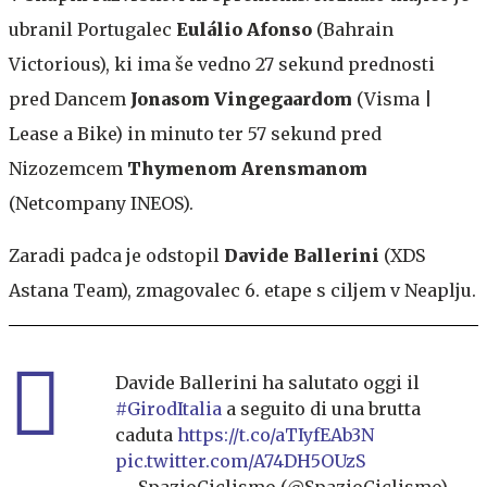
ubranil Portugalec
Eulálio Afonso
(Bahrain
Victorious), ki ima še vedno 27 sekund prednosti
pred Dancem
Jonasom Vingegaardom
(Visma |
Lease a Bike) in minuto ter 57 sekund pred
Nizozemcem
Thymenom Arensmanom
(Netcompany INEOS).
Zaradi padca je odstopil
Davide Ballerini
(XDS
Astana Team), zmagovalec 6. etape s ciljem v Neaplju.
Davide Ballerini ha salutato oggi il
#GirodItalia
a seguito di una brutta
caduta
https://t.co/aTIyfEAb3N
pic.twitter.com/A74DH5OUzS
— SpazioCiclismo (@SpazioCiclismo)