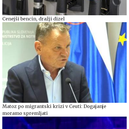
Cenejši bencin, dražji dizel
Matoz po migrantski krizi v Ceuti: Dogajanje
moramo spremljati