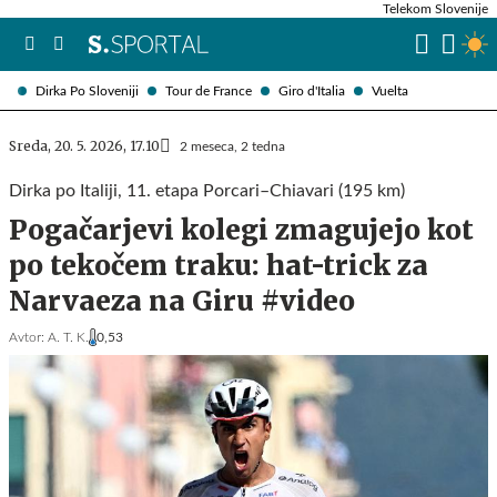
Telekom Slovenije
Dirka Po Sloveniji
Tour de France
Giro d'Italia
Vuelta
Sreda, 20. 5. 2026, 17.10
2 meseca, 2 tedna
Dirka po Italiji, 11. etapa Porcari–Chiavari (195 km)
Pogačarjevi kolegi zmagujejo kot
po tekočem traku: hat-trick za
Narvaeza na Giru #video
Avtor:
A. T. K.
0,53