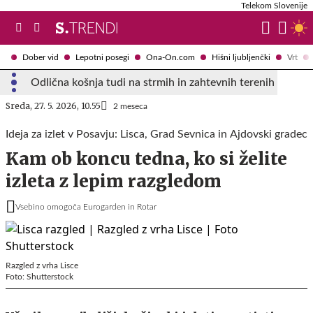
Telekom Slovenije
Dober vid
Lepotni posegi
Ona-On.com
Hišni ljubljenčki
Vrt
Odlična košnja tudi na strmih in zahtevnih terenih
Sreda, 27. 5. 2026, 10.55
2 meseca
Ideja za izlet v Posavju: Lisca, Grad Sevnica in Ajdovski gradec
Kam ob koncu tedna, ko si želite
izleta z lepim razgledom
Vsebino omogoča Eurogarden in Rotar
Razgled z vrha Lisce
Foto: Shutterstock