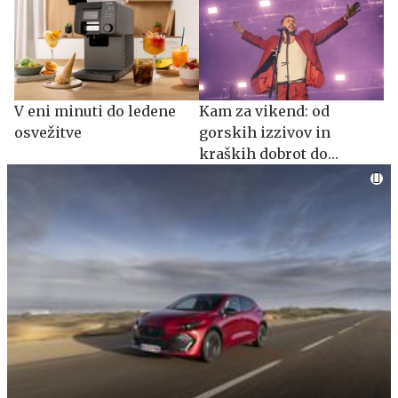
V eni minuti do ledene
Kam za vikend: od
osvežitve
gorskih izzivov in
kraških dobrot do
glasbenih večerov in
zgodovine