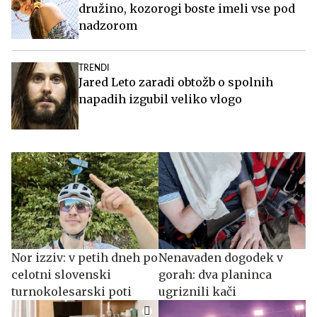
družino, kozorogi boste imeli vse pod
nadzorom
TRENDI
Jared Leto zaradi obtožb o spolnih
napadih izgubil veliko vlogo
Nor izziv: v petih dneh po
Nenavaden dogodek v
celotni slovenski
gorah: dva planinca
turnokolesarski poti
ugriznili kači