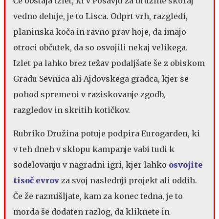
Če obstaja izlet, ki v Posavju za družine skoraj
vedno deluje, je to Lisca. Odprt vrh, razgledi,
planinska koča in ravno prav hoje, da imajo
otroci občutek, da so osvojili nekaj velikega.
Izlet pa lahko brez težav podaljšate še z obiskom
Gradu Sevnica ali Ajdovskega gradca, kjer se
pohod spremeni v raziskovanje zgodb,
razgledov in skritih kotičkov.
Rubriko Družina potuje podpira Eurogarden, ki
v teh dneh v sklopu kampanje vabi tudi k
sodelovanju v nagradni igri, kjer lahko
osvojite
tisoč evrov
za svoj naslednji projekt ali oddih.
Če že razmišljate, kam za konec tedna, je to
morda še dodaten razlog, da kliknete in