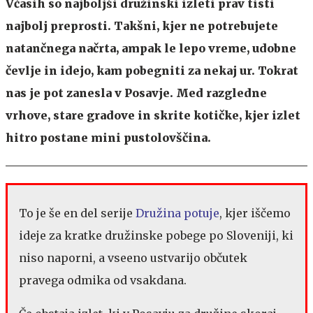
Včasih so najboljši družinski izleti prav tisti
najbolj preprosti. Takšni, kjer ne potrebujete
natančnega načrta, ampak le lepo vreme, udobne
čevlje in idejo, kam pobegniti za nekaj ur. Tokrat
nas je pot zanesla v Posavje. Med razgledne
vrhove, stare gradove in skrite kotičke, kjer izlet
hitro postane mini pustolovščina.
To je še en del serije
Družina potuje
, kjer iščemo
ideje za kratke družinske pobege po Sloveniji, ki
niso naporni, a vseeno ustvarijo občutek
pravega odmika od vsakdana.