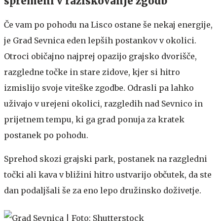
spremeni v raziskovanje zgodb
Če vam po pohodu na Lisco ostane še nekaj energije,
je Grad Sevnica eden lepših postankov v okolici.
Otroci običajno najprej opazijo grajsko dvorišče,
razgledne točke in stare zidove, kjer si hitro
izmislijo svoje viteške zgodbe. Odrasli pa lahko
uživajo v urejeni okolici, razgledih nad Sevnico in
prijetnem tempu, ki ga grad ponuja za kratek
postanek po pohodu.
Sprehod skozi grajski park, postanek na razgledni
točki ali kava v bližini hitro ustvarijo občutek, da ste
dan podaljšali še za eno lepo družinsko doživetje.