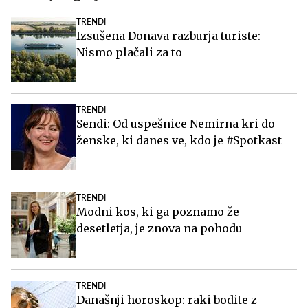
TRENDI
Izsušena Donava razburja turiste:
Nismo plačali za to
TRENDI
Sendi: Od uspešnice Nemirna kri do
ženske, ki danes ve, kdo je #Spotkast
TRENDI
Modni kos, ki ga poznamo že
desetletja, je znova na pohodu
TRENDI
Današnji horoskop: raki bodite z