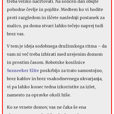
treba veliko načrtovati. Na sončen dan obujte
pohodne čevlje in pojdite. Medtem ko vi hodite
proti razgledom in iščete naslednji postanek za
malico, pa doma stvari lahko tečejo naprej tudi
brez vas.
V tem je ideja sodobnega družinskega ritma – da
vam ni več treba izbirati med urejenim domom
in prostim časom. Robotske kosilnice
Sunseeker Elite
poskrbijo za trato samostojno,
brez kablov in brez vsakodnevnega ukvarjanja,
vi pa lahko konec tedna izkoristite za izlet,
namesto za opravke okoli hiše.
Ko se vrnete domov, vas ne čaka še ena