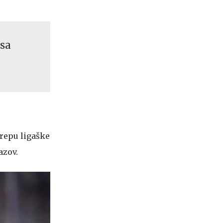
esa
repu ligaške
azov.