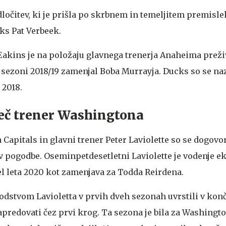
dločitev, ki je prišla po skrbnem in temeljitem premislek
ks Pat Verbeek.
akins je na položaju glavnega trenerja Anaheima preživ
 sezoni 2018/19 zamenjal Boba Murrayja. Ducks so se na
 2018.
več trener Washingtona
Capitals in glavni trener Peter Laviolette so se dogovor
pogodbe. Oseminpetdesetletni Laviolette je vodenje ek
l leta 2020 kot zamenjava za Todda Reirdena.
vodstvom Lavioletta v prvih dveh sezonah uvrstili v kon
apredovati čez prvi krog. Ta sezona je bila za Washing