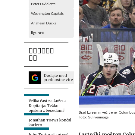
Peter Laviolette
Washington Capitals
Anaheim Ducks
liga NHL
Dodajte med
prednostne vire
Velika čast za Anžeta
Kopitarja: Težko
opišem z besedami!
Brad Larsen ni več trener Columbus
Foto: Guliverimage
Jonathan Toews končal
kariero
Lastniki moštev Colu
John Tortorella ni več