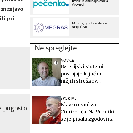
a menjavo
li pri
Ne spreglejte
NOVICE
Baterijski sistemi
postajajo ključ do
nižjih stroškov
elektrike v podjetjih
SPORTAL
Klavrn uvod za
je pogosto
Cimirotiča. Na Vrhniki
se je pisala zgodovina.