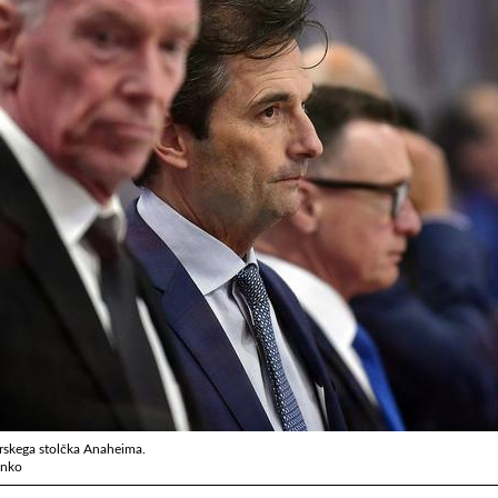
nerskega stolčka Anaheima.
enko