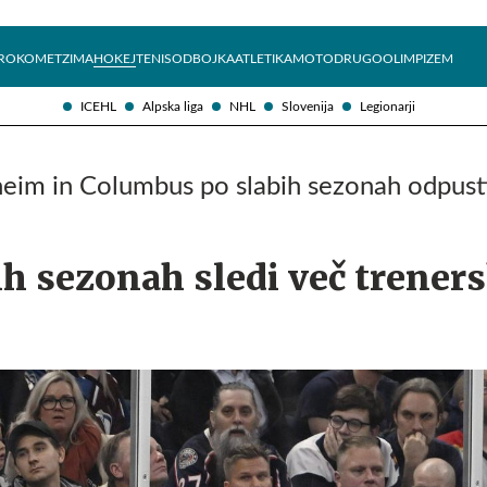
Želite prejemati e-novice?
Uživajmo pametno
ROKOMET
ZIMA
HOKEJ
TENIS
ODBOJKA
ATLETIKA
MOTO
DRUGO
OLIMPIZEM
ICEHL
Alpska liga
NHL
Slovenija
Legionarji
eim in Columbus po slabih sezonah odpusti
h sezonah sledi več trener