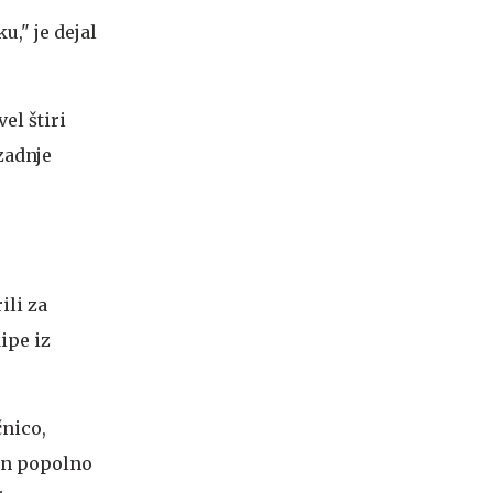
u," je dejal
el štiri
zadnje
ili za
ipe iz
čnico,
ton popolno