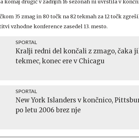
pa komaj drugič v zadnjih 16 sezonah ni uvrstila v končn
čkom 35 zmag in 80 točk na 82 tekmah za 12 točk zgreši
titvi vzhodne konference zasedel 13. mesto.
SPORTAL
Kralji redni del končali z zmago, čaka ji
tekmec, konec ere v Chicagu
SPORTAL
New York Islanders v končnico, Pittsbu
po letu 2006 brez nje