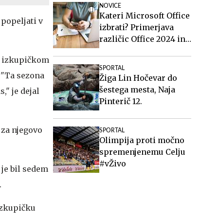
NOVICE
Kateri Microsoft Office
 popeljati v
izbrati? Primerjava
različic Office 2024 in
Office 2021.
z izkupičkom
SPORTAL
. "Ta sezona
Žiga Lin Hočevar do
šestega mesta, Naja
," je dejal
Pinterič 12.
 za njegovo
SPORTAL
Olimpija proti močno
spremenjenemu Celju
#vŽivo
 je bil sedem
.
 izkupičku