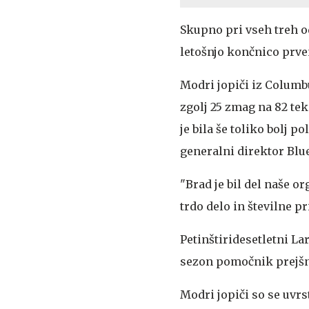
Skupno pri vseh treh od
letošnjo končnico prven
Modri jopiči iz Colum
zgolj 25 zmag na 82 te
je bila še toliko bolj p
generalni direktor Blu
"Brad je bil del naše o
trdo delo in številne pr
Petinštiridesetletni La
sezon pomočnik prejšnj
Modri jopiči so se uvrs