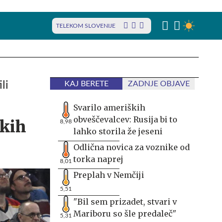
TELEKOM SLOVENIJE
li
KAJ BERETE
ZADNJE OBJAVE
Svarilo ameriških
obveščevalcev: Rusija bi to
skih
8,98
lahko storila že jeseni
Odlična novica za voznike od
torka naprej
8,01
Preplah v Nemčiji
5,51
"Bil sem prizadet, stvari v
Mariboru so šle predaleč"
5,31