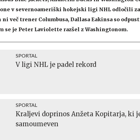
zone v severnoameriški hokejski ligi NHL odločili z
n ni več trener Columbusa, Dallasa Eakinsa so odpusti
m se je Peter Laviolette razšel z Washingtonom.
SPORTAL
V ligi NHL je padel rekord
SPORTAL
Kraljevi doprinos Anžeta Kopitarja, ki 
samoumeven