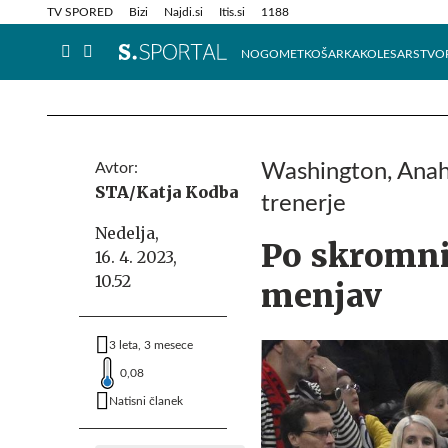
Info in obvestila
Tehnik
TV SPORED
Bizi
Najdi.si
Itis.si
1188
NOGOMET
KOŠARKA
KOLESARSTVO
Avtor:
Washington, Anah
STA/Katja Kodba
trenerje
Nedelja,
Po skromni
16. 4. 2023,
10.52
menjav
3 leta, 3 mesece
0,08
Natisni članek