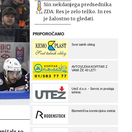
Sin nekdanjega predsednika
ZDA: Res je zelo težko. In res
5,16
je žalostno to gledati.
pitals so