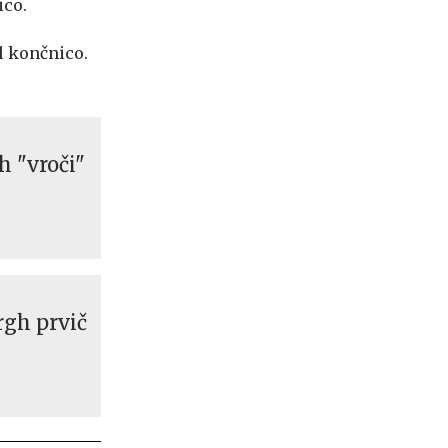
ico.
l končnico.
h "vroči"
rgh prvič