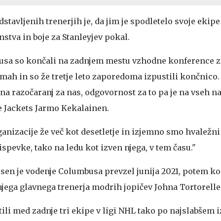
stavljenih trenerjih je, da jim je spodletelo svoje ekipe
stva in boje za Stanleyjev pokal.
busa so končali na zadnjem mestu vzhodne konference 
kmah in so že tretje leto zaporedoma izpustili končnico
olna razočaranj za nas, odgovornost za to pa je na vseh nas
e Jackets Jarmo Kekalainen.
rganizacije že več kot desetletje in izjemno smo hvaležni
ispevke, tako na ledu kot izven njega, v tem času."
rsen je vodenje Columbusa prevzel junija 2021, potem ko
ega glavnega trenerja modrih jopičev Johna Tortorelle
tili med zadnje tri ekipe v ligi NHL tako po najslabšem