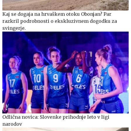
Kaj se dogaja na hrvaškem otoku Obonjan? Par
razkril podrobnosti o ekskluzivnem dogodku za
svingerje.
Odlična novica: Slovenke prihodnje leto v ligi
narodov