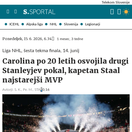
Telekom Slovenije
ICEHL
Alpska liga
NHL
Slovenija
Legionarji
Ponedeljek, 15. 6. 2026, 6.34
1 mesec, 3 tedne
Liga NHL, šesta tekma finala, 14. junij
Carolina po 20 letih osvojila drugi
Stanleyjev pokal, kapetan Staal
najstarejši MVP
Avtorji:
S. K.,
Pe. M.,
STA
0,16