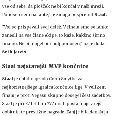
vse od sebe, da plošček ne bi končal v naši mreži.
Ponosen sem na fante," je zmago pospremil
Staal.
"Vsi so prispevali svoj delež. V finalu smo se lahko
zanesli na vse člane ekipe, to kaže, kakšno širino
imamo. Ne bi mogel biti bolj ponosen," pa je dodal
Seth Jarvis
.
Staal najstarejši MVP končnice
Staal
je dobil nagrado Conn Smythe za
najkoristnejšega igralca končnice lige. V velikem
finalu je proti Vegasu skupno dosegel šest zadetkov.
Staal je pri 37 letih in 277 dneh postal najstarejši
dobitnik te prestižne nagrade. Zanj je bila današnja