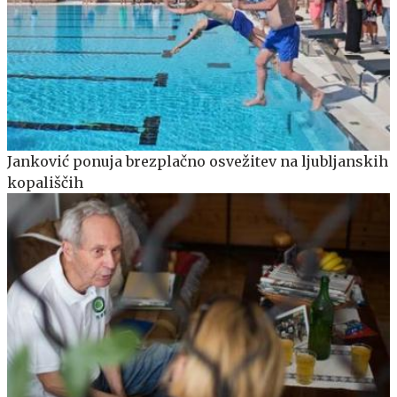
Janković ponuja brezplačno osvežitev na ljubljanskih
kopališčih