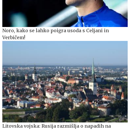
Noro, kako se lahko poigra usoda s Celjani in
Verbičem!
Litovska vojska: Rusija razmišlja o napadih na