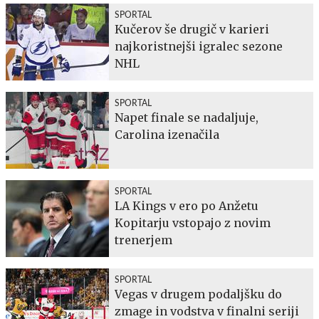
SPORTAL
Kučerov še drugič v karieri
najkoristnejši igralec sezone
NHL
SPORTAL
Napet finale se nadaljuje,
Carolina izenačila
SPORTAL
LA Kings v ero po Anžetu
Kopitarju vstopajo z novim
trenerjem
SPORTAL
Vegas v drugem podaljšku do
zmage in vodstva v finalni seriji