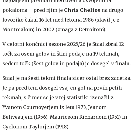
najdaljšem premoru med dvema osvojenima
pokaloma – pred njim je
Chris Chelios
na drugo
lovoriko čakal 16 let med letoma 1986 (slavil je z
Montrealom) in 2002 (zmaga z Detroitom).
V celotni končnici sezone 2025/26 je Staal zbral 12
točk za osem golov in štiri podaje na 19 tekmah,
sedem točk (šest golov in podaja) je dosegel v finalu.
Staal je na šesti tekmi finala sicer ostal brez zadetka.
Je pa pred tem dosegel vsaj en gol na prvih petih
tekmah, s čimer se je v tej statistiki izenačil z
Yvanom Cournoyerjem iz leta 1973, Jeanom
Beliveaujem (1956), Mauriceom Richardom (1951) in
Cyclonom Taylorjem (1918).