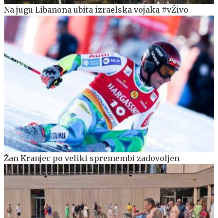
Na jugu Libanona ubita izraelska vojaka #vŽivo
Žan Kranjec po veliki spremembi zadovoljen