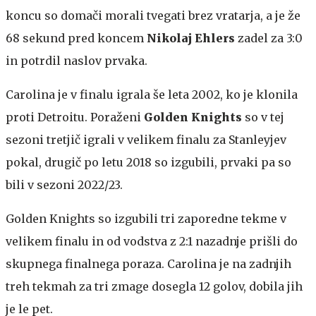
koncu so domači morali tvegati brez vratarja, a je že
68 sekund pred koncem
Nikolaj Ehlers
zadel za 3:0
in potrdil naslov prvaka.
Carolina je v finalu igrala še leta 2002, ko je klonila
proti Detroitu. Poraženi
Golden Knights
so v tej
sezoni tretjič igrali v velikem finalu za Stanleyjev
pokal, drugič po letu 2018 so izgubili, prvaki pa so
bili v sezoni 2022/23.
Golden Knights so izgubili tri zaporedne tekme v
velikem finalu in od vodstva z 2:1 nazadnje prišli do
skupnega finalnega poraza. Carolina je na zadnjih
treh tekmah za tri zmage dosegla 12 golov, dobila jih
je le pet.