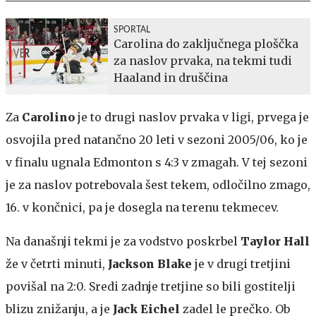
SPORTAL
Carolina do zaključnega ploščka
za naslov prvaka, na tekmi tudi
Haaland in druščina
Za
Carolino
je to drugi naslov prvaka v ligi, prvega je
osvojila pred natančno 20 leti v sezoni 2005/06, ko je
v finalu ugnala Edmonton s 4:3 v zmagah. V tej sezoni
je za naslov potrebovala šest tekem, odločilno zmago,
16. v končnici, pa je dosegla na terenu tekmecev.
Na današnji tekmi je za vodstvo poskrbel
Taylor Hall
že v četrti minuti,
Jackson Blake
je v drugi tretjini
povišal na 2:0. Sredi zadnje tretjine so bili gostitelji
blizu znižanju, a je
Jack Eichel
zadel le prečko. Ob