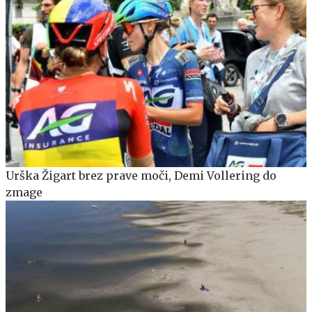
Urška Žigart brez prave moči, Demi Vollering do
zmage