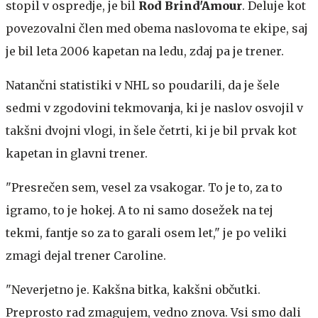
stopil v ospredje, je bil
Rod Brind'Amour
. Deluje kot
povezovalni člen med obema naslovoma te ekipe, saj
je bil leta 2006 kapetan na ledu, zdaj pa je trener.
Natančni statistiki v NHL so poudarili, da je šele
sedmi v zgodovini tekmovanja, ki je naslov osvojil v
takšni dvojni vlogi, in šele četrti, ki je bil prvak kot
kapetan in glavni trener.
"Presrečen sem, vesel za vsakogar. To je to, za to
igramo, to je hokej. A to ni samo dosežek na tej
tekmi, fantje so za to garali osem let," je po veliki
zmagi dejal trener Caroline.
"Neverjetno je. Kakšna bitka, kakšni občutki.
Preprosto rad zmagujem, vedno znova. Vsi smo dali