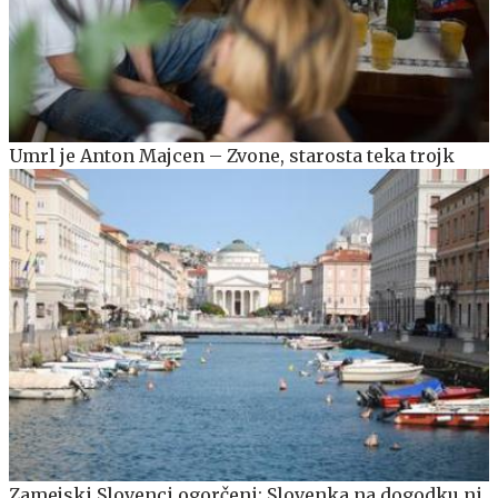
Umrl je Anton Majcen – Zvone, starosta teka trojk
Zamejski Slovenci ogorčeni: Slovenka na dogodku ni