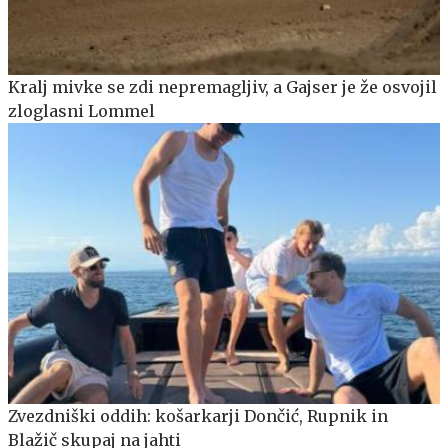
Kralj mivke se zdi nepremagljiv, a Gajser je že osvojil
zloglasni Lommel
Zvezdniški oddih: košarkarji Dončić, Rupnik in
Blažič skupaj na jahti