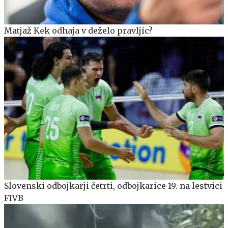
Matjaž Kek odhaja v deželo pravljic?
Slovenski odbojkarji četrti, odbojkarice 19. na lestvici
FIVB