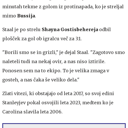
minutah tekme z golom iz protinapada, ko je streljal
mimo
Bussija
.
Staal je po strelu
Shayna Gostisbehereja
odbil
plošček za gol ob igralcu več za 3:1.
"Borili smo se in grizli," je dejal Staal. "Zagotovo smo
naleteli tudi na nekaj ovir, a nas niso iztirile.
Ponosen sem na to ekipo. To je velika zmaga v
gosteh, a nas čaka še veliko dela."
Zlati vitezi, ki obstajajo od leta 2017, so svoj edini
Stanleyjev pokal osvojili leta 2023, medtem ko je
Carolina slavila leta 2006.