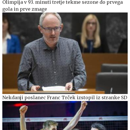
Olimpija v 93. minuti tretje tekme sezone do prvega
gola in prve zmage
Nekdanji poslanec Franc Trček izstopil iz stranke SD