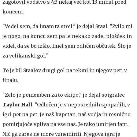
zagotovil vodstvo s 4:3 nekaj več kot 13 minut pred
koncem.
"Vedel sem, da imam ta strel," je dejal Staal. "Zvilo mi
je nogo, na koncu sem pa le nekako zadel plošček in
videl, da se bo izšlo. Imel sem odličen občutek. Šlo je
za velikanski gol."
To je bil Staalov drugi gol na tekmi in njegov peti v
finalu.
"Zelo je pomemben za to ekipo," je dejal soigralec
Taylor Hall
. "Odločen je v neposrednih spopadih, v
igri pet na pet. Je naš kapetan, naš vodja in resnično
pomirjujoče vpliva na vse nas. Je tako umirjen fant.
Nič ga zares ne more vznemiriti. Njegova igra je