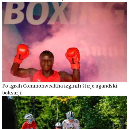
Po igrah Commonwealtha izginili štirje ugandski
boksarji