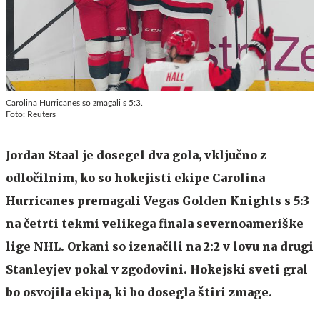
Carolina Hurricanes so zmagali s 5:3.
Foto: Reuters
Jordan Staal je dosegel dva gola, vključno z
odločilnim, ko so hokejisti ekipe Carolina
Hurricanes premagali Vegas Golden Knights s 5:3
na četrti tekmi velikega finala severnoameriške
lige NHL. Orkani so izenačili na 2:2 v lovu na drugi
Stanleyjev pokal v zgodovini. Hokejski sveti gral
bo osvojila ekipa, ki bo dosegla štiri zmage.