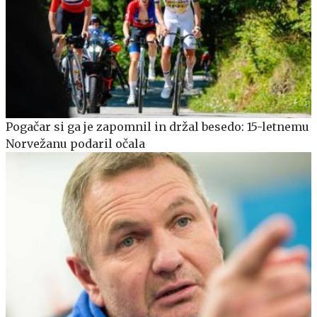
Pogačar si ga je zapomnil in držal besedo: 15-letnemu
Norvežanu podaril očala