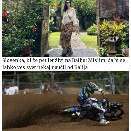
Slovenka, ki že pet let živi na Baliju: Mislim, da bi se
lahko ves svet nekaj naučil od Balija