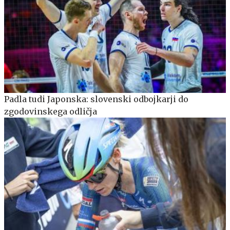
Padla tudi Japonska: slovenski odbojkarji do
zgodovinskega odličja