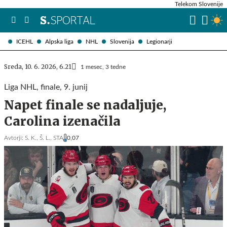
Telekom Slovenije
ICEHL
Alpska liga
NHL
Slovenija
Legionarji
Sreda, 10. 6. 2026, 6.21
1 mesec, 3 tedne
Liga NHL, finale, 9. junij
Napet finale se nadaljuje,
Carolina izenačila
Avtorji:
S. K.,
Š. L.,
STA
0,07