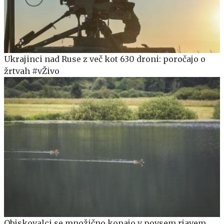
Ukrajinci nad Ruse z več kot 630 droni: poročajo o
žrtvah #vŽivo
Obiskovalci se množično kopajo v povsem rjavem