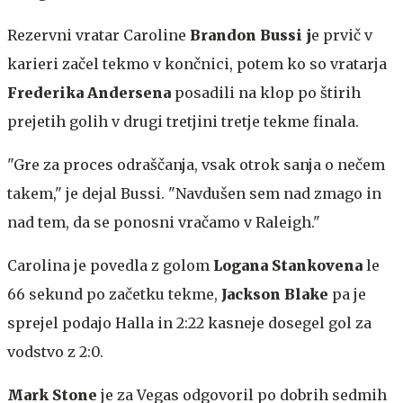
Rezervni vratar Caroline
Brandon Bussi j
e prvič v
karieri začel tekmo v končnici, potem ko so vratarja
Frederika Andersena
posadili na klop po štirih
prejetih golih v drugi tretjini tretje tekme finala.
"Gre za proces odraščanja, vsak otrok sanja o nečem
takem," je dejal Bussi. "Navdušen sem nad zmago in
nad tem, da se ponosni vračamo v Raleigh."
Carolina je povedla z golom
Logana Stankovena
le
66 sekund po začetku tekme,
Jackson Blake
pa je
sprejel podajo Halla in 2:22 kasneje dosegel gol za
vodstvo z 2:0.
Mark Stone
je za Vegas odgovoril po dobrih sedmih