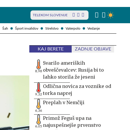
TELEKOM SLOVENIJE
Šah
Šport invalidov
Strelstvo
Vaterpolo
Veslanje
KAJ BERETE
ZADNJE OBJAVE
Svarilo ameriških
obveščevalcev: Rusija bi to
8,98
lahko storila že jeseni
Odlična novica za voznike od
torka naprej
9,32
Preplah v Nemčiji
6,36
Primož Feguš upa na
najuspešnejše prvenstvo
6,05