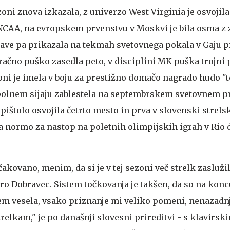
zoni znova izkazala, z univerzo West Virginia je osvojil
NCAA, na evropskem prvenstvu v Moskvi je bila osma z 
tave pa prikazala na tekmah svetovnega pokala v Gaju p
račno puško zasedla peto, v disciplini MK puška trojni 
oni je imela v boju za prestižno domačo nagrado hudo "
v polnem sijaju zablestela na septembrskem svetovnem p
 pištolo osvojila četrto mesto in prva v slovenski strels
a normo za nastop na poletnih olimpijskih igrah v Rio 
akovano, menim, da si je v tej sezoni več strelk zasluži
ro Dobravec. Sistem točkovanja je takšen, da so na konc
m vesela, vsako priznanje mi veliko pomeni, nenazadn
relkam," je po današnji slovesni prireditvi - s klavirs