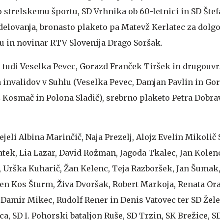
 strelskemu športu, SD Vrhnika ob 60-letnici in SD Šte
delovanja, bronasto plaketo pa Matevž Kerlatec za dolgo
vu in novinar RTV Slovenija Drago Soršak.
li tudi Veselka Pevec, Gorazd Franček Tiršek in drugouv
 invalidov v Suhlu (Veselka Pevec, Damjan Pavlin in Go
š Kosmač in Polona Sladič), srebrno plaketo Petra Dobra
jeli Albina Marinčič, Naja Prezelj, Alojz Evelin Mikolič 
tek, Lia Lazar, David Rožman, Jagoda Tkalec, Jan Kolenc
, Urška Kuharič, Žan Kelenc, Teja Razboršek, Jan Šumak,
ilen Kos Šturm, Živa Dvoršak, Robert Markoja, Renata Or
 Damir Mikec, Rudolf Rener in Denis Vatovec ter SD Žele
a, SD I. Pohorski bataljon Ruše, SD Trzin, SK Brežice, S