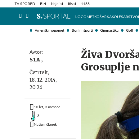
Info in obvestila
Tehnik
TV SPORED
Bizi
Najdi.si
Itis.si
1188
NOGOMET
KOŠARKA
KOLESARSTVO
Ameriški nogomet
Borilni športi
Gimnastika
Golf
Živa Dvorš
Avtor:
STA ,
Grosuplje n
Četrtek,
18. 12. 2014,
20.26
10 let, 3 mesece
3
Natisni članek