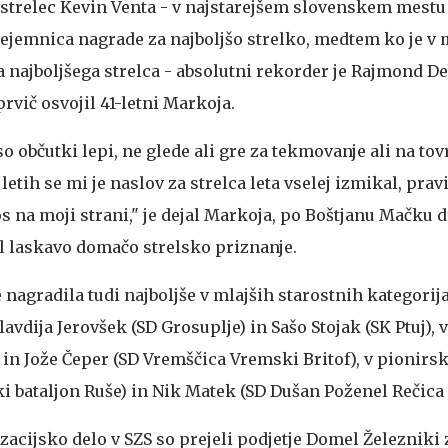
l strelec Kevin Venta - v najstarejšem slovenskem mestu
ejemnica nagrade za najboljšo strelko, medtem ko je v
 najboljšega strelca - absolutni rekorder je Rajmond Deb
vič osvojil 41-letni Markoja.
 občutki lepi, ne glede ali gre za tekmovanje ali na tov
etih se mi je naslov za strelca leta vselej izmikal, prav
tos na moji strani," je dejal Markoja, po Boštjanu Mačku 
il laskavo domačo strelsko priznanje.
 nagradila tudi najboljše v mlajših starostnih kategorij
lavdija Jerovšek (SD Grosuplje) in Sašo Stojak (SK Ptuj), 
 in Jože Čeper (SD Vremščica Vremski Britof), v pionirs
ki bataljon Ruše) in Nik Matek (SD Dušan Poženel Rečica
zacijsko delo v SZS so prejeli podjetje Domel Železniki