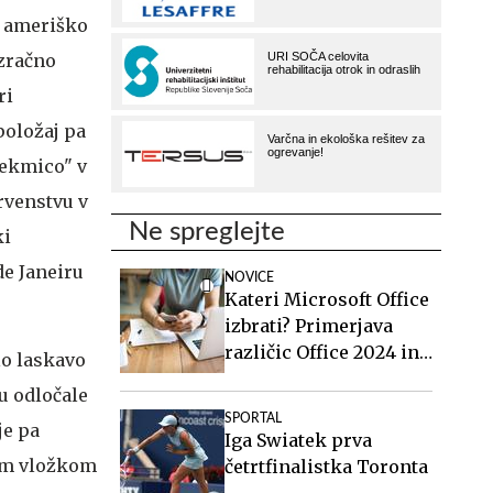
a ameriško
zračno
ri
položaj pa
tekmico" v
rvenstvu v
Ne spreglejte
ki
de Janeiru
NOVICE
Kateri Microsoft Office
izbrati? Primerjava
različic Office 2024 in
lo laskavo
Office 2021.
u odločale
SPORTAL
je pa
Iga Swiatek prva
kim vložkom
četrtfinalistka Toronta