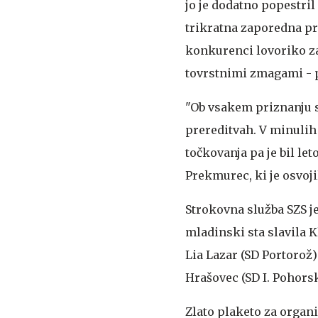
jo je dodatno popestri
trikratna zaporedna pr
konkurenci lovoriko za
tovrstnimi zmagami - pr
"Ob vsakem priznanju so
prereditvah. V minulih l
točkovanja pa je bil le
Prekmurec, ki je osvoj
Strokovna služba SZS je
mladinski sta slavila K
Lia Lazar (SD Portorož)
Hrašovec (SD I. Pohors
Zlato plaketo za organi