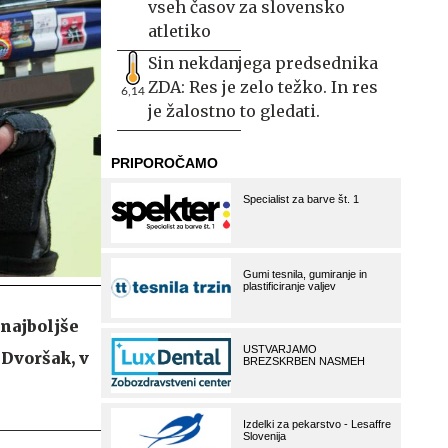
vseh časov za slovensko
atletiko
Sin nekdanjega predsednika
ZDA: Res je zelo težko. In res
6,14
je žalostno to gledati.
 najboljše
 Dvoršak, v