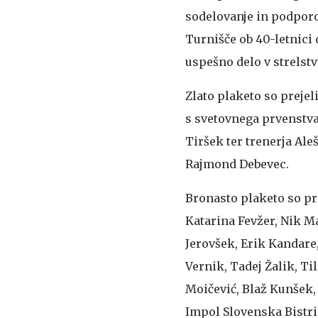
sodelovanje in podporo
Turnišče ob 40-letnici 
uspešno delo v strelst
Zlato plaketo so preje
s svetovnega prvenstva
Tiršek ter trenerja Ale
Rajmond Debevec.
Bronasto plaketo so pre
Katarina Fevžer, Nik Ma
Jerovšek, Erik Kandare
Vernik, Tadej Žalik, T
Moičević, Blaž Kunšek,
Impol Slovenska Bistric