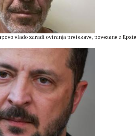
povo vlado zaradi oviranja preiskave, povezane z Epst