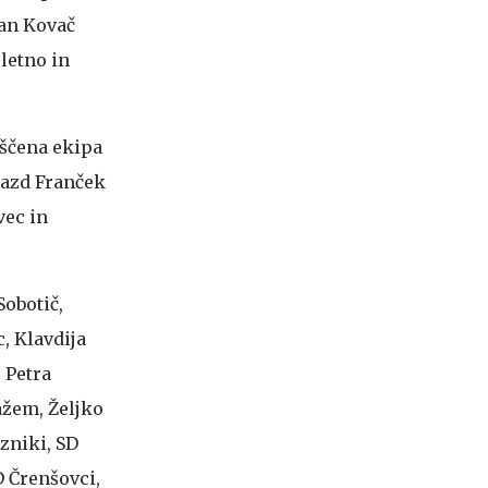
fan Kovač
letno in
rščena ekipa
razd Franček
vec in
Sobotič,
, Klavdija
 Petra
ažem, Željko
zniki, SD
D Črenšovci,