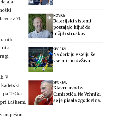
 dejala
 moški
NOVICE
evec z 31.
Baterijski sistemi
postajajo ključ do
nižjih stroškov
rstnih
elektrike v podjetjih
ilnik
SPORTAL
Na derbiju v Celju še
drugi
vse mirno #vŽivo
ah. V
SPORTAL
v kadetski
Klavrn uvod za
ki pa Urška
Cimirotiča. Na Vrhniki
se je pisala zgodovina.
 pri Laškem).
 za uspešno