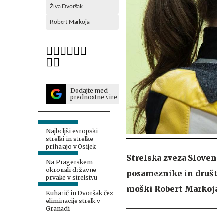
Živa Dvoršak
Robert Markoja
Dodajte med
prednostne vire
Najboljši evropski
strelki in strelke
prihajajo v Osijek
Strelska zveza Sloveni
Na Pragerskem
okronali državne
posameznike in društv
prvake v strelstvu
moški Robert Markoja
Kuharič in Dvoršak čez
eliminacije strelk v
Granadi