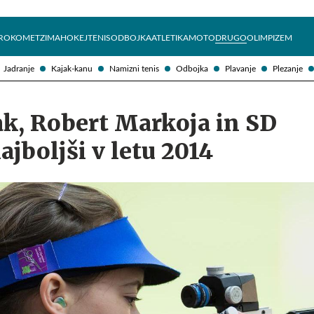
Želite prejemati e-novice?
Uživajmo pametno
ROKOMET
ZIMA
HOKEJ
TENIS
ODBOJKA
ATLETIKA
MOTO
DRUGO
OLIMPIZEM
Jadranje
Kajak-kanu
Namizni tenis
Odbojka
Plavanje
Plezanje
ak, Robert Markoja in SD
ajboljši v letu 2014