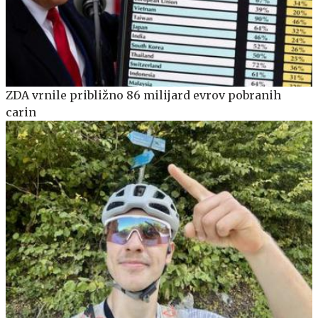
ZDA vrnile približno 86 milijard evrov pobranih
carin