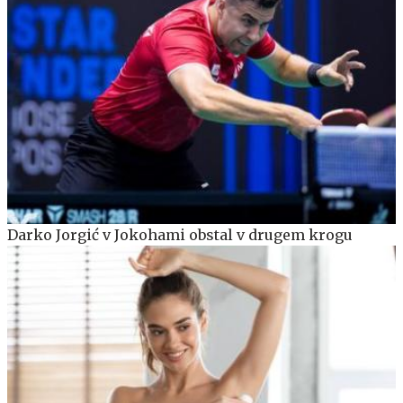
Darko Jorgić v Jokohami obstal v drugem krogu