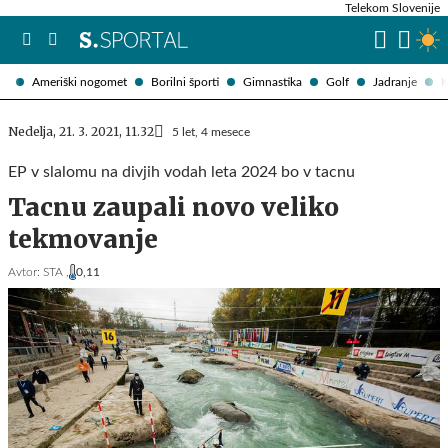
Telekom Slovenije
Ameriški nogomet
Borilni športi
Gimnastika
Golf
Jadranje
K
Nedelja, 21. 3. 2021, 11.32
5 let, 4 mesece
EP v slalomu na divjih vodah leta 2024 bo v tacnu
Tacnu zaupali novo veliko
tekmovanje
Avtor:
STA ,
0,11