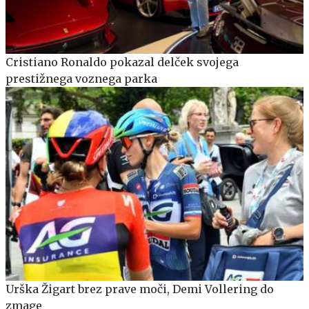
Cristiano Ronaldo pokazal delček svojega
prestižnega voznega parka
Urška Žigart brez prave moči, Demi Vollering do
zmage