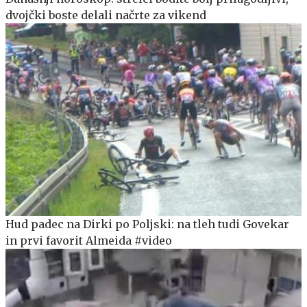
dvojčki boste delali načrte za vikend
Hud padec na Dirki po Poljski: na tleh tudi Govekar
in prvi favorit Almeida #video