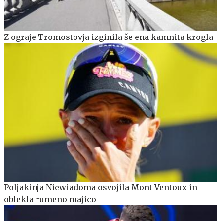
Z ograje Tromostovja izginila še ena kamnita krogla
Poljakinja Niewiadoma osvojila Mont Ventoux in
oblekla rumeno majico