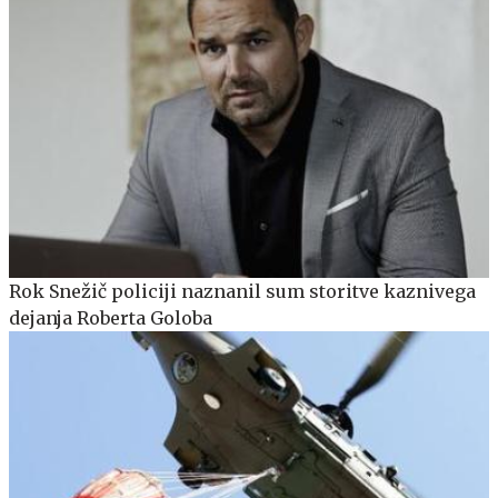
Rok Snežič policiji naznanil sum storitve kaznivega
dejanja Roberta Goloba