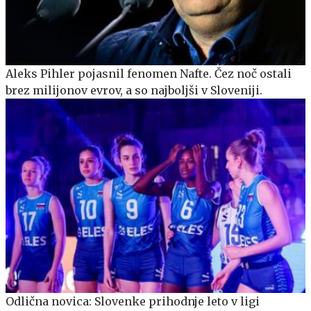
Aleks Pihler pojasnil fenomen Nafte. Čez noč ostali
brez milijonov evrov, a so najboljši v Sloveniji.
Odlična novica: Slovenke prihodnje leto v ligi