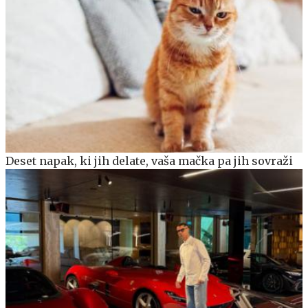
Deset napak, ki jih delate, vaša mačka pa jih sovraži