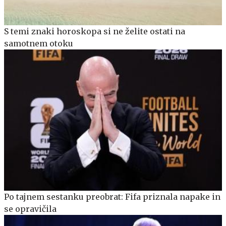
S temi znaki horoskopa si ne želite ostati na
samotnem otoku
Po tajnem sestanku preobrat: Fifa priznala napake in
se opravičila