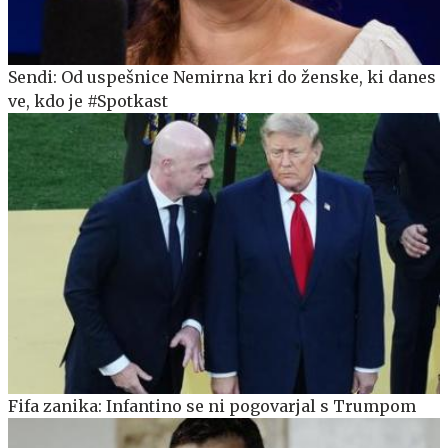
Sendi: Od uspešnice Nemirna kri do ženske, ki danes
ve, kdo je #Spotkast
Fifa zanika: Infantino se ni pogovarjal s Trumpom