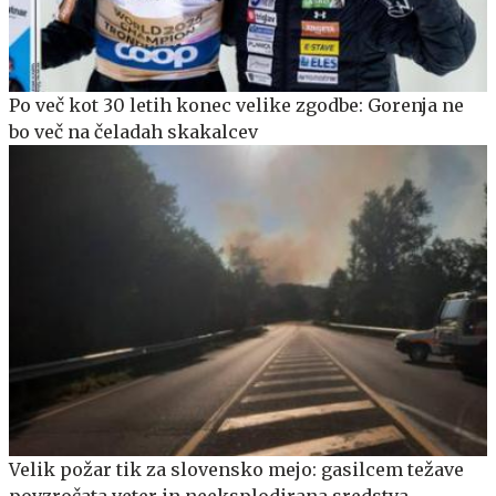
Po več kot 30 letih konec velike zgodbe: Gorenja ne
bo več na čeladah skakalcev
Velik požar tik za slovensko mejo: gasilcem težave