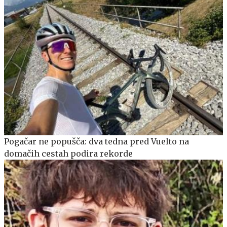
Pogačar ne popušča: dva tedna pred Vuelto na
domačih cestah podira rekorde