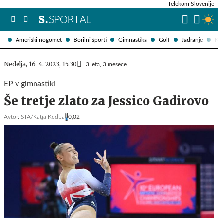
Telekom Slovenije
Ameriški nogomet
Borilni športi
Gimnastika
Golf
Jadranje
K
Nedelja, 16. 4. 2023, 15.30
3 leta, 3 mesece
EP v gimnastiki
Še tretje zlato za Jessico Gadirovo
Avtor:
STA/Katja Kodba
0,02