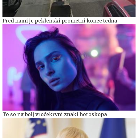
Pred nami je peklenski prometni konec tedna
To so najbolj vročekrvni znaki horoskopa