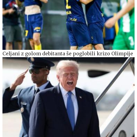
Celjani z golom debitanta še poglobili krizo Olimpije