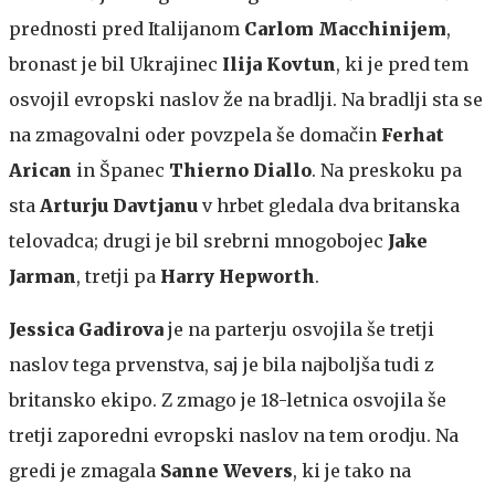
prednosti pred Italijanom
Carlom Macchinijem
,
bronast je bil Ukrajinec
Ilija Kovtun
, ki je pred tem
osvojil evropski naslov že na bradlji. Na bradlji sta se
na zmagovalni oder povzpela še domačin
Ferhat
Arican
in Španec
Thierno Diallo
. Na preskoku pa
sta
Arturju Davtjanu
v hrbet gledala dva britanska
telovadca; drugi je bil srebrni mnogobojec
Jake
Jarman
, tretji pa
Harry Hepworth
.
Jessica Gadirova
je na parterju osvojila še tretji
naslov tega prvenstva, saj je bila najboljša tudi z
britansko ekipo. Z zmago je 18-letnica osvojila še
tretji zaporedni evropski naslov na tem orodju. Na
gredi je zmagala
Sanne Wevers
, ki je tako na