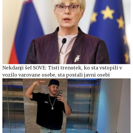
Nekdanji šef SOVE: Tisti trenutek, ko sta vstopili v
vozilo varovane osebe, sta postali javni osebi