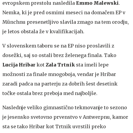
evropskem prestolu nasledila
Emmo Malewski
.
Nemka, ki je pred osmimi meseci na domačem EP v
Münchnu presenetljivo slavila zmago na tem orodju,
je letos obstala že v kvalifikacijah.
V slovenskem taboru se na EP niso proslavili z
dosežki, saj so ostali brez želenega finala. Tako
Lucija Hribar
kot
Zala Trtnik
sta imeli lepe
možnosti za finale mnogoboja, vendar je Hribar
zaradi padca na parterju za dobrih šest desetink
točke ostala brez preboja med najboljše.
Naslednje veliko gimnastično tekmovanje to sezono
je jesensko svetovno prvenstvo v Antwerpnu, kamor
sta se tako Hribar kot Trtnik uvrstili preko