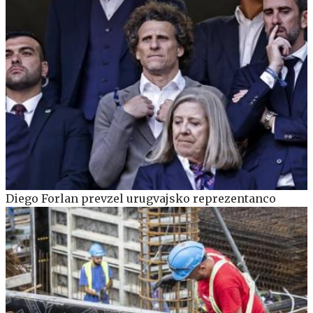
Diego Forlan prevzel urugvajsko reprezentanco