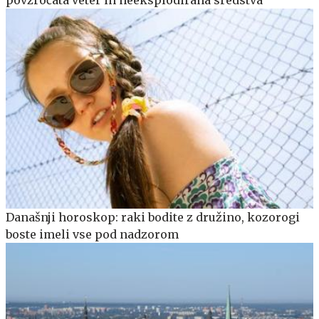
povzročata veter in neeksplodirana sredstva
Današnji horoskop: raki bodite z družino, kozorogi
boste imeli vse pod nadzorom