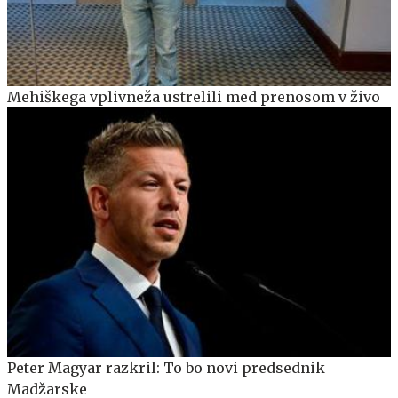
Mehiškega vplivneža ustrelili med prenosom v živo
Peter Magyar razkril: To bo novi predsednik
Madžarske