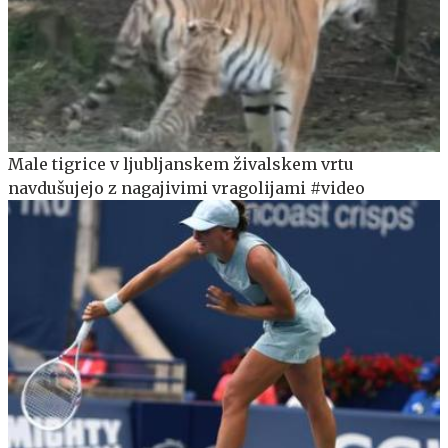
Male tigrice v ljubljanskem živalskem vrtu
navdušujejo z nagajivimi vragolijami #video