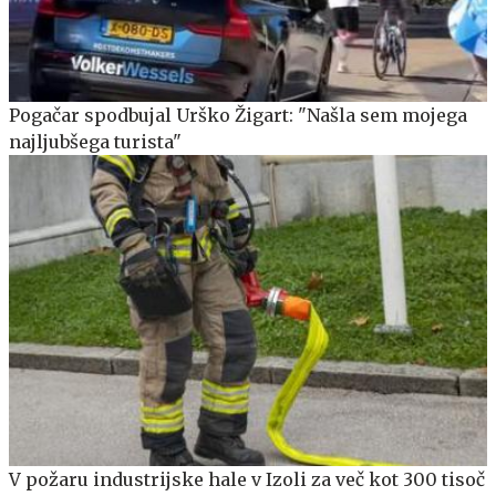
Pogačar spodbujal Urško Žigart: "Našla sem mojega
najljubšega turista"
V požaru industrijske hale v Izoli za več kot 300 tisoč