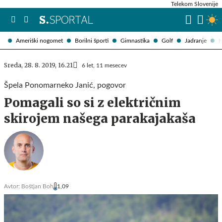
Telekom Slovenije
Ameriški nogomet
Borilni športi
Gimnastika
Golf
Jadranje
K
Sreda, 28. 8. 2019, 16.21
6 let, 11 mesecev
Špela Ponomarneko Janić, pogovor
Pomagali so si z električnim
skirojem našega parakajakaša
Avtor:
Boštjan Boh
1,09