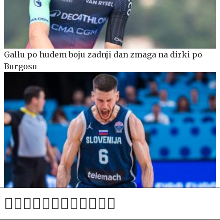
Gallu po hudem boju zadnji dan zmaga na dirki po
Burgosu
Sekulić razkril seznam: vračata se Nikolić in Čančar,