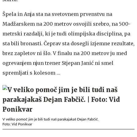
Špela in Anja sta na svetovnem prvenstvu na
Madžarskem na 200 metrov osvojili srebro, na 500-
metrski razdalji, ki je tudi olimpijska disciplina, pa
sta bili bronasti. Čeprav sta dosegli izjemne rezultate,
brez zapletov ni šlo. V finalu na 200 metrov ju med
ogrevanjem njun trener Stjepan Janić ni smel
spremljati s kolesom …
V veliko pomoč jim je bili tudi naš parakajakaš Dejan Fabčič.
Foto: Vid Ponikvar