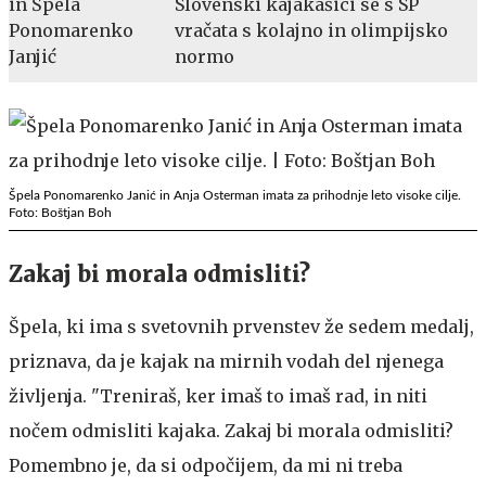
Slovenski kajakašici se s SP
vračata s kolajno in olimpijsko
normo
Špela Ponomarenko Janić in Anja Osterman imata za prihodnje leto visoke cilje.
Foto: Boštjan Boh
Zakaj bi morala odmisliti?
Špela, ki ima s svetovnih prvenstev že sedem medalj,
priznava, da je kajak na mirnih vodah del njenega
življenja. "Treniraš, ker imaš to imaš rad, in niti
nočem odmisliti kajaka. Zakaj bi morala odmisliti?
Pomembno je, da si odpočijem, da mi ni treba