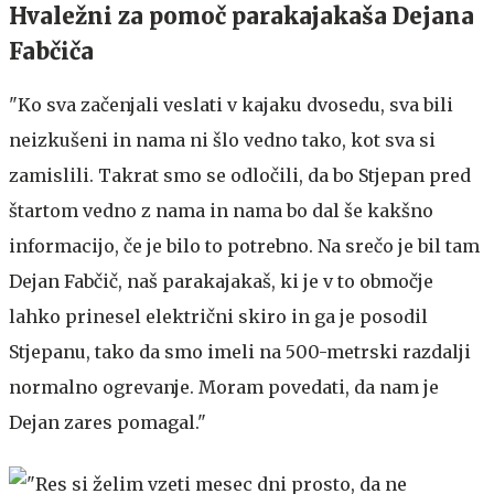
Hvaležni za pomoč parakajakaša Dejana
Fabčiča
"Ko sva začenjali veslati v kajaku dvosedu, sva bili
neizkušeni in nama ni šlo vedno tako, kot sva si
zamislili. Takrat smo se odločili, da bo Stjepan pred
štartom vedno z nama in nama bo dal še kakšno
informacijo, če je bilo to potrebno. Na srečo je bil tam
Dejan Fabčič, naš parakajakaš, ki je v to območje
lahko prinesel električni skiro in ga je posodil
Stjepanu, tako da smo imeli na 500-metrski razdalji
normalno ogrevanje. Moram povedati, da nam je
Dejan zares pomagal."