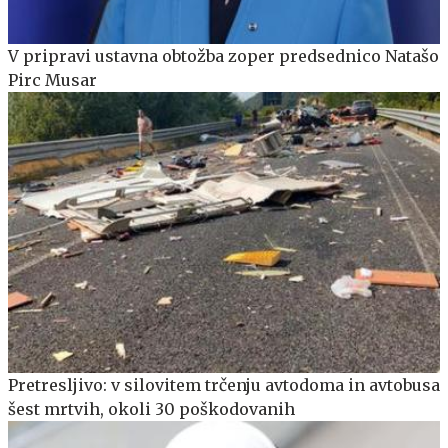
V pripravi ustavna obtožba zoper predsednico Natašo
Pirc Musar
Pretresljivo: v silovitem trčenju avtodoma in avtobusa
šest mrtvih, okoli 30 poškodovanih