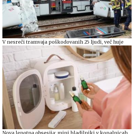
V nesreči tramvaja poškodovanih 25 ljudi, več huje
Nova lepotna obsesija: mini hladilniki v kopalnicah