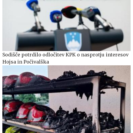
Sodišče potrdilo odločitev KPK o nasprotju interesov
Hojsa in Počivalška