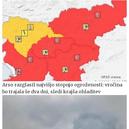
Arso razglasil najvišjo stopnjo ogroženosti: vročina
bo trajala še dva dni, sledi krajša ohladitev