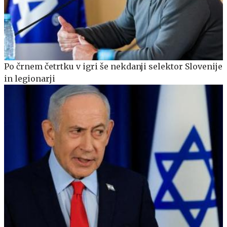
Po črnem četrtku v igri še nekdanji selektor Slovenije
in legionarji