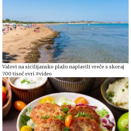
Valovi na sicilijansko plažo naplavili vreče s skoraj
700 tisoč evri #video