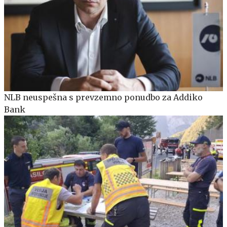
NLB neuspešna s prevzemno ponudbo za Addiko
Bank