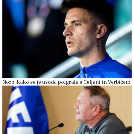
Noro, kako se je usoda poigrala s Celjani in Verbičem!