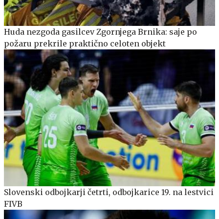
Huda nezgoda gasilcev Zgornjega Brnika: saje po
požaru prekrile praktično celoten objekt
Slovenski odbojkarji četrti, odbojkarice 19. na lestvici
FIVB