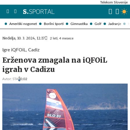
Telekom Slovenije
Ameriški nogomet
Borilni športi
Gimnastika
Golf
Jadranje
K
Nedelja, 10. 3. 2024, 12.17
2 leti, 4 mesece
Igre iQFOiL, Cadiz
Erženova zmagala na iQFOiL
igrah v Cadizu
Avtor:
STA
0,02