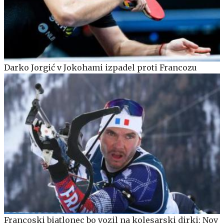
Darko Jorgić v Jokohami izpadel proti Francozu
Francoski biatlonec bo vozil na kolesarski dirki: Nov