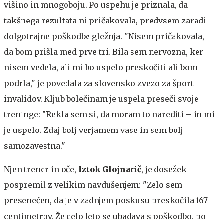
višino in mnogoboju. Po uspehu je priznala, da
takšnega rezultata ni pričakovala, predvsem zaradi
dolgotrajne poškodbe gležnja. "Nisem pričakovala,
da bom prišla med prve tri. Bila sem nervozna, ker
nisem vedela, ali mi bo uspelo preskočiti ali bom
podrla," je povedala za slovensko zvezo za šport
invalidov. Kljub bolečinam je uspela preseči svoje
treninge: "Rekla sem si, da moram to narediti – in mi
je uspelo. Zdaj bolj verjamem vase in sem bolj
samozavestna."
Njen trener in oče,
Iztok Glojnarič
, je dosežek
pospremil z velikim navdušenjem: "Zelo sem
presenečen, da je v zadnjem poskusu preskočila 167
centimetrov. Že celo leto se ubadava s poškodbo, po