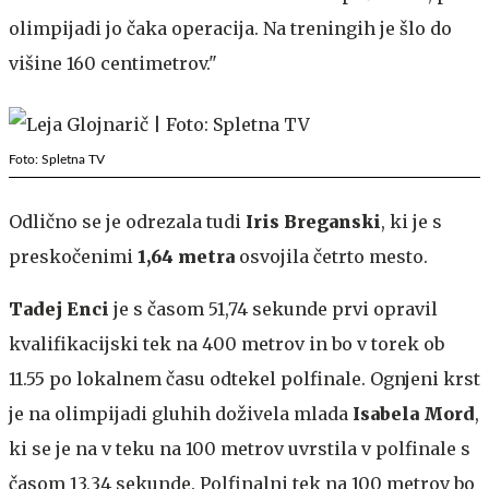
olimpijadi jo čaka operacija. Na treningih je šlo do
višine 160 centimetrov."
Foto: Spletna TV
Odlično se je odrezala tudi
Iris Breganski
, ki je s
preskočenimi
1,64 metra
osvojila četrto mesto.
Tadej Enci
je s časom 51,74 sekunde prvi opravil
kvalifikacijski tek na 400 metrov in bo v torek ob
11.55 po lokalnem času odtekel polfinale. Ognjeni krst
je na olimpijadi gluhih doživela mlada
Isabela Mord
,
ki se je na v teku na 100 metrov uvrstila v polfinale s
časom 13,34 sekunde. Polfinalni tek na 100 metrov bo