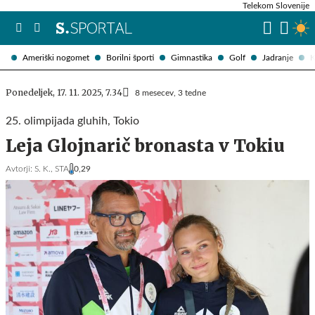
Telekom Slovenije
Ameriški nogomet
Borilni športi
Gimnastika
Golf
Jadranje
K
Ponedeljek, 17. 11. 2025, 7.34
8 mesecev, 3 tedne
25. olimpijada gluhih, Tokio
Leja Glojnarič bronasta v Tokiu
Avtorji:
S. K.,
STA
0,29