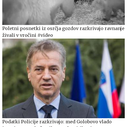
Poletni posnetki iz osrčja gozdov razkrivajo ravnanje
živali v vročini #video
Podatki Policije razkrivajo: med Golobovo vlado