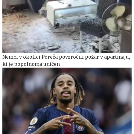
Nemci v okolici Poreča povzročili požar v apartmaju,
ki je popolnoma uničen