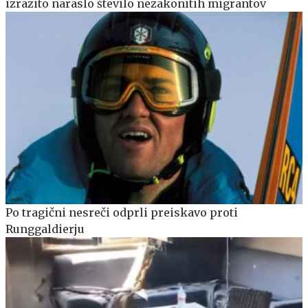
izrazito naraslo število nezakonitih migrantov
Po tragični nesreči odprli preiskavo proti
Runggaldierju