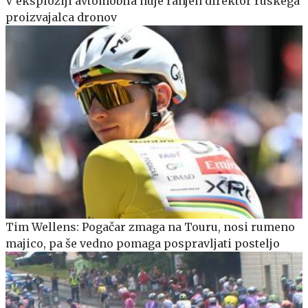
V eksploziji avtomobila huje ranjen direktor ruskega
proizvajalca dronov
Tim Wellens: Pogačar zmaga na Touru, nosi rumeno
majico, pa še vedno pomaga pospravljati posteljo