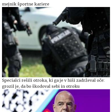
mejnik športne kariere
Specialci rešili otroka, ki ga je v hiši zadrževal oče:
grozil je, da bo škodoval sebi in otroku