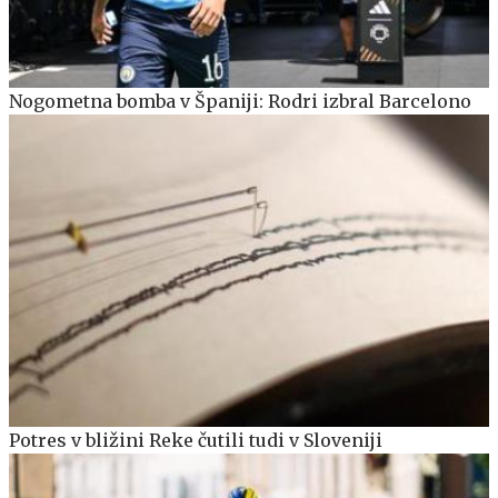
Nogometna bomba v Španiji: Rodri izbral Barcelono
Potres v bližini Reke čutili tudi v Sloveniji