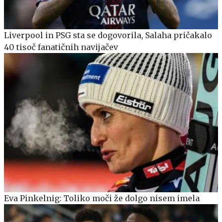
Liverpool in PSG sta se dogovorila, Salaha pričakalo
40 tisoč fanatičnih navijačev
Eva Pinkelnig: Toliko moči že dolgo nisem imela