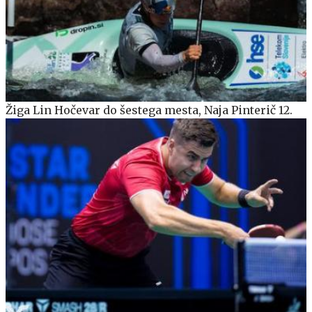
Žiga Lin Hočevar do šestega mesta, Naja Pinterič 12.