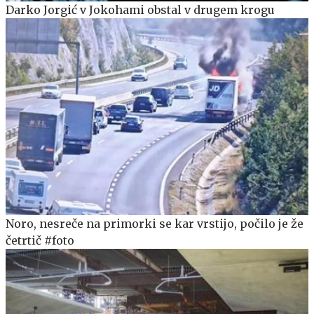
Darko Jorgić v Jokohami obstal v drugem krogu
Noro, nesreče na primorki se kar vrstijo, počilo je že
četrtič #foto