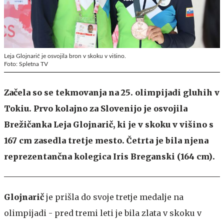
Leja Glojnarič je osvojila bron v skoku v višino.
Foto: Spletna TV
Začela so se tekmovanja na 25. olimpijadi gluhih v
Tokiu. Prvo kolajno za Slovenijo je osvojila
Brežičanka Leja Glojnarič, ki je v skoku v višino s
167 cm zasedla tretje mesto. Četrta je bila njena
reprezentančna kolegica Iris Breganski (164 cm).
Glojnarič
je prišla do svoje tretje medalje na
olimpijadi - pred tremi leti je bila zlata v skoku v