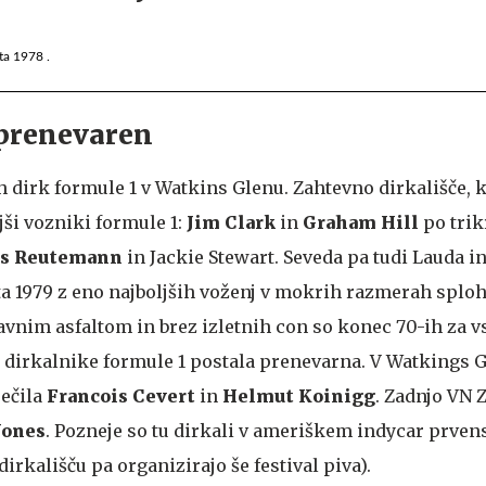
ta 1978 .
 prenevaren
jih dirk formule 1 v Watkins Glenu. Zahtevno dirkališče, k
ši vozniki formule 1:
Jim Clark
in
Graham Hill
po trik
os Reutemann
in Jackie Stewart. Seveda pa tudi Lauda i
eta 1979 z eno najboljših voženj v mokrih razmerah sploh
avnim asfaltom in brez izletnih con so konec 70-ih za vs
 dirkalnike formule 1 postala prenevarna. V Watkings G
rečila
Francois Cevert
in
Helmut Koinigg
. Zadnjo VN 
Jones
. Pozneje so tu dirkali v ameriškem indycar prven
dirkališču pa organizirajo še festival piva).