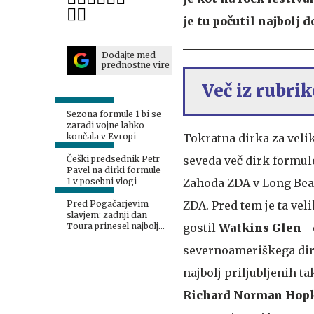
je tu počutil najbolj 
Dodajte med
prednostne vire
Več iz rubri
Sezona formule 1 bi se
zaradi vojne lahko
Tokratna dirka za veli
končala v Evropi
seveda več dirk formul
Češki predsednik Petr
Pavel na dirki formule
Zahoda ZDA v Long Beach
1 v posebni vlogi
ZDA. Pred tem je ta vel
Pred Pogačarjevim
slavjem: zadnji dan
gostil
Watkins Glen
- 
Toura prinesel najbolj
boleč poraz
severnoameriškega dirk
najbolj priljubljenih t
Richard Norman Hop