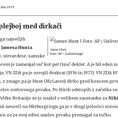
leta 1973.
plejboj med dirkači
ga največjih
,
Jamesa Hunta
.
James Hunt
Foto: AP / Guliverimage
, stevardese, samske
ceni je zamenjal več kot pet tisoč deklet. A je bil eden n
a, VN ZDA pa je osvojil dvakrat (1976 in 1977). VN ZDA 197
h, z zmago pa je Hunt (McLaren) dirko pred koncem prv
slov svetovnega prvaka. Po štirih odstopih z začetka se
Velike Britanije se je znašel v velikem zaostanku za
Niki
i nesreči na Nürburgringu ga je v drugi polovici sezone
cu za za svoj edini naslov prvaka premagal za točko.