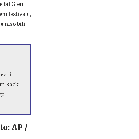
e bil Glen
em festivalu,
e niso bili
vezni
Jam Rock
go