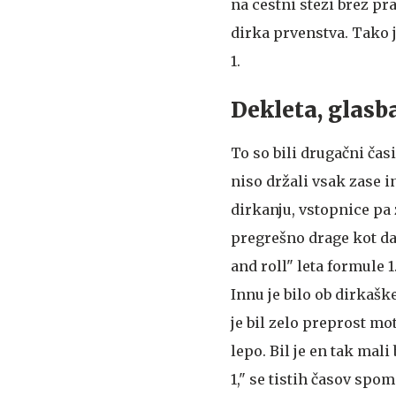
na cestni stezi brez pr
dirka prvenstva. Tako 
1.
Dekleta, glasb
To so bili drugačni čas
niso držali vsak zase in
dirkanju, vstopnice pa 
pregrešno drage kot da
and roll" leta formule 
Innu je bilo ob dirkašk
je bil zelo preprost mot
lepo. Bil je en tak mal
1," se tistih časov spom