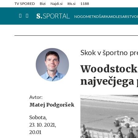
Info in obvestila
Tehnik
TV SPORED
Bizi
Najdi.si
Itis.si
1188
NOGOMET
KOŠARKA
KOLESARSTVO
Skok v športno pr
Woodstock 
največjega 
Avtor:
Matej Podgoršek
Sobota,
23. 10. 2021,
20.01