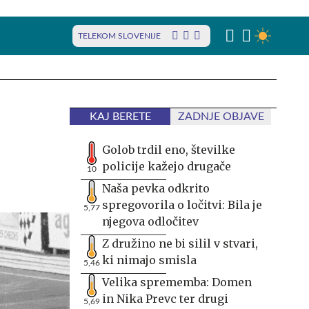
TELEKOM SLOVENIJE
KAJ BERETE
ZADNJE OBJAVE
Golob trdil eno, številke
policije kažejo drugače
10
Naša pevka odkrito
spregovorila o ločitvi: Bila je
5,77
njegova odločitev
Z družino ne bi silil v stvari,
ki nimajo smisla
5,46
Velika sprememba: Domen
in Nika Prevc ter drugi
5,69