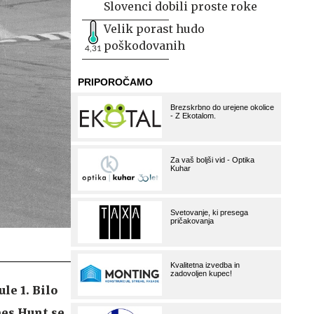
Slovenci dobili proste roke
Velik porast hudo
poškodovanih
4,31
le 1. Bilo
mes Hunt se