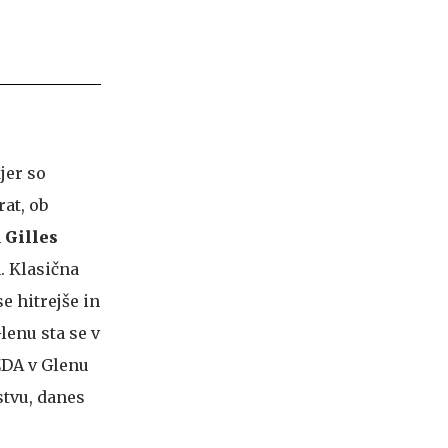
jer so
rat, ob
n
Gilles
. Klasična
e hitrejše in
lenu sta se v
ZDA v Glenu
stvu, danes