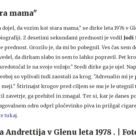
ara mama"
dojel, da vozim kot stara mama," se dirke leta 1976 v G
biografiji. Z desetimi sekundami prednosti je vodil
Jodi
e prednost. Grozilo je, da mi bo pobegnil. Ves čas sem d
 vedel, da dirkam slabo in sem to lahko popravil. Pet k
redotočal le na svojo vožnjo." Sredi dirke ga je ujel. Na
voboj so vplivali tudi zaostali za krog. "Adrenalin mi je
 meji." Štirinajst krogov pred ciljem se mu je le utegnil 
stil zavetrje, ga prehitel in zmagal. Ter si, kar je danes
agovalnem odru odprl pločevinko piva in prižgal cigar
e tukaj.