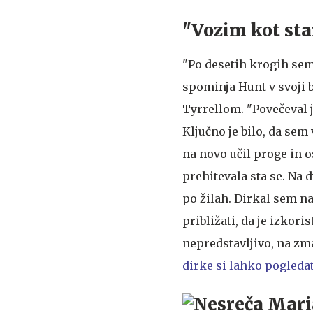
"Vozim kot st
"Po desetih krogih sem 
spominja Hunt v svoji 
Tyrrellom. "Povečeval j
Ključno je bilo, da sem
na novo učil proge in os
prehitevala sta se. Na d
po žilah. Dirkal sem na
približati, da je izkori
nepredstavljivo, na zm
dirke si lahko pogledat