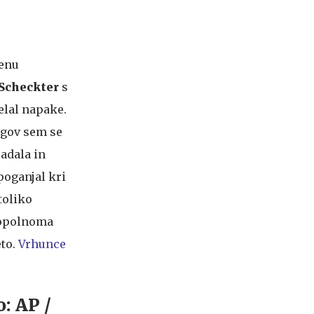
lenu
 Scheckter
s
elal napake.
rogov sem se
padala in
 poganjal kri
toliko
 popolnoma
eto.
Vrhunce