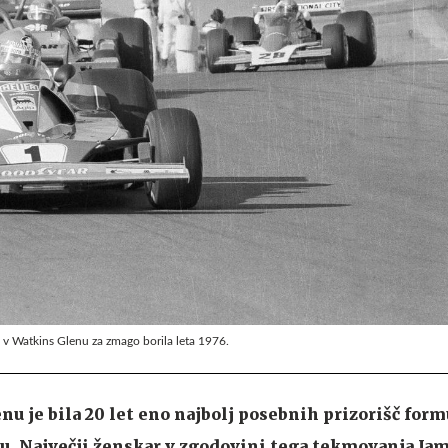
 v Watkins Glenu za zmago borila leta 1976.
u je bila 20 let eno najbolj posebnih prizorišč formu
alu. Največji ženskar v zgodovini tega tekmovanja Ja