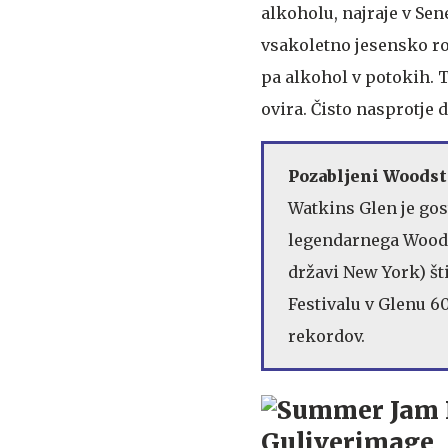
alkoholu, najraje v Sen
vsakoletno jesensko rom
pa alkohol v potokih. T
ovira. Čisto nasprotj
Pozabljeni Woods
Watkins Glen je gosti
legendarnega Woodst
državi New York) šti
Festivalu v Glenu 60
rekordov.