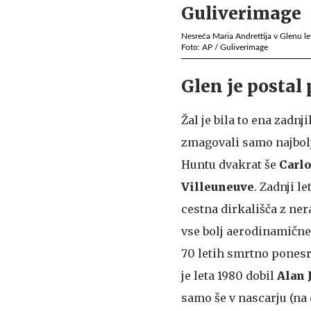
Nesreča Maria Andrettija v Glenu le
Foto: AP / Guliverimage
Glen je postal
Žal je bila to ena zadn
zmagovali samo najbolj
Huntu dvakrat še
Carl
Villeuneuve
. Zadnji l
cestna dirkališča z ner
vse bolj aerodinamične
70 letih smrtno pones
je leta 1980 dobil
Alan 
samo še v nascarju (na 