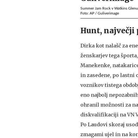
Summer Jam Rock v Watkins Glenu 
Foto: AP / Guliverimage
Hunt, največji 
Dirka kot nalašč za ene
ženskarjev tega športa
Manekenke, natakarice
in zasedene, po lastni o
voznikov tistega obdobj
eno najbolj nepozabni
ohranil možnosti za na
diskvalifikaciji na VN 
Po Laudovi skoraj usodn
zmagami ujel in na kon