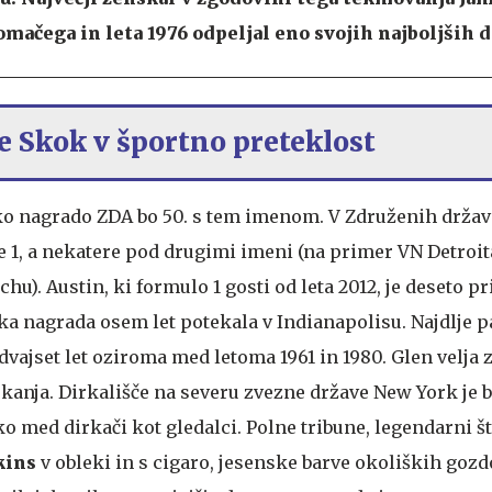
domačega in leta 1976 odpeljal eno svojih najboljših d
ke Skok v športno preteklost
ko nagrado ZDA bo 50. s tem imenom. V Združenih država
e 1, a nekatere pod drugimi imeni (na primer VN Detroit
u). Austin, ki formulo 1 gosti od leta 2012, je deseto p
ika nagrada osem let potekala v Indianapolisu. Najdlje p
dvajset let oziroma med letoma 1961 in 1980. Glen velja
anja. Dirkališče na severu zvezne države New York je b
ako med dirkači kot gledalci. Polne tribune, legendarni š
kins
v obleki in s cigaro, jesenske barve okoliških gozd