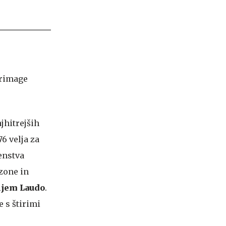
ajhitrejših
6 velja za
enstva
zone in
jem Laudo
.
 s štirimi