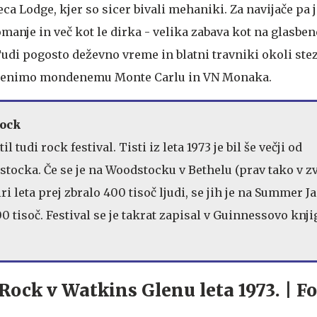
eca Lodge, kjer so sicer bivali mehaniki. Za navijače pa j
anje in več kot le dirka - velika zabava kot na glasben
udi pogosto deževno vreme in blatni travniki okoli stez
e denimo mondenemu Monte Carlu in VN Monaka.
tock
l tudi rock festival. Tisti iz leta 1973 je bil še večji od
ocka. Če se je na Woodstocku v Bethelu (prav tako v z
ri leta prej zbralo 400 tisoč ljudi, se jih je na Summer 
0 tisoč. Festival se je takrat zapisal v Guinnessovo knji