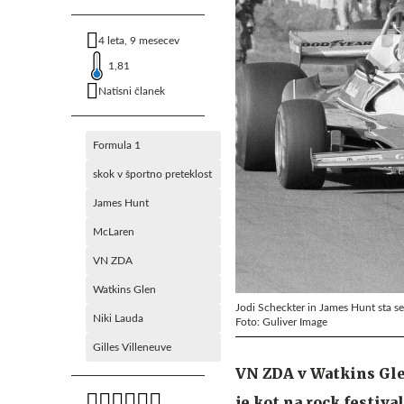
4 leta, 9 mesecev
1,81
Natisni članek
Formula 1
skok v športno preteklost
James Hunt
McLaren
VN ZDA
Watkins Glen
Jodi Scheckter in James Hunt sta se
Niki Lauda
Foto: Guliver Image
Gilles Villeneuve
VN ZDA v Watkins Glen
je kot na rock festiv