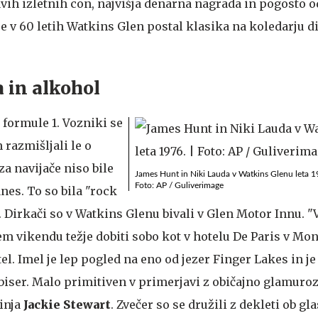
avih izletnih con, najvišja denarna nagrada in pogosto o
je v 60 letih Watkins Glen postal klasika na koledarju d
a in alkohol
i formule 1. Vozniki se
 razmišljali le o
za navijače niso bile
James Hunt in Niki Lauda v Watkins Glenu leta 1
Foto: AP / Guliverimage
nes. To so bila "rock
1. Dirkači so v Watkins Glenu bivali v Glen Motor Innu. 
em vikendu težje dobiti sobo kot v hotelu De Paris v Mon
el. Imel je lep pogled na eno od jezer Finger Lakes in je
i biser. Malo primitiven v primerjavi z običajno glamur
inja
Jackie
Stewart
. Zvečer so se družili z dekleti ob gla