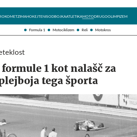
Želite prejemati e-novice?
Uživajmo pametno
ROKOMET
ZIMA
HOKEJ
TENIS
ODBOJKA
ATLETIKA
MOTO
DRUGO
OLIMPIZEM
Formula 1
Motociklizem
Reli
Motokros
eteklost
formule 1 kot nalašč za
plejboja tega športa