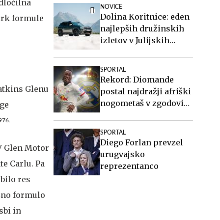
dločilna
NOVICE
Dolina Koritnice: eden
irk formule
najlepših družinskih
izletov v Julijskih
Alpah
SPORTAL
Rekord: Diomande
postal najdražji afriški
nogometaš v zgodovini
in najdražja Realova
976.
okrepitev doslej
SPORTAL
Diego Forlan prevzel
"V Glen Motor
urugvajsko
te Carlu. Pa
reprezentanco
 bilo res
ozno formulo
sbi in