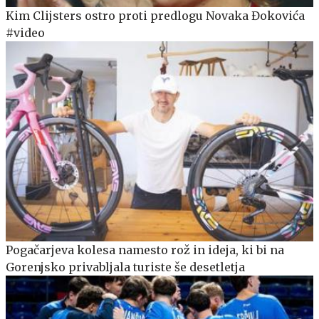
Kim Clijsters ostro proti predlogu Novaka Đokovića
#video
Pogačarjeva kolesa namesto rož in ideja, ki bi na
Gorenjsko privabljala turiste še desetletja