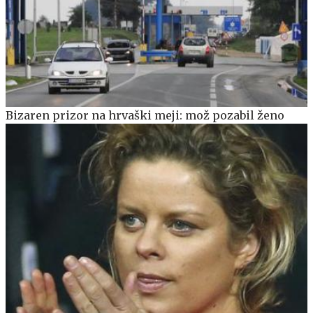
Bizaren prizor na hrvaški meji: mož pozabil ženo