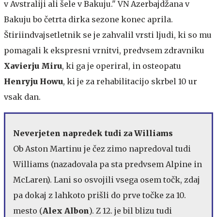
v Avstraliji ali šele v Bakuju." VN Azerbajdžana v
Bakuju bo četrta dirka sezone konec aprila.
Štiriindvajsetletnik se je zahvalil vrsti ljudi, ki so mu
pomagali k ekspresni vrnitvi, predvsem zdravniku
Xavierju Miru
, ki ga je operiral, in osteopatu
Henryju Howu
, ki je za rehabilitacijo skrbel 10 ur
vsak dan.
Neverjeten napredek tudi za Williams
Ob Aston Martinu je čez zimo napredoval tudi
Williams (nazadovala pa sta predvsem Alpine in
McLaren). Lani so osvojili vsega osem točk, zdaj
pa dokaj z lahkoto prišli do prve točke za 10.
mesto (
Alex Albon
). Z 12. je bil blizu tudi