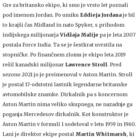
Gre za britansko ekipo, ki smo jo vrsto let poznali
pod imenom Jordan. Po umiku
Eddieja Jordana
je bil
to krajši čas Midland in nato Spyker, s prihodom
indijskega milijonarja
Vidžaja Malije
pa je leta 2007
postala Force India. Ta se je šestkrat uvrstila na
stopničke. Po finančnem zlomu je ekipo leta 2019
rešil kanadski milijonar
Lawrence Stroll
. Pred
sezono 2021 jo je preimenoval v Aston Martin. Stroll
je postal 17-odstotni lastnik legendarne britanske
avtomobilske znamke. Dirkalnik pa s koncernom
Aston Martin nima veliko skupnega, ne nazadnje ga
poganja Mercedesov dirkalnik. Kot konstruktor je
Aston Martin v formuli 1 sodeloval v letu 1959 in 1960.
Lani je direktor ekipe postal
Martin Whitmarsh
, ki