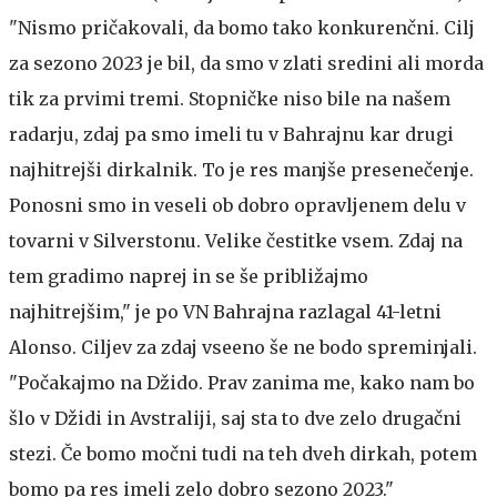
"Nismo pričakovali, da bomo tako konkurenčni. Cilj
za sezono 2023 je bil, da smo v zlati sredini ali morda
tik za prvimi tremi. Stopničke niso bile na našem
radarju, zdaj pa smo imeli tu v Bahrajnu kar drugi
najhitrejši dirkalnik. To je res manjše presenečenje.
Ponosni smo in veseli ob dobro opravljenem delu v
tovarni v Silverstonu. Velike čestitke vsem. Zdaj na
tem gradimo naprej in se še približajmo
najhitrejšim," je po VN Bahrajna razlagal 41-letni
Alonso. Ciljev za zdaj vseeno še ne bodo spreminjali.
"Počakajmo na Džido. Prav zanima me, kako nam bo
šlo v Džidi in Avstraliji, saj sta to dve zelo drugačni
stezi. Če bomo močni tudi na teh dveh dirkah, potem
bomo pa res imeli zelo dobro sezono 2023."