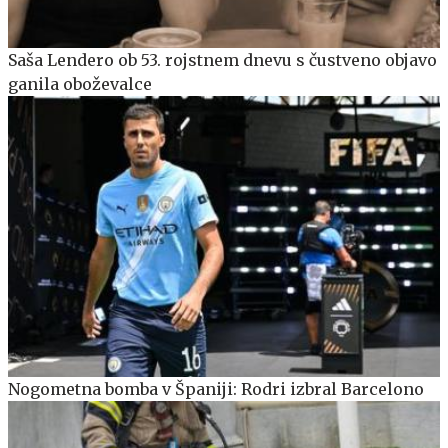
Saša Lendero ob 53. rojstnem dnevu s čustveno objavo
ganila oboževalce
Nogometna bomba v Španiji: Rodri izbral Barcelono