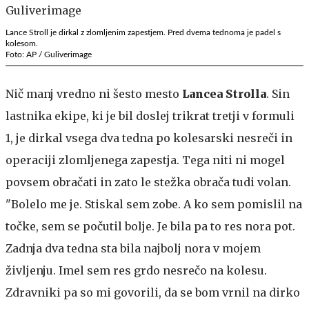
Lance Stroll je dirkal z zlomljenim zapestjem. Pred dvema tednoma je padel s
kolesom.
Foto: AP / Guliverimage
Nič manj vredno ni šesto mesto
Lancea Strolla
. Sin
lastnika ekipe, ki je bil doslej trikrat tretji v formuli
1, je dirkal vsega dva tedna po kolesarski nesreči in
operaciji zlomljenega zapestja. Tega niti ni mogel
povsem obračati in zato le stežka obrača tudi volan.
"Bolelo me je. Stiskal sem zobe. A ko sem pomislil na
točke, sem se počutil bolje. Je bila pa to res nora pot.
Zadnja dva tedna sta bila najbolj nora v mojem
življenju. Imel sem res grdo nesrečo na kolesu.
Zdravniki pa so mi govorili, da se bom vrnil na dirko