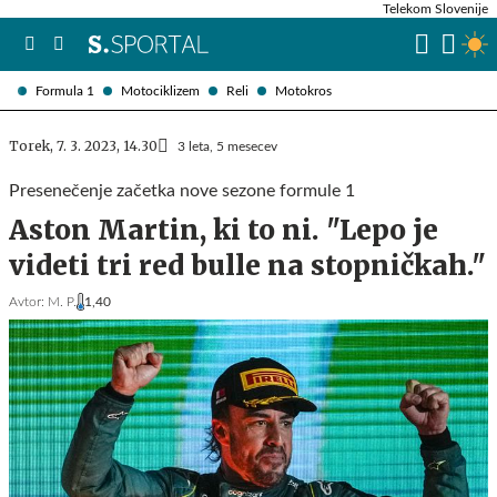
Telekom Slovenije
Formula 1
Motociklizem
Reli
Motokros
Torek, 7. 3. 2023, 14.30
3 leta, 5 mesecev
Presenečenje začetka nove sezone formule 1
Aston Martin, ki to ni. "Lepo je
videti tri red bulle na stopničkah."
Avtor:
M. P.
1,40