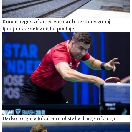
Konec avgusta konec začasnih peronov zunaj
ljubljanske železniške postaje
Darko Jorgić v Jokohami obstal v drugem krogu