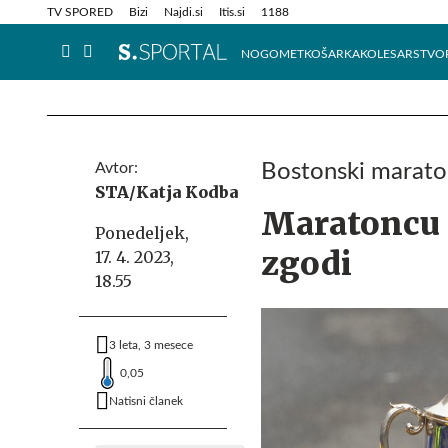
Info in obvestila
Tehnik
TV SPORED
Bizi
Najdi.si
Itis.si
1188
NOGOMET
KOŠARKA
KOLESARSTVO
Avtor:
Bostonski marat
STA/Katja Kodba
Maratoncu C
Ponedeljek,
zgodi
17. 4. 2023,
18.55
3 leta, 3 mesece
0,05
Natisni članek