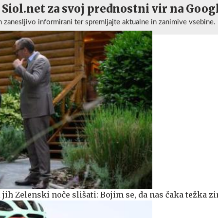
 Siol.net za svoj prednostni vir na Goog
n zanesljivo informirani ter spremljajte aktualne in zanimive vsebine.
i jih Zelenski noče slišati: Bojim se, da nas čaka težka z