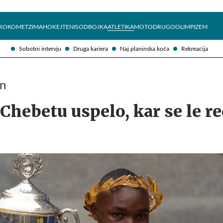
Želite prejemati e-novice?
Uživajmo pametno
ROKOMET
ZIMA
HOKEJ
TENIS
ODBOJKA
ATLETIKA
MOTO
DRUGO
OLIMPIZEM
Sobotni intervju
Druga kariera
Naj planinska koča
Rekreacija
on
hebetu uspelo, kar se le r