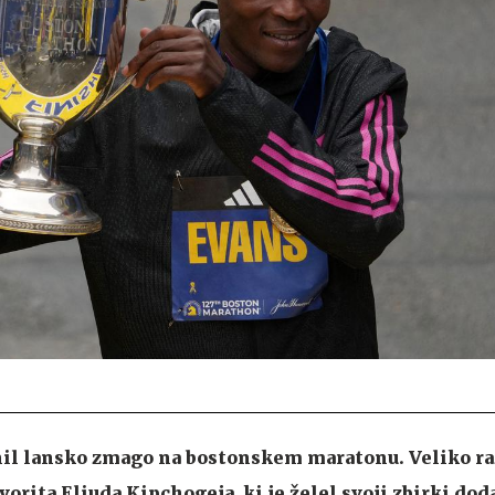
nil lansko zmago na bostonskem maratonu. Veliko ra
vorita Eliuda Kipchogeja, ki je želel svoji zbirki dod