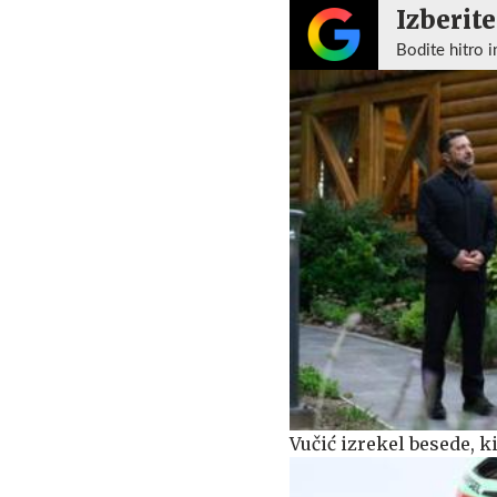
Izberite
Bodite hitro i
Vučić izrekel besede, k