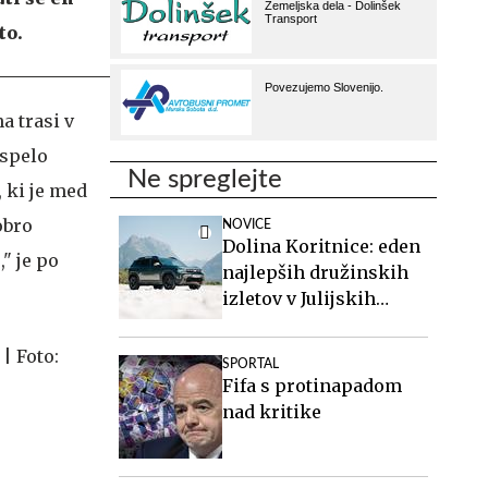
to.
a trasi v
uspelo
Ne spreglejte
, ki je med
obro
NOVICE
Dolina Koritnice: eden
" je po
najlepših družinskih
izletov v Julijskih
Alpah
SPORTAL
Fifa s protinapadom
nad kritike