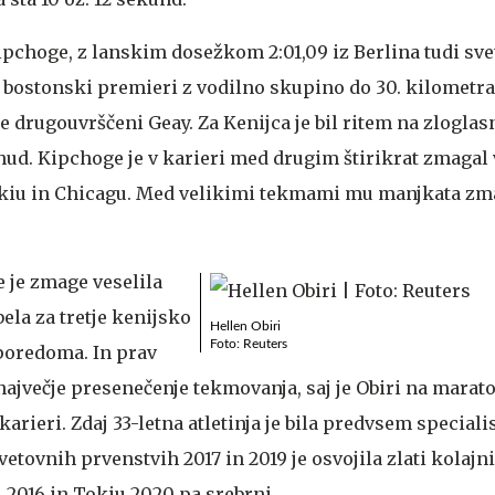
Kipchoge, z lanskim dosežkom 2:01,09 iz Berlina tudi sv
ji bostonski premieri z vodilno skupino do 30. kilometra,
 drugouvrščeni Geay. Za Kenijca je bil ritem na zlogl
hud. Kipchoge je v karieri med drugim štirikrat zmagal
Tokiu in Chicagu. Med velikimi tekmami mu manjkata zm
 je zmage veselila
ela za tretje kenijsko
Hellen Obiri
Foto: Reuters
aporedoma. In prav
ajvečje presenečenje tekmovanja, saj je Obiri na marat
karieri. Zdaj 33-letna atletinja je bila predvsem speciali
etovnih prvenstvih 2017 in 2019 je osvojila zlati kolajni
 2016 in Tokiu 2020 pa srebrni.