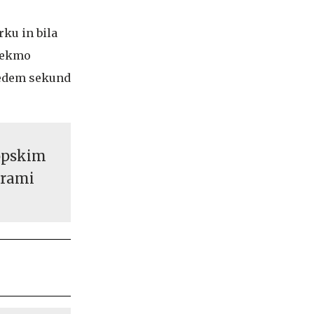
rku in bila
tekmo
 sedem sekund
opskim
urami