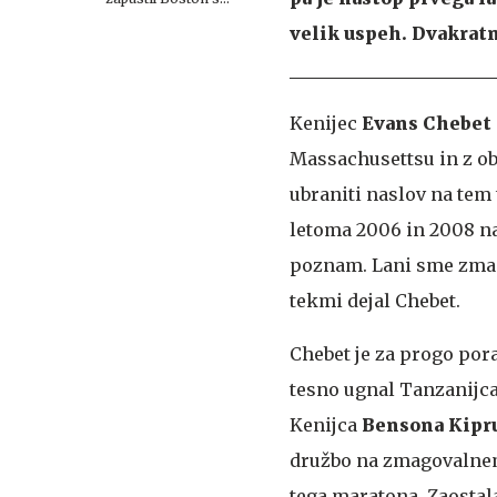
170.000 evri
velik uspeh. Dvakratn
Kenijec
Evans Chebet
Massachusettsu in z ob
ubraniti naslov na te
letoma 2006 in 2008 na
poznam. Lani sme zmaga
tekmi dejal Chebet.
Chebet je za progo pora
tesno ugnal Tanzanijc
Kenijca
Bensona Kipr
družbo na zmagovalnem 
tega maratona. Zaostala