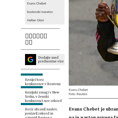
Evans Chebet
bostonski maraton
Hellen Obiri
Dodajte med
prednostne vire
Kenijci brez
konkurence v Bostonu
Evans Chebet
Kenijski zmagi v New
Foto: Reuters
Yorku, v ženski
konkurenci nov rekord
Evans Chebet je ubra
Korir ubranil naslov,
postavil rekord in
pa je nastop prvega fa
zapustil Boston s