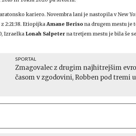
maratonsko kariero. Novembra lani je nastopila v New Yo
z 2:21:38. Etiopijka
Amane Beriso
na drugem mestu je 
0, Izraelka
Lonah Salpeter
na tretjem mestu je bila še
SPORTAL
Zmagovalec z drugim najhitrejšim evr
časom v zgodovini, Robben pod tremi 