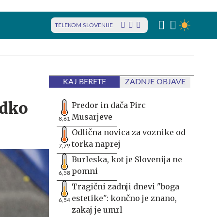
TELEKOM SLOVENIJE
KAJ BERETE
ZADNJE OBJAVE
edko
Predor in dača Pirc
Musarjeve
8,61
Odlična novica za voznike od
torka naprej
7,79
Burleska, kot je Slovenija ne
pomni
6,58
Tragični zadnji dnevi "boga
estetike": končno je znano,
6,54
zakaj je umrl