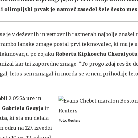
i olimpijski prvak je namreč zasedel šele šesto mes
se je v deževnih in vetrovnih razmerah najbolje znašel n
rambo lanske zmage postal prvi tekmovalec, ki mu je 
m tekmovanju po rojaku
Robertu Kipkoechu Cheruiyotu
nizal kar tri zaporedne zmage. "To progo zdaj res že d
l, letos sem zmagal in morda se vrnem prihodnje leto,
bil 2:05:54 ure in
a
Gabriela Geayja
in
uta
, ki sta mu delala
Foto: Reuters
odru na 127. izvedbi
 sta 10 oz. 12 sekund.