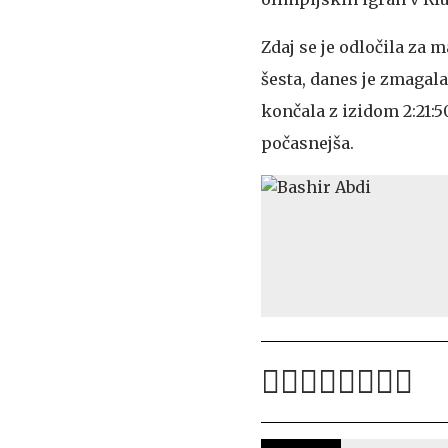
Zdaj se je odločila za 
šesta, danes je zmagala 
končala z izidom 2:21:5
počasnejša.