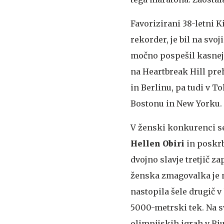
Favorizirani 38-letni 
rekorder, je bil na svo
močno pospešil kasneje
na Heartbreak Hill pre
in Berlinu, pa tudi v 
Bostonu in New Yorku.
V ženski konkurenci se
Hellen Obiri
in poskrb
dvojno slavje tretjič z
ženska zmagovalka je n
nastopila šele drugič v 
5000-metrski tek. Na sv
olimpijskih igrah v Riu