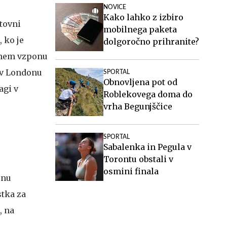
NOVICE
Kako lahko z izbiro
etovni
mobilnega paketa
 ko je
dolgoročno prihranite?
asnem vzponu
 v Londonu
SPORTAL
Obnovljena pot od
agi v
Roblekovega doma do
vrha Begunjščice
SPORTAL
Sabalenka in Pegula v
Torontu obstali v
osmini finala
onu
stka za
, na