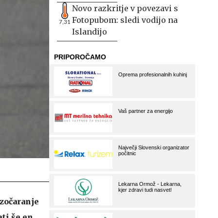
Novo razkritje v povezavi s
Fotopubom: sledi vodijo na
7,31
Islandijo
zočaranje
ati še en