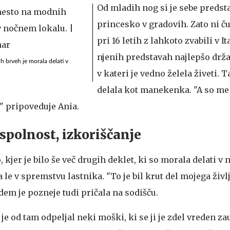
Od mladih nog si je sebe predsta
princesko v gradovih. Zato ni ču
pri 16 letih z lahkoto zvabili v It
njenih predstavah najlepšo drža
 brveh je morala delati v
v kateri je vedno želela živeti. T
delala kot manekenka. "A so me 
" pripoveduje Ania.
 spolnost, izkoriščanje
, kjer je bilo še več drugih deklet, ki so morala delati 
a le v spremstvu lastnika. "To je bil krut del mojega življ
dem je pozneje tudi pričala na sodišču.
jo je od tam odpeljal neki moški, ki se ji je zdel vreden za