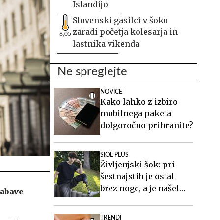
Islandijo
Slovenski gasilci v šoku
zaradi početja kolesarja in
6,05
lastnika vikenda
Ne spreglejte
NOVICE
Kako lahko z izbiro
mobilnega paketa
dolgoročno prihranite?
SIOL PLUS
Življenjski šok: pri
šestnajstih je ostal
brez noge, a je našel
zabave
novo moč
TRENDI