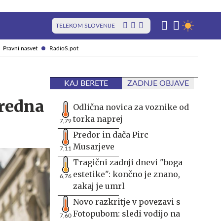
TELEKOM SLOVENIJE
Pravni nasvet
RadioS.pot
KAJ BERETE
ZADNJE OBJAVE
vredna
Odlična novica za voznike od
torka naprej
7,79
Predor in dača Pirc
Musarjeve
7,11
Tragični zadnji dnevi "boga
estetike": končno je znano,
6,76
zakaj je umrl
Novo razkritje v povezavi s
Fotopubom: sledi vodijo na
7,60