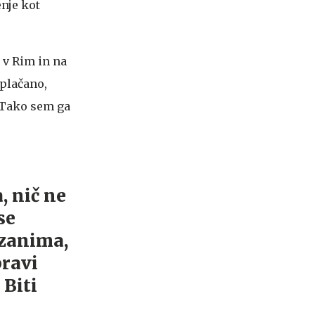
enje kot
e v Rim in na
 plačano,
. Tako sem ga