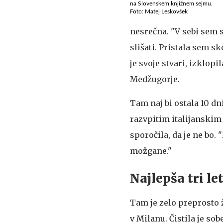
na Slovenskem knjižnem sejmu.
Foto: Matej Leskovšek
nesrečna. "V sebi sem sl
slišati. Pristala sem s
je svoje stvari, izklopil
Medžugorje.
Tam naj bi ostala 10 dn
razvpitim italijanskim 
sporočila, da je ne bo.
možgane."
Najlepša tri le
Tam je zelo preprosto 
v Milanu. Čistila je sob