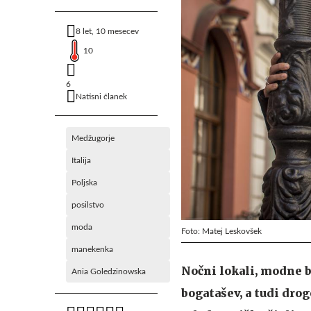
8 let, 10 mesecev
10
6
Natisni članek
Medžugorje
Italija
Poljska
posilstvo
moda
Foto: Matej Leskovšek
manekenka
Nočni lokali, modne b
Ania Goledzinowska
bogatašev, a tudi drog