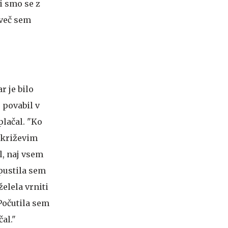
i smo se z
 več sem
r je bilo
 povabil v
plačal. "Ko
 križevim
l, naj vsem
pustila sem
želela vrniti
Počutila sem
čal."