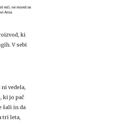
eš reči, ne moreš se
avi Ania.
roizvod, ki
ugih. V sebi
 ni vedela,
 ki jo pač
 šali in da
 tri leta,