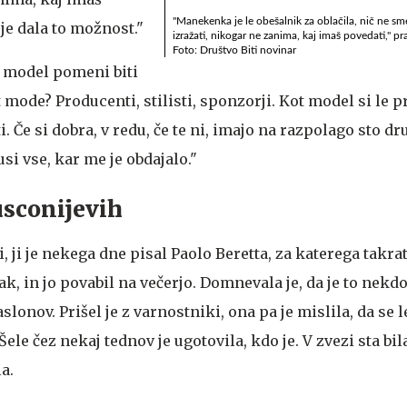
"Manekenka je le obešalnik za oblačila, nič ne sm
 je dala to možnost."
izražati, nikogar ne zanima, kaj imaš povedati," pr
Foto: Društvo Biti novinar
ti model pomeni biti
t mode? Producenti, stilisti, sponzorji. Kot model si le p
 Če si dobra, v redu, če te ni, imajo na razpolago sto dr
si vse, kar me je obdajalo."
usconijevih
ji, ji je nekega dne pisal Paolo Beretta, za katerega takrat
k, in jo povabil na večerjo. Domnevala je, da je to nekdo,
slonov. Prišel je z varnostniki, ona pa je mislila, da se le
 Šele čez nekaj tednov je ugotovila, kdo je. V zvezi sta bila
a.