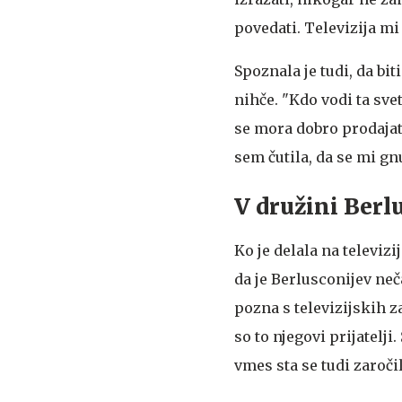
povedati. Televizija mi
Spoznala je tudi, da bi
nihče. "Kdo vodi ta sve
se mora dobro prodajati.
sem čutila, da se mi gnu
V družini Berl
Ko je delala na televizi
da je Berlusconijev neča
pozna s televizijskih za
so to njegovi prijatelji.
vmes sta se tudi zaročil