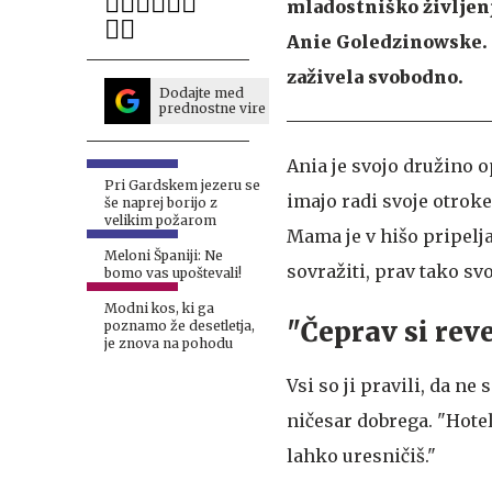
mladostniško življenj
Anie Goledzinowske. Ni
zaživela svobodno.
Dodajte med
prednostne vire
Ania je svojo družino o
Pri Gardskem jezeru se
imajo radi svoje otroke
še naprej borijo z
velikim požarom
Mama je v hišo pripelja
Meloni Španiji: Ne
sovražiti, prav tako sv
bomo vas upoštevali!
Modni kos, ki ga
"Čeprav si reve
poznamo že desetletja,
je znova na pohodu
Vsi so ji pravili, da ne
ničesar dobrega. "Hotel
lahko uresničiš."