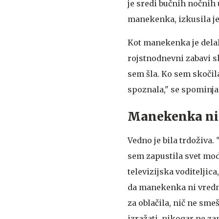
je sredi bučnih nočnih u
manekenka, izkusila je
Kot manekenka je delala 
rojstnodnevni zabavi sk
sem šla. Ko sem skočila
spoznala," se spominja
Manekenka ni 
Vedno je bila trdoživa
sem zapustila svet mode
televizijska voditeljica
da manekenka ni vredna
za oblačila, nič ne sme
izražati, nikogar ne za