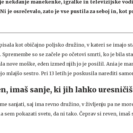
e nekdanje manekenke, igralke in televizijske vodi
 je osrečevalo, zato je vse pustila za seboj in, kot p
pisala kot običajno poljsko družino, v kateri se imajo sta
. Spremembe so se začele po očetovi smrti, ko je bila star
la nove moške, eden izmed njih jo je posilil. Ania je m
ojo mlajšo sestro. Pri 13 letih je poskusila narediti sam
n, imaš sanje, ki jih lahko uresničiš
 sme sanjati, saj ima revno družino, v življenju pa ne more
a sem pokazati svetu, da ni tako. Čeprav si reven, imaš s