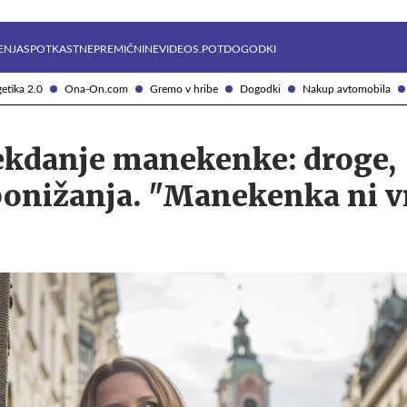
Želite prejemati e-novice?
Uživajmo pametno
ENJA
SPOTKAST
NEPREMIČNINE
VIDEOS.POT
DOGODKI
etika 2.0
Ona-On.com
Gremo v hribe
Dogodki
Nakup avtomobila
nekdanje manekenke: droge,
 ponižanja. "Manekenka ni 