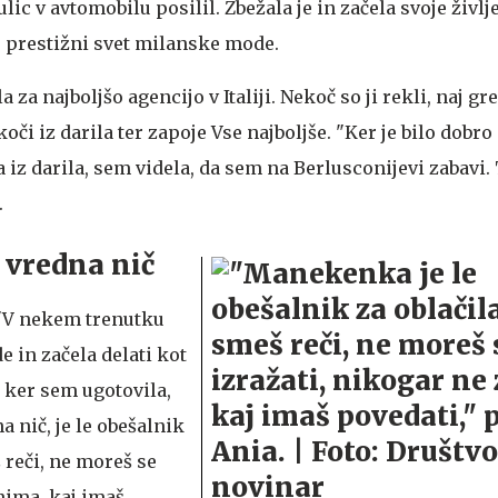
lic v avtomobilu posilil. Zbežala je in začela svoje življ
 prestižni svet milanske mode.
za najboljšo agencijo v Italiji. Nekoč so ji rekli, naj gr
oči iz darila ter zapoje Vse najboljše. "Ker je bilo dobro
 iz darila, sem videla, da sem na Berlusconijevi zabavi
.
vredna nič
. "V nekem trenutku
 in začela delati kot
, ker sem ugotovila,
 nič, je le obešalnik
š reči, ne moreš se
nima, kaj imaš