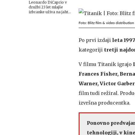
Leonardo DiCaprio v
družbi 23 let mlajše
izbranke uživa na jahti
v Španiji
Foto: Blitz film & video distribution
Po prvi izdaji
leta 199
kategoriji
tretji najdo
V filmu Titanik igrajo
Frances Fisher, Berna
Warner, Victor Garber
film tudi režiral. Prod
izvršna producentka.
Ponovno predvajanj
tehnologiji, v kin