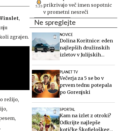
prikrivajo več imen sopotnic
5,23
v prometni nesreči
Winslet
,
Ne spreglejte
anju
NOVICE
koli zgrajen.
Dolina Koritnice: eden
najlepših družinskih
izletov v Julijskih
Alpah
PLANET TV
Večerja za 5 se bo v
prvem tednu potepala
po Gorenjski
o režijo,
ijo,
SPORTAL
Kam na izlet z otroki?
 pesem,
Odkrijte najlepše
.
kotičke Škofjeloškega