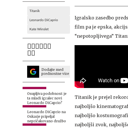
Titanik
Igralsko zasedbo preds
Leonardo DiCaprio
film pa je epska, akci
Kate Winslet
“nepotopljivega” Titani
Dodajte med
prednostne vire
Osupljiva podobnost: je
Titanik je prejel reko
ta mladi igralec novi
Leonardo DiCaprio?
najboljšo kinematograf
Leonardo DiCaprio na
najboljšo kostumografi
Oskarje pripeljal
nepričakovano družbo
najboljši zvok, najbolj