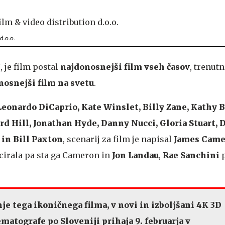
 d.o.o.
7
, je film postal
najdonosnejši film vseh časov
, trenutn
nosnejši film na svetu
.
Leonardo DiCaprio, Kate Winslet, Billy Zane, Kathy B
rd Hill, Jonathan Hyde, Danny Nucci, Gloria Stuart, 
 in Bill Paxton
, scenarij za film je napisal
James Cam
ucirala pa sta ga Cameron in
Jon Landau
,
Rae Sanchini
p
e tega ikoničnega filma, v novi in izboljšani 4K 3D
ematografe po Sloveniji prihaja 9. februarja v