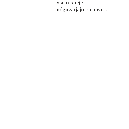
okrivili inženirske
vse resneje
napake
odgovarjajo na nove
navade kupcev