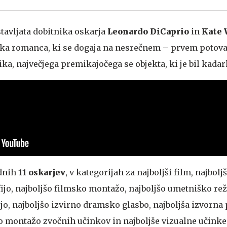
tavljata dobitnika oskarja
Leonardo DiCaprio
in
Kate 
jska romanca, ki se dogaja na nesrečnem – prvem potov
ka, največjega premikajočega se objekta, ki je bil kadar
rdnih
11 oskarjev
, v kategorijah za najboljši film, najboljš
ijo, najboljšo filmsko montažo, najboljšo umetniško rež
jo, najboljšo izvirno dramsko glasbo, najboljša izvorna
šo montažo zvočnih učinkov in najboljše vizualne učinke