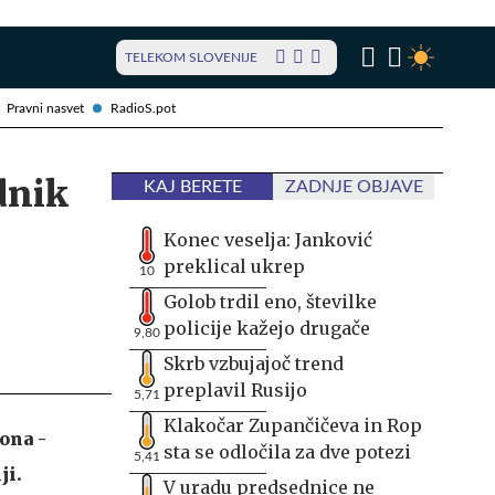
TELEKOM SLOVENIJE
Pravni nasvet
RadioS.pot
dnik
KAJ BERETE
ZADNJE OBJAVE
Konec veselja: Janković
preklical ukrep
10
Golob trdil eno, številke
policije kažejo drugače
9,80
Skrb vzbujajoč trend
preplavil Rusijo
5,71
Klakočar Zupančičeva in Rop
ona -
sta se odločila za dve potezi
5,41
ji.
V uradu predsednice ne