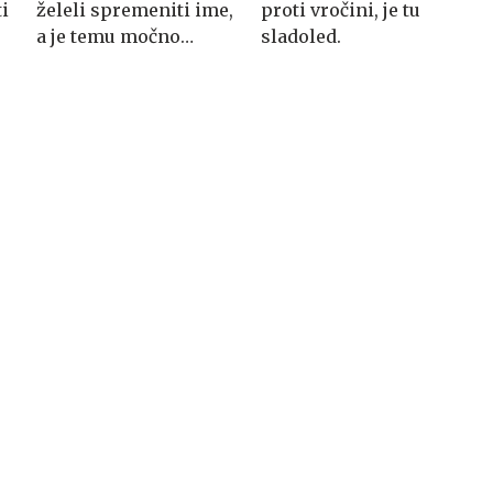
i
želeli spremeniti ime,
proti vročini, je tu
a je temu močno
sladoled.
nasprotoval njegov oče