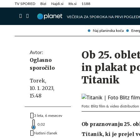
Info in obvestila
Tehnik
TV SPORED
Bizi
Najdi.si
Itis.si
1188
VEČERJA ZA 5
POROKA NA PRVI POGLED
Naj planinska koča
Energ
Ob 25. oble
Avtor:
Oglasno
in plakat 
sporočilo
Titanik
Torek,
10. 1. 2023,
15.48
Foto: Blitz film & video distribution
3 leta, 6 mesecev
Ob praznovanju 25. ob
0,02
Titanik, ki je prejel 
Natisni članek