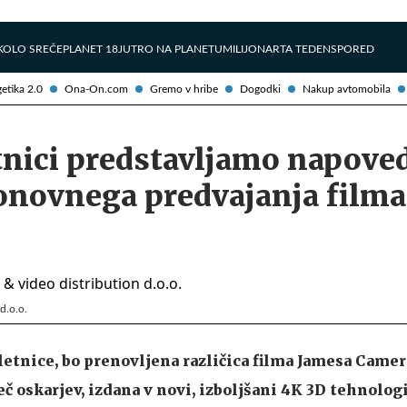
Želite prejemati e-novice?
Uživajmo pametno
KOLO SREČE
PLANET 18
JUTRO NA PLANETU
MILIJONAR
TA TEDEN
SPORED
etika 2.0
Ona-On.com
Gremo v hribe
Dogodki
Nakup avtomobila
tnici predstavljamo napove
ponovnega predvajanja filma
 d.o.o.
letnice, bo prenovljena različica filma Jamesa Camer
več oskarjev, izdana v novi, izboljšani 4K 3D tehnologi