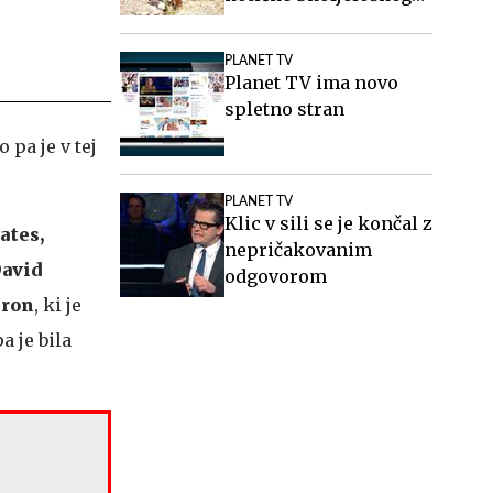
hribovja.
PLANET TV
Planet TV ima novo
spletno stran
o pa je v tej
PLANET TV
Klic v sili se je končal z
ates,
nepričakovanim
David
odgovorom
eron
, ki je
a je bila