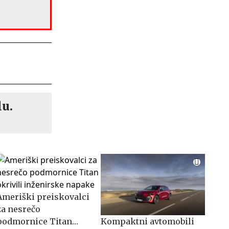
lu.
Ameriški preiskovalci
za nesrečo
podmornice Titan
Kompaktni avtomobili