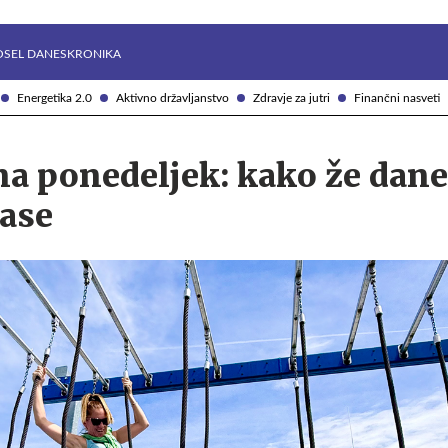
Želite prejemati e-novice?
Uživajmo pametno
OSEL DANES
KRONIKA
Energetika 2.0
Aktivno državljanstvo
Zdravje za jutri
Finančni nasveti
na ponedeljek: kako že dan
zase