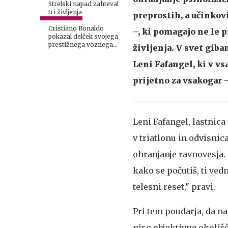
boste smeli v tujino
Strelski napad zahteval
tri življenja
preprostih, a učinkov
Cristiano Ronaldo
–, ki pomagajo ne le p
pokazal delček svojega
prestižnega voznega
življenja. V svet giba
parka
Leni Fafangel, ki v v
prijetno za vsakogar 
Leni Fafangel, lastnic
v triatlonu in odvisnic
ohranjanje ravnovesja. "
kako se počutiš, ti vedn
telesni reset," pravi.
Pri tem poudarja, da na
niso objektivne okoliš