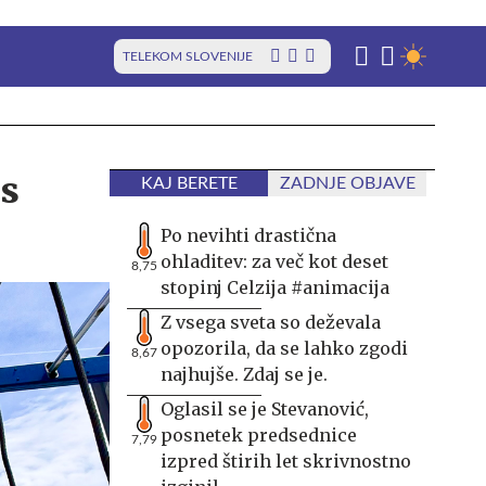
TELEKOM SLOVENIJE
es
KAJ BERETE
ZADNJE OBJAVE
Po nevihti drastična
ohladitev: za več kot deset
8,75
stopinj Celzija #animacija
Z vsega sveta so deževala
opozorila, da se lahko zgodi
8,67
najhujše. Zdaj se je.
Oglasil se je Stevanović,
posnetek predsednice
7,79
izpred štirih let skrivnostno