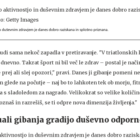
n duševnim zdravjem je danes dobro raziskana in splošno priznana.
tudi sama nekoč zapadla v pretiravanje. "V triatlonskih 
 dnevno. Takrat šport ni bil več le zdrav – postal je nači
 prej ali slej opozori," pravi. Danes ji gibanje pomeni 
 glede na počutje – naj bo to lahkoten tek ob morju, fit
a s sladoledom za nagrado. Velikokrat so velike količin
oznaš in razrešiš, se ti odpre nova dimenzija življenja."
uali gibanja gradijo duševno odporn
ktivnostjo in duševnim zdravjem je danes dobro razisk