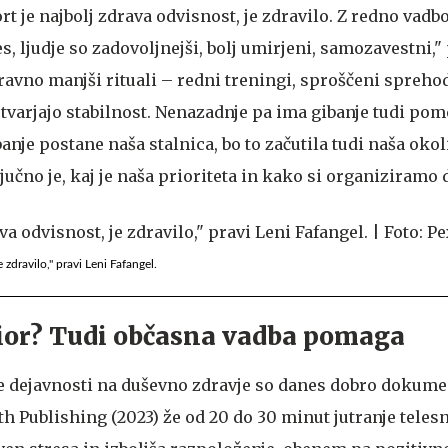
t je najbolj zdrava odvisnost, je zdravilo. Z redno vad
s, ljudje so zadovoljnejši, bolj umirjeni, samozavestni,"
ravno manjši rituali – redni treningi, sproščeni sprehod
ustvarjajo stabilnost. Nenazadnje pa ima gibanje tudi p
anje postane naša stalnica, bo to začutila tudi naša okol
jučno je, kaj je naša prioriteta in kako si organiziramo d
 zdravilo," pravi Leni Fafangel.
or? Tudi občasna vadba pomaga
ne dejavnosti na duševno zdravje so danes dobro dokume
h Publishing (2023) že od 20 do 30 minut jutranje teles