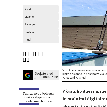
šport
gibanje
življenje
družina
ritual
V svet gibanja nas je s svojo lahkot
Dodajte med
lahko dostopno in prijetno za vsako
prednostne vire
Foto: Leni Fafangel
V času, ko dnevi mine
Tudi za nego bolnega
otroka veljajo nova
in stalnimi digitalnim
pravila: med bolniško
brez dovoljenja ne
ohranjanje psihofizič