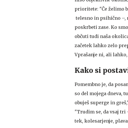
prioritete: "Če želimo b
telesno in psihično –,
poskrbeti zase. Ko smo
občuti tudi naša okolica
začetek lahko zelo pre
Vprašanje ni, ali lahko,
Kako si postavi
Pomembno je, da posame
so del mojega dneva, tu
obuješ superge in greš,
"Trudim se, da vsaj tr
tek, kolesarjenje, plava