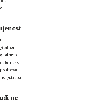
tome
ka
rujenost
o
igitalnem
igitalnem
indfulness.
 po dnevu,
ano potrebo
udi ne