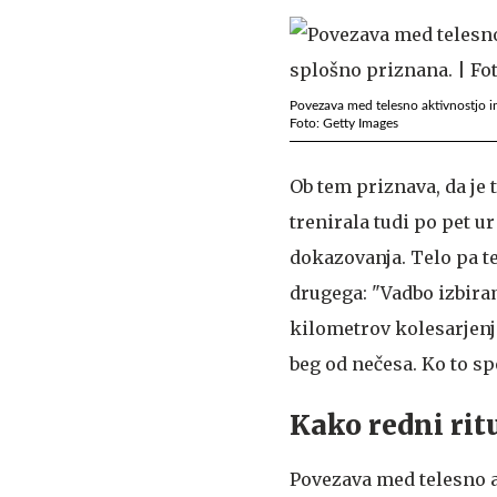
Povezava med telesno aktivnostjo i
Foto: Getty Images
Ob tem priznava, da je 
trenirala tudi po pet ur
dokazovanja. Telo pa te
drugega: "Vadbo izbiram
kilometrov kolesarjenj
beg od nečesa. Ko to sp
Kako redni rit
Povezava med telesno a