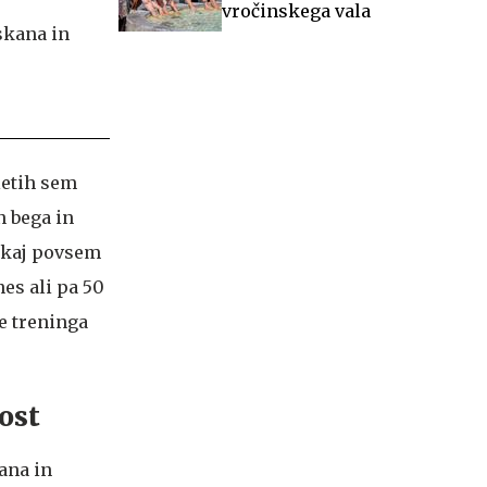
vročinskega vala
letih sem
n bega in
nekaj povsem
nes ali pa 50
e treninga
ost
ana in