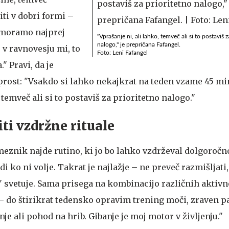
iti v dobri formi –
 moramo najprej
"Vprašanje ni, ali lahko, temveč ali si to postaviš z
nalogo," je prepričana Fafangel.
 v ravnovesju mi, to
Foto: Leni Fafangel
." Pravi, da je
prost: "Vsakdo si lahko nekajkrat na teden vzame 45 mi
 temveč ali si to postaviš za prioritetno nalogo."
ti vzdržne rituale
znik najde rutino, ki jo bo lahko vzdrževal dolgoročn
di ko ni volje. Takrat je najlažje – ne preveč razmišljati
" svetuje. Sama prisega na kombinacijo različnih aktivn
i – do štirikrat tedensko opravim trening moči, zraven 
nje ali pohod na hrib. Gibanje je moj motor v življenju."