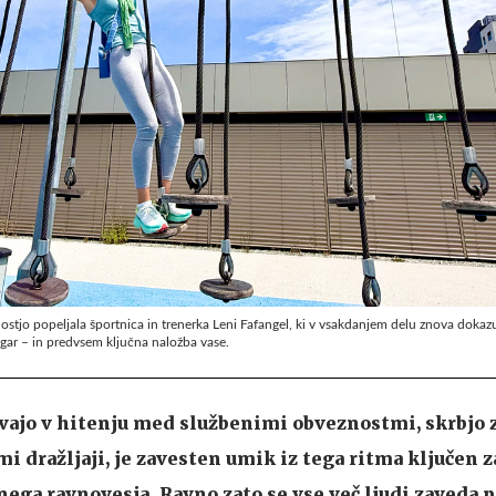
nostjo popeljala športnica in trenerka Leni Fafangel, ki v vsakdanjem delu znova dokazu
gar – in predvsem ključna naložba vase.
vajo v hitenju med službenimi obveznostmi, skrbjo 
i dražljaji, je zavesten umik iz tega ritma ključen z
nega ravnovesja. Ravno zato se vse več ljudi zaveda