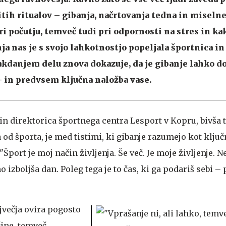
itih ritualov – gibanja, načrtovanja tedna in miseln
ri počutju, temveč tudi pri odpornosti na stres in ka
nja nas je s svojo lahkotnostjo popeljala športnica i
sakdanjem delu znova dokazuje, da je gibanje lahko d
– in predvsem ključna naložba vase.
a in direktorica športnega centra Lesport v Kopru, bivš
a od športa, je med tistimi, ki gibanje razumejo kot klju
Šport je moj način življenja. Še več. Je moje življenje. Ne
o izboljša dan. Poleg tega je to čas, ki ga podariš sebi – 
jvečja ovira pogosto
čine, temveč