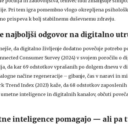
 le počutja in zadovoljstva, temveč tudi zmanjšuje simp
ije. Pri tem igra pomembno vlogo okrepljena psihološ
no prispeva k bolj stabilnemu duševnemu zdravju.
je najboljši odgovor na digitalno ut
nejše, da digitalno življenje dodatno povečuje potrebo p
onnected Consumer Survey (2024) v svojem poročilu o d
ja, da kar 69 odstotkov vprašanih po dolgem dnevu v d
alogne načine regeneracije – gibanje, čas v naravi in m
 Trend Index (2023) kaže, da 68 odstotkov zaposlenih
umetne inteligence in digitalnih kanalov, občuti poveč
ne inteligence pomagajo — ali pa t