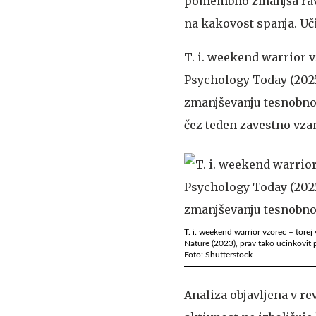
pomembno zmanjša raven
na kakovost spanja. Uči
T. i. weekend warrior 
Psychology Today (2025)
zmanjševanju tesnobnos
čez teden zavestno vzam
T. i. weekend warrior vzorec – tore
Nature (2023), prav tako učinkovit 
Foto: Shutterstock
Analiza objavljena v re