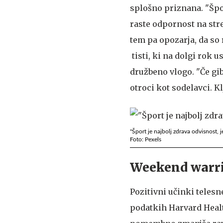
splošno priznana. "Špor
raste odpornost na stre
tem pa opozarja, da so 
tisti, ki na dolgi rok 
družbeno vlogo. "Če gib
otroci kot sodelavci. Kl
"Šport je najbolj zdrava odvisnost, je
Foto: Pexels
Weekend warri
Pozitivni učinki teles
podatkih Harvard Healt