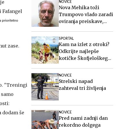
NOVICE
Nova Mehika toži
Trumpovo vlado zaradi
oviranja preiskave,
a prioritetno
povezane z
Epsteinovim rančem
SPORTAL
Kam na izlet z otroki?
nut zase.
Odkrijte najlepše
kotičke Škofjeloškega
hribovja.
NOVICE
Strelski napad
o. "Treningi
zahteval tri življenja
, samo
osti:
pa dodam še
NOVICE
Pred nami zadnji dan
rekordno dolgega