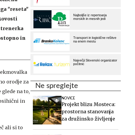
ega "reseta"
kovosti
n trenerka
ostopno in
a tekmovalka
čno orodje za
Ne spreglejte
 glede na to,
NOVICE
psihični in
Projekt blizu Mosteca:
prostorna stanovanja
za družinsko življenje