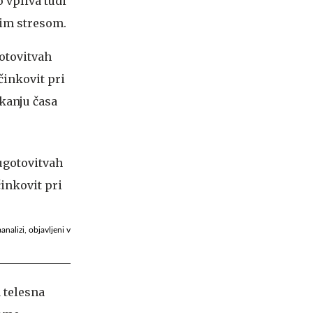
 vpliva tudi
nim stresom.
gotovitvah
činkovit pri
kanju časa
nalizi, objavljeni v
a telesna