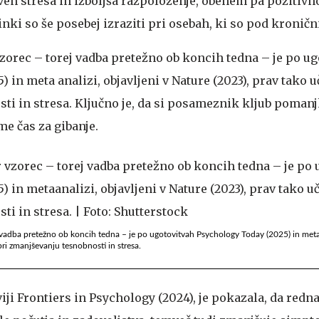
 stresa in izboljša razpoloženje, obenem pa pozitivno
nki so še posebej izraziti pri osebah, ki so pod kronič
vzorec – torej vadba pretežno ob koncih tedna – je po u
 in meta analizi, objavljeni v Nature (2023), prav tako u
ti in stresa. Ključno je, da si posameznik kljub pomanj
e čas za gibanje.
j vadba pretežno ob koncih tedna – je po ugotovitvah Psychology Today (2025) in metaa
pri zmanjševanju tesnobnosti in stresa.
viji Frontiers in Psychology (2024), je pokazala, da redn