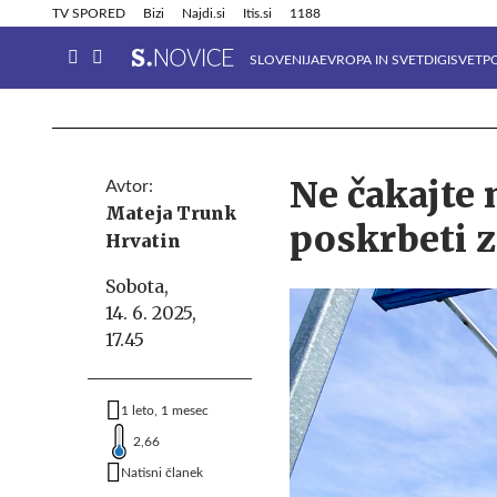
Info in obvestila
Tehnik
TV SPORED
Bizi
Najdi.si
Itis.si
1188
SLOVENIJA
EVROPA IN SVET
DIGISVET
P
Ne čakajte 
Avtor:
Mateja Trunk
poskrbeti 
Hrvatin
Sobota,
14. 6. 2025,
17.45
1 leto, 1 mesec
2,66
Natisni članek