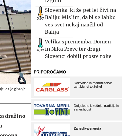
izginil
Slovenka, ki že pet let živi na
Baliju: Mislim, da bi se lahko
5,97
ves svet nekaj naučil od
Balija
Velika sprememba: Domen
in Nika Prevc ter drugi
4,09
Slovenci dobili proste roke
je, da je gibanje
za družino
a
 pomena