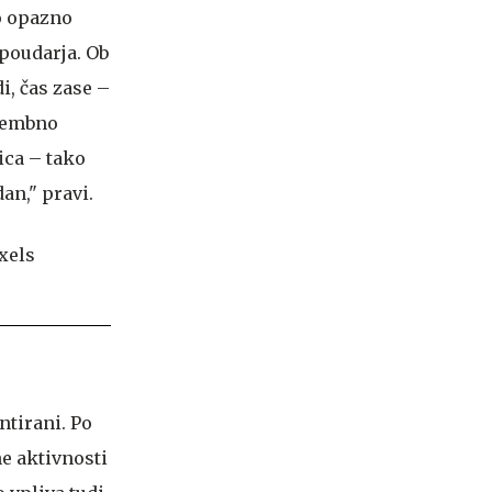
bo opazno
 poudarja. Ob
i, čas zase –
omembno
ica – tako
an," pravi.
ntirani. Po
ne aktivnosti