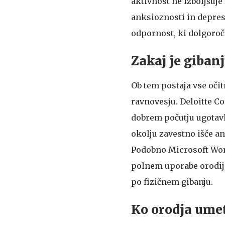
aktivnost ne izboljšuje
anksioznosti in depres
odpornost, ki dolgoroč
Zakaj je giban
Ob tem postaja vse očit
ravnovesju. Deloitte C
dobrem počutju ugotavl
okolju zavestno išče an
Podobno Microsoft Work
polnem uporabe orodij 
po fizičnem gibanju.
Ko orodja umet