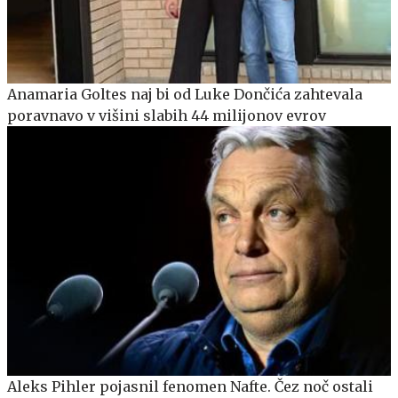
Anamaria Goltes naj bi od Luke Dončića zahtevala
poravnavo v višini slabih 44 milijonov evrov
Aleks Pihler pojasnil fenomen Nafte. Čez noč ostali