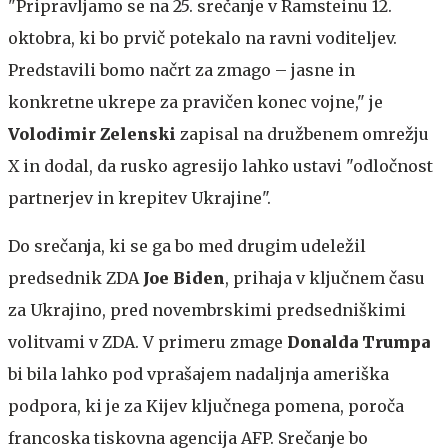
"Pripravljamo se na 25. srečanje v Ramsteinu 12.
oktobra, ki bo prvič potekalo na ravni voditeljev.
Predstavili bomo načrt za zmago – jasne in
konkretne ukrepe za pravičen konec vojne," je
Volodimir Zelenski
zapisal na družbenem omrežju
X in dodal, da rusko agresijo lahko ustavi "odločnost
partnerjev in krepitev Ukrajine".
Do srečanja, ki se ga bo med drugim udeležil
predsednik ZDA
Joe Biden
, prihaja v ključnem času
za Ukrajino, pred novembrskimi predsedniškimi
volitvami v ZDA. V primeru zmage
Donalda Trumpa
bi bila lahko pod vprašajem nadaljnja ameriška
podpora, ki je za Kijev ključnega pomena, poroča
francoska tiskovna agencija AFP. Srečanje bo