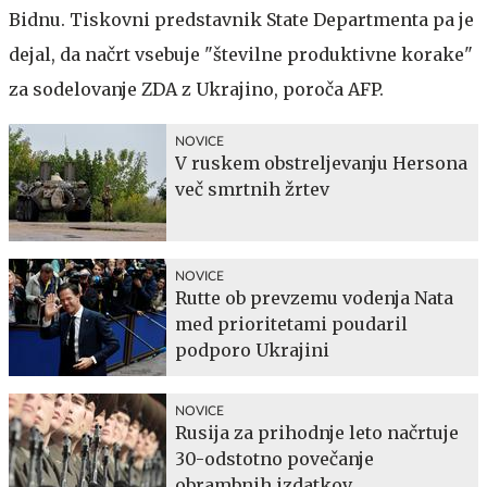
Bidnu. Tiskovni predstavnik State Departmenta pa je
dejal, da načrt vsebuje "številne produktivne korake"
za sodelovanje ZDA z Ukrajino, poroča AFP.
NOVICE
V ruskem obstreljevanju Hersona
več smrtnih žrtev
NOVICE
Rutte ob prevzemu vodenja Nata
med prioritetami poudaril
podporo Ukrajini
NOVICE
Rusija za prihodnje leto načrtuje
30-odstotno povečanje
obrambnih izdatkov