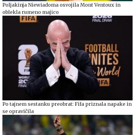
Poljakinja Niewiadoma osvojila Mont Ventoux in
oblekla rumeno majico
Po tajnem sestanku preobrat: Fifa priznala napake in
se opravičila