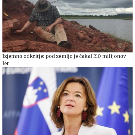
Izjemno odkritje: pod zemljo je čakal 210 milijonov
let