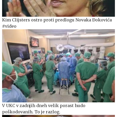
Kim Clijsters ostro proti predlogu Novaka Đokovića
#video
V UKC v zadnjih dneh velik porast hudo
poškodovanih. To je razlog.