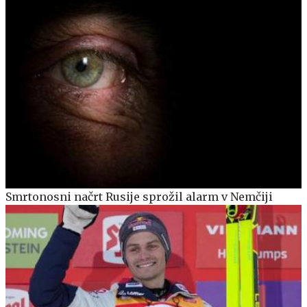
Smrtonosni načrt Rusije sprožil alarm v Nemčiji