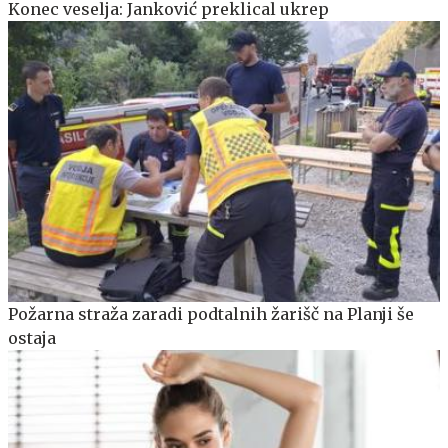
Konec veselja: Janković preklical ukrep
Požarna straža zaradi podtalnih žarišč na Planji še
ostaja