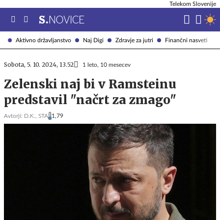
Telekom Slovenije
Aktivno državljanstvo
Naj Digi
Zdravje za jutri
Finančni nasveti
Sobota, 5. 10. 2024, 13.52
1 leto, 10 mesecev
Zelenski naj bi v Ramsteinu
predstavil "načrt za zmago"
Avtorji:
D.K.,
STA
1,79