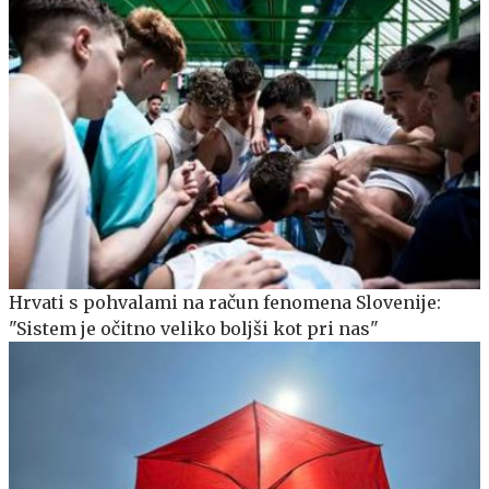
Hrvati s pohvalami na račun fenomena Slovenije:
"Sistem je očitno veliko boljši kot pri nas"