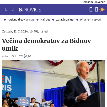
Telekom Slovenije
Aktivno državljanstvo
Naj Digi
Zdravje za jutri
Finančni nasveti
Četrtek, 11. 7. 2024, 16.49
2 leti
Večina demokratov za Bidnov
umik
Avtorji:
G. L.,
STA
0,10