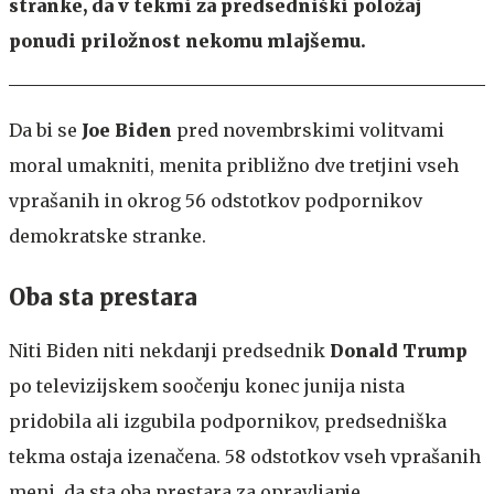
stranke, da v tekmi za predsedniški položaj
ponudi priložnost nekomu mlajšemu.
Da bi se
Joe Biden
pred novembrskimi volitvami
moral umakniti, menita približno dve tretjini vseh
vprašanih in okrog 56 odstotkov podpornikov
demokratske stranke.
Oba sta prestara
Niti Biden niti nekdanji predsednik
Donald Trump
po televizijskem soočenju konec junija nista
pridobila ali izgubila podpornikov, predsedniška
tekma ostaja izenačena. 58 odstotkov vseh vprašanih
meni, da sta oba prestara za opravljanje