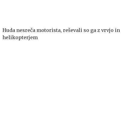
Huda nesreča motorista, reševali so ga z vrvjo in
helikopterjem
Ana Marija Mihelič o injekcijah za hujšanje: To, da jih