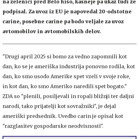
na zelenici pred Belo hišo, kasneje pa ukaz tudi že
podpisal. Za uvoz iz EU je napovedal 20-odstotne
carine, posebne carine pa bodo veljale za uvoz
avtomobilov in avtomobilskih delov.
"Drugi april 2025 si bomo za vedno zapomnili kot
dan, ko se je ameriška industrija ponovno rodila, kot
dan, ko smo usodo Amerike spet vzeli v svoje roke,
in kot dan, ko smo Ameriko naredili spet bogato."
ZDA so "plenili, posiljevali in ropali bližnji ter daljni
narodi, tako prijatelji kot sovražniki", je dejal
ameriški predsednik. Uvedbo carin je opisal kot
"razglasitev gospodarske neodvisnosti".