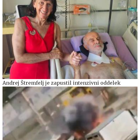
Andrej Štremfelj je zapustil intenzivni oddelek