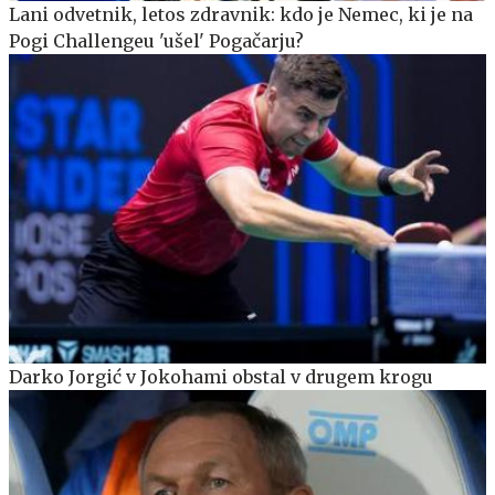
Lani odvetnik, letos zdravnik: kdo je Nemec, ki je na
Pogi Challengeu 'ušel' Pogačarju?
Darko Jorgić v Jokohami obstal v drugem krogu