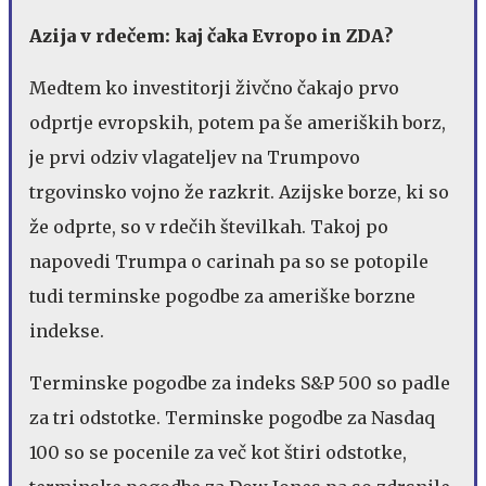
Azija v rdečem: kaj čaka Evropo in ZDA?
Medtem ko investitorji živčno čakajo prvo
odprtje evropskih, potem pa še ameriških borz,
je prvi odziv vlagateljev na Trumpovo
trgovinsko vojno že razkrit. Azijske borze, ki so
že odprte, so v rdečih številkah. Takoj po
napovedi Trumpa o carinah pa so se potopile
tudi terminske pogodbe za ameriške borzne
indekse.
Terminske pogodbe za indeks S&P 500 so padle
za tri odstotke. Terminske pogodbe za Nasdaq
100 so se pocenile za več kot štiri odstotke,