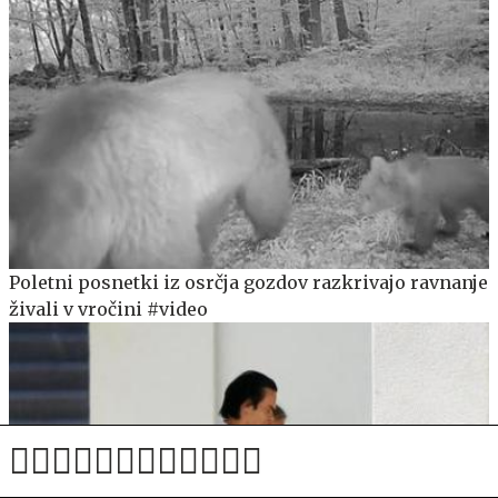
Poletni posnetki iz osrčja gozdov razkrivajo ravnanje
živali v vročini #video