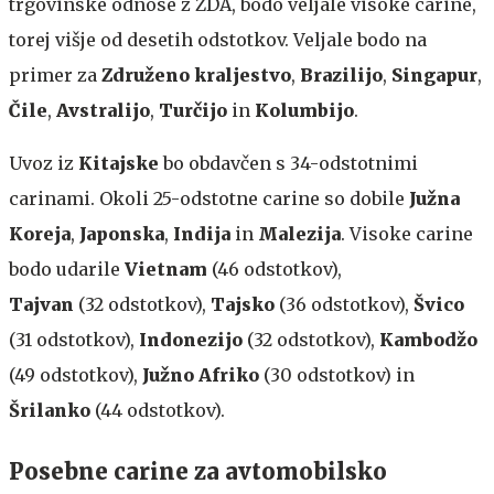
trgovinske odnose z ZDA, bodo veljale visoke carine,
torej višje od desetih odstotkov. Veljale bodo na
primer za
Združeno kraljestvo
,
Brazilijo
,
Singapur
,
Čile
,
Avstralijo
,
Turčijo
in
Kolumbijo
.
Uvoz iz
Kitajske
bo obdavčen s 34-odstotnimi
carinami. Okoli 25-odstotne carine so dobile
Južna
Koreja
,
Japonska
,
Indija
in
Malezija
. Visoke carine
bodo udarile
Vietnam
(46 odstotkov),
Tajvan
(32 odstotkov),
Tajsko
(36 odstotkov),
Švico
(31 odstotkov),
Indonezijo
(32 odstotkov),
Kambodžo
(49 odstotkov),
Južno Afriko
(30 odstotkov) in
Šrilanko
(44 odstotkov).
Posebne carine za avtomobilsko