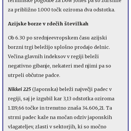
terminske pogodbe za Dow Jones pa so zdrsnile
za približno 1.000 točk oziroma dva odstotka.
Azijske borze v rdečih številkah
Ob 6.30 po srednjeevropskem času azijski
borzni trgi beležijo splošno prodajo delnic.
Večina glavnih indeksov v regiji beleži
negativno gibanje, nekateri med njimi pa so
utrpeli občutne padce.
Nikkei 225
(Japonska) beleži največji padec v
regiji, saj je izgubil kar 3,13 odstotka oziroma
1.119,66 točke in trenutno znaša 34.606,21. Ta
strmi padec kaže na močan odziv japonskih
vlagateljev, zlasti v sektorjih, ki so močno