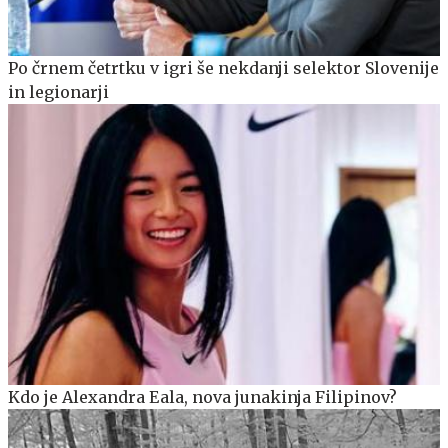
Po črnem četrtku v igri še nekdanji selektor Slovenije
in legionarji
Kdo je Alexandra Eala, nova junakinja Filipinov?