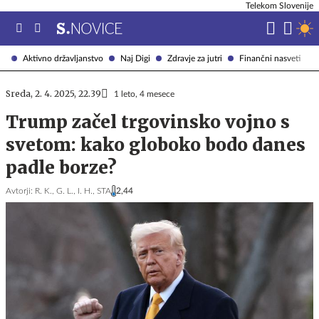
Telekom Slovenije
Aktivno državljanstvo
Naj Digi
Zdravje za jutri
Finančni nasveti
Sreda, 2. 4. 2025, 22.39
1 leto, 4 mesece
Trump začel trgovinsko vojno s
svetom: kako globoko bodo danes
padle borze?
Avtorji:
R. K.,
G. L.,
I. H.,
STA
2,44