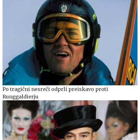
Po tragični nesreči odprli preiskavo proti
Runggaldierju