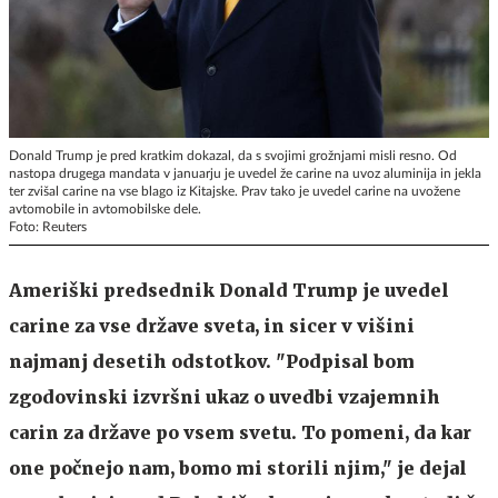
Donald Trump je pred kratkim dokazal, da s svojimi grožnjami misli resno. Od
nastopa drugega mandata v januarju je uvedel že carine na uvoz aluminija in jekla
ter zvišal carine na vse blago iz Kitajske. Prav tako je uvedel carine na uvožene
avtomobile in avtomobilske dele.
Foto: Reuters
Ameriški predsednik Donald Trump je uvedel
carine za vse države sveta, in sicer v višini
najmanj desetih odstotkov. "Podpisal bom
zgodovinski izvršni ukaz o uvedbi vzajemnih
carin za države po vsem svetu. To pomeni, da kar
one počnejo nam, bomo mi storili njim," je dejal