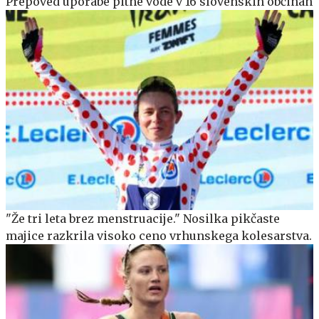
Prepoved uporabe pitne vode v 16 slovenskih občinah
"Že tri leta brez menstruacije." Nosilka pikčaste
majice razkrila visoko ceno vrhunskega kolesarstva.