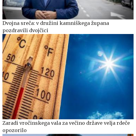
Dvojna sreča: v družini kamniškega župana
pozdravili dvojčici
Zaradi vročinskega vala za večino države velja rdeče
opozorilo