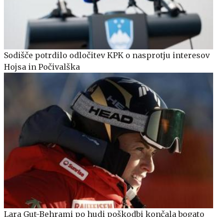
Sodišče potrdilo odločitev KPK o nasprotju interesov
Hojsa in Počivalška
Lara Gut-Behrami po hudi poškodbi končala bogato