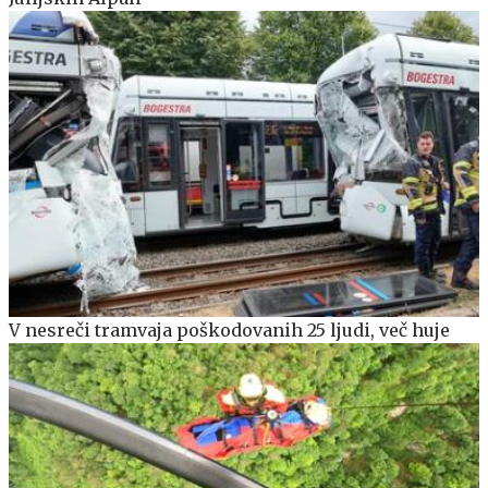
V nesreči tramvaja poškodovanih 25 ljudi, več huje