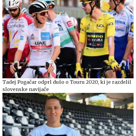
Tadej Pogačar odprl dušo o Touru 2020, ki je razdelil
slovenske navijače