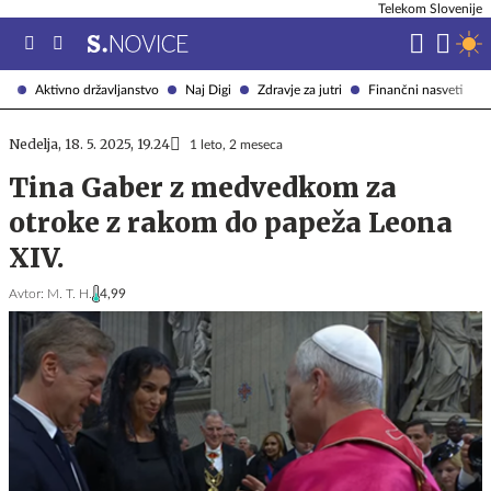
Telekom Slovenije
Aktivno državljanstvo
Naj Digi
Zdravje za jutri
Finančni nasveti
Nedelja, 18. 5. 2025, 19.24
1 leto, 2 meseca
Tina Gaber z medvedkom za
otroke z rakom do papeža Leona
XIV.
Avtor:
M. T. H.
4,99