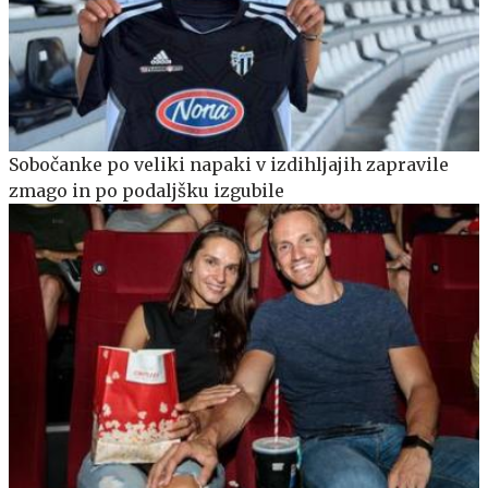
Sobočanke po veliki napaki v izdihljajih zapravile
zmago in po podaljšku izgubile