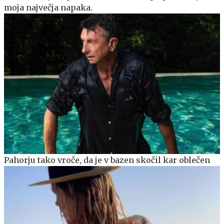
moja največja napaka.
Pahorju tako vroče, da je v bazen skočil kar oblečen