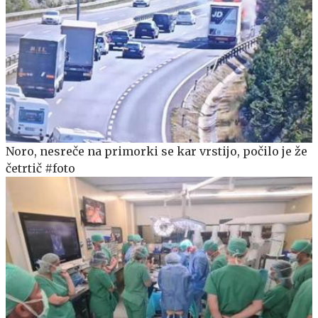
Noro, nesreče na primorki se kar vrstijo, počilo je že
četrtič #foto