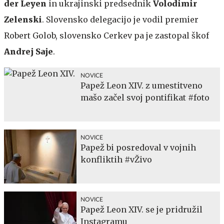
der Leyen
in ukrajinski predsednik
Volodimir
Zelenski
. Slovensko delegacijo je vodil premier
Robert Golob, slovensko Cerkev pa je zastopal škof
Andrej Saje
.
NOVICE
Papež Leon XIV. z umestitveno
mašo začel svoj pontifikat #foto
NOVICE
Papež bi posredoval v vojnih
konfliktih #vŽivo
NOVICE
Papež Leon XIV. se je pridružil
Instagramu