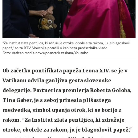
"Za Institut zlata pentljica, ki združuje otroke, obolele za rakom, ju je blagoslovil
papež," so za RTV Slovenija potrdili v kabinetu predsednika vlade.
Foto: Vatican media news/posnetek zaslona/Youtube
Ob začetku pontifikata papeža Leona XIV. se je v
Vatikanu odvila ganljiva gesta slovenske
delegacije. Partnerica premierja Roberta Goloba,
Tina Gaber, je s seboj prinesla plišastega
medvedka, simbol upanja otrok, ki se borijo z
rakom. "Za Institut zlata pentljica, ki združuje
otroke, obolele za rakom, ju je blagoslovil papež,"