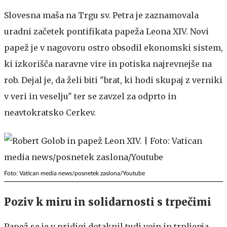
Slovesna maša na Trgu sv. Petra je zaznamovala
uradni začetek pontifikata papeža Leona XIV. Novi
papež je v nagovoru ostro obsodil ekonomski sistem,
ki izkorišča naravne vire in potiska najrevnejše na
rob. Dejal je, da želi biti "brat, ki hodi skupaj z verniki
v veri in veselju" ter se zavzel za odprto in
neavtokratsko Cerkev.
Foto: Vatican media news/posnetek zaslona/Youtube
Poziv k miru in solidarnosti s trpečimi
Papež se je v pridigi dotaknil tudi vojn in trpljenja.