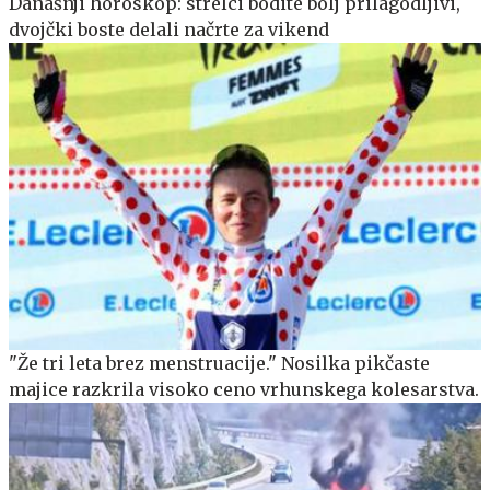
Današnji horoskop: strelci bodite bolj prilagodljivi,
dvojčki boste delali načrte za vikend
"Že tri leta brez menstruacije." Nosilka pikčaste
majice razkrila visoko ceno vrhunskega kolesarstva.