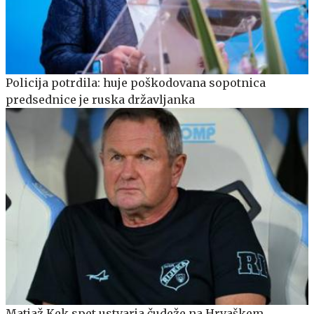
Policija potrdila: huje poškodovana sopotnica
predsednice je ruska državljanka
Matjaž Kek spet ustvarja čudeže na Hrvaškem