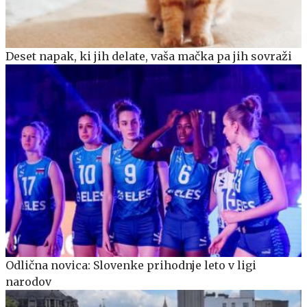
Deset napak, ki jih delate, vaša mačka pa jih sovraži
Odlična novica: Slovenke prihodnje leto v ligi
narodov