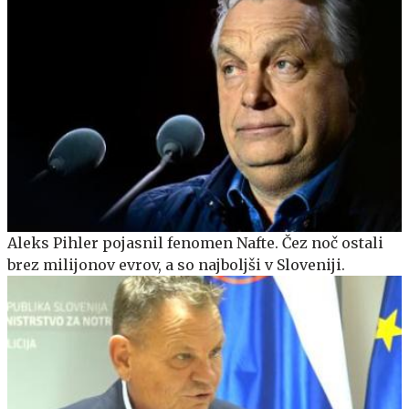
Aleks Pihler pojasnil fenomen Nafte. Čez noč ostali
brez milijonov evrov, a so najboljši v Sloveniji.