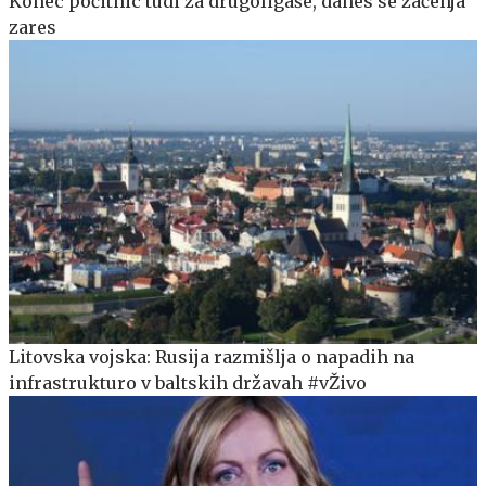
Konec počitnic tudi za drugoligaše, danes se začenja
zares
Litovska vojska: Rusija razmišlja o napadih na
infrastrukturo v baltskih državah #vŽivo