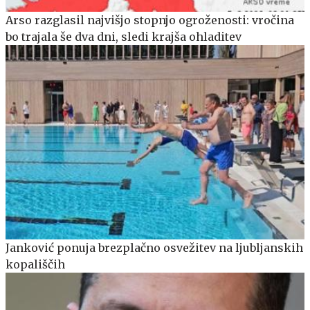
Arso razglasil najvišjo stopnjo ogroženosti: vročina
bo trajala še dva dni, sledi krajša ohladitev
Janković ponuja brezplačno osvežitev na ljubljanskih
kopališčih