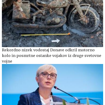
Rekordno nizek vodostaj Donave odkril motorno
kolo in posmrtne ostanke vojakov iz druge svetovne
vojne