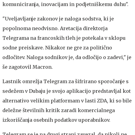
komuniciranja, inovacijam in podjetniškemu duhu".
"Uveljavljanje zakonov je naloga sodstva, ki je
popolnoma neodvisno. Aretacija direktorja
Telegrama na francoskih tleh je potekala v sklopu
sodne preiskave. Nikakor ne gre za politično
odločitev. Naloga sodnikov je, da odločijo o zadevi," je
še zagotovil Macron.
Lastnik omrežja Telegram za šifrirano sporočanje s
sedežem v Dubaju je svojo aplikacijo predstavljal kot
alternativo velikim platformam v lasti ZDA, ki so bile
deležne številnih kritik zaradi komercialnega
izkoriščanja osebnih podatkov uporabnikov.
Telegram se je na drugi strani zavezal, da nikoli ne