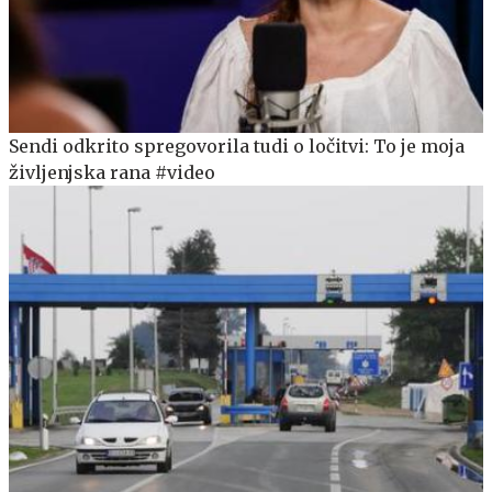
Sendi odkrito spregovorila tudi o ločitvi: To je moja
življenjska rana #video