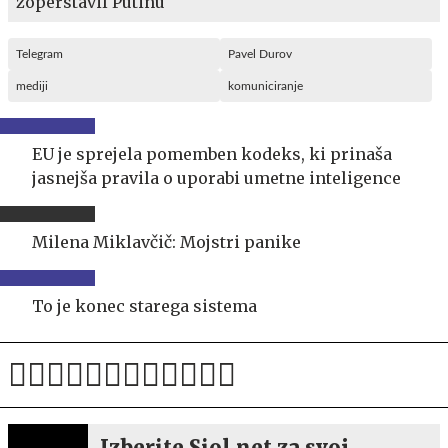
zoperstavil Putinu
Telegram
Pavel Durov
mediji
komuniciranje
EU je sprejela pomemben kodeks, ki prinaša
jasnejša pravila o uporabi umetne inteligence
Milena Miklavčič: Mojstri panike
To je konec starega sistema
Izberite Siol.net za svoj