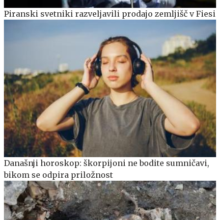
Piranski svetniki razveljavili prodajo zemljišč v Fiesi
Današnji horoskop: škorpijoni ne bodite sumničavi,
bikom se odpira priložnost