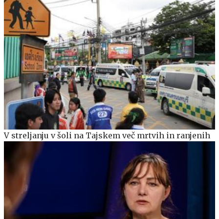
V streljanju v šoli na Tajskem več mrtvih in ranjenih