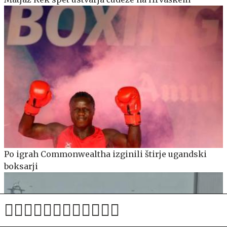
Po igrah Commonwealtha izginili štirje ugandski
boksarji