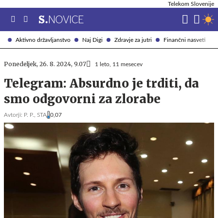
Telekom Slovenije
Aktivno državljanstvo
Naj Digi
Zdravje za jutri
Finančni nasveti
Ponedeljek, 26. 8. 2024, 9.07
1 leto, 11 mesecev
Telegram: Absurdno je trditi, da
smo odgovorni za zlorabe
Avtorji:
P. P.,
STA
0,07