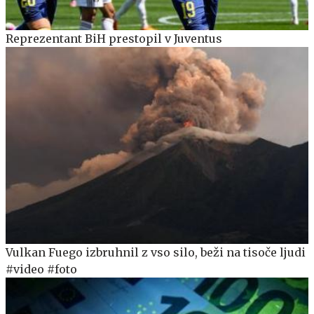
Reprezentant BiH prestopil v Juventus
Vulkan Fuego izbruhnil z vso silo, beži na tisoče ljudi
#video #foto