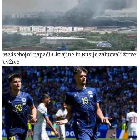
Medsebojni napadi Ukrajine in Rusije zahtevali žrtve
#vŽivo