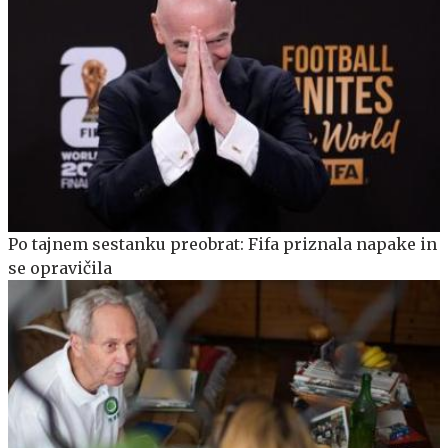
Po tajnem sestanku preobrat: Fifa priznala napake in
se opravičila