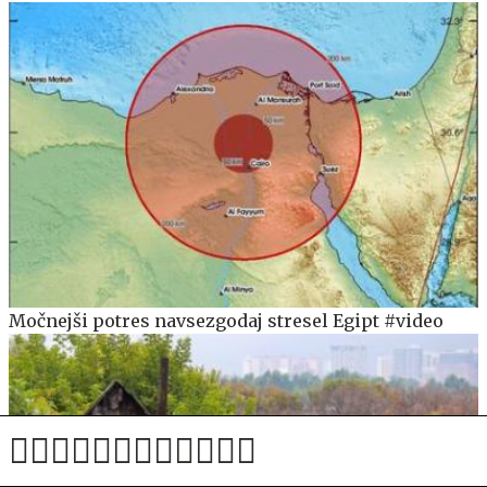
Močnejši potres navsezgodaj stresel Egipt #video