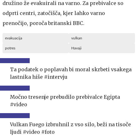
družino že evakuirali na varno. Za prebivalce so
odprti centri, zatočišča, kjer lahko varno
prenočijo, poroča britanski BBC.
evakuacija
vulkan
potres
Havaji
Ta podatek o poplavah bi moral skrbeti vsakega
lastnika hiše #intervju
Močno tresenje prebudilo prebivalce Egipta
#video
Vulkan Fuego izbruhnil z vso silo, beži na tisoče
ljudi #video #foto