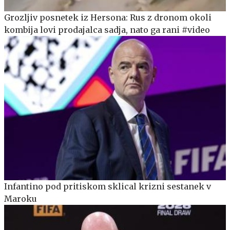
Grozljiv posnetek iz Hersona: Rus z dronom okoli
kombija lovi prodajalca sadja, nato ga rani #video
Infantino pod pritiskom sklical krizni sestanek v
Maroku