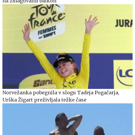
na zmagovalni balkon
Norvežanka pobegnila v slogu Tadeja Pogačarja,
Urška Žigart preživljala težke čase