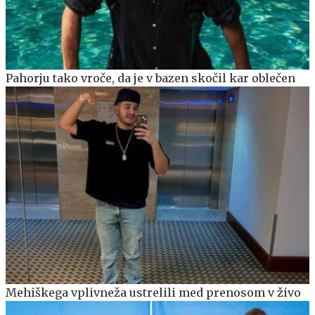
Pahorju tako vroče, da je v bazen skočil kar oblečen
Mehiškega vplivneža ustrelili med prenosom v živo