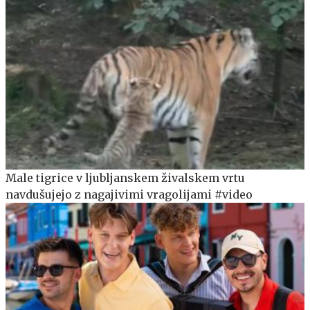
Male tigrice v ljubljanskem živalskem vrtu
navdušujejo z nagajivimi vragolijami #video