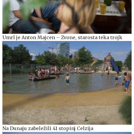
Umrl je Anton Majcen – Zvone, starosta teka trojk
Na Dunaju zabeležili 41 stopinj Celzija