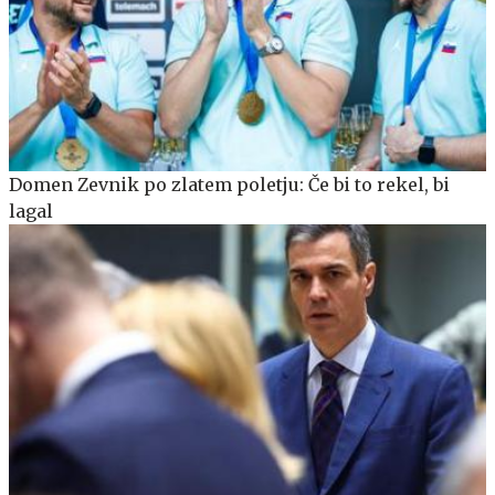
Domen Zevnik po zlatem poletju: Če bi to rekel, bi
lagal