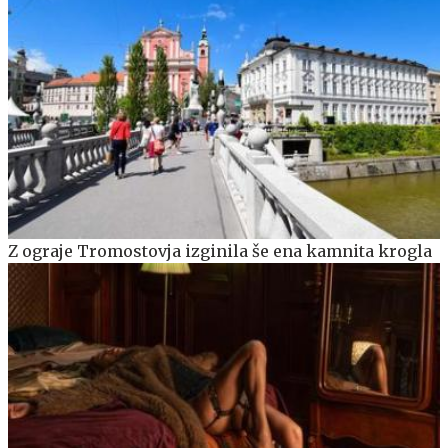
Z ograje Tromostovja izginila še ena kamnita krogla