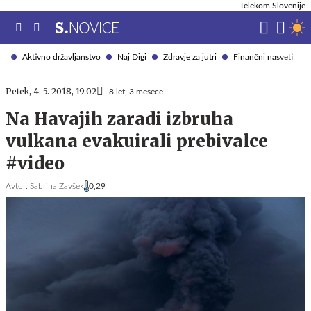
Telekom Slovenije
Aktivno državljanstvo
Naj Digi
Zdravje za jutri
Finančni nasveti
Petek, 4. 5. 2018, 19.02
8 let, 3 mesece
Na Havajih zaradi izbruha
vulkana evakuirali prebivalce
#video
Avtor:
Sabrina Zavšek
0,29