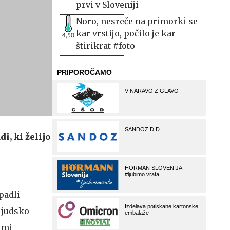
prvi v Sloveniji
Noro, nesreče na primorki se
kar vrstijo, počilo je kar
4,50
štirikrat #foto
i, ki želijo
padli
 ljudsko
nimi