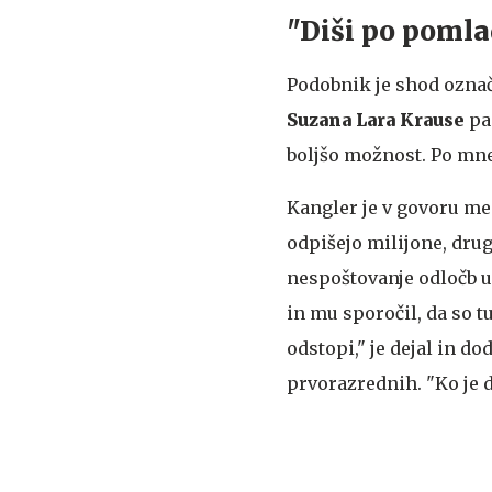
"Diši po pomla
Podobnik je shod označ
Suzana Lara Krause
pa 
boljšo možnost. Po mnen
Kangler je v govoru m
odpišejo milijone, drug
nespoštovanje odločb u
in mu sporočil, da so tu
odstopi," je dejal in do
prvorazrednih. "Ko je do