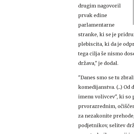
drugim nagovoril
prvak edine
parlamentarne
stranke, ki se je pridr
plebiscita, ki da je od
tega cilja še nismo dos
država," je dodal.
"Danes smo se tu zbrali
komedijanstva. (...) Od 
imenu volivcev", ki so
prvorazrednim, očiščen
za nezakonite prehode,
podjetnikov, selitev drž