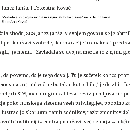
"Zavladala so dvojna merila in z njimi globoka država," meni Janez Janša.
Foto: Ana Kovač
užila shodu, SDS Janez Janša. V svojem govoru se je obrnil
prl pot k državi svobode, demokracije in enakosti pred 
egli," je menil. "Zavladala so dvojna merila in z njimi g
, da povemo, da je tega dovolj. Tu je začetek konca pro
danes naprej nič več ne bo tako, kot je bilo," je dejal in "
 podprli SDS, med drugim zahteval revizijo odpisanih po
je pokojninskega sistema vseh privilegijev, popolno z
 lustracijo skorumpiranih sodnikov, razbremenitev del
avnih institucij iz centra po državi, več denarja za obči