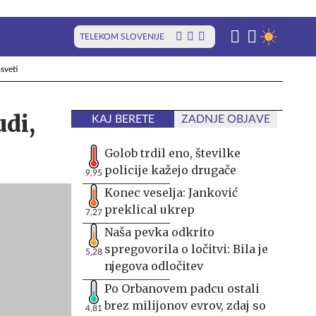
TELEKOM SLOVENIJE
sveti
di,
KAJ BERETE
ZADNJE OBJAVE
Golob trdil eno, številke
policije kažejo drugače
9,95
Konec veselja: Janković
preklical ukrep
7,27
Naša pevka odkrito
spregovorila o ločitvi: Bila je
5,28
njegova odločitev
Po Orbanovem padcu ostali
brez milijonov evrov, zdaj so
4,81