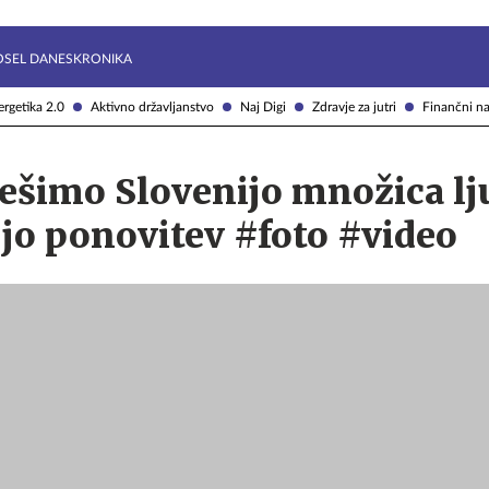
Želite prejemati e-novice?
Uživajmo pametno
OSEL DANES
KRONIKA
rgetika 2.0
Aktivno državljanstvo
Naj Digi
Zdravje za jutri
Finančni na
ešimo Slovenijo množica lju
jo ponovitev #foto #video