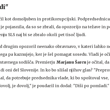
di"
il kot domoljuben in protikorupcijski. Podpredsednica
je pojasnila, da so se zbrali, da opozorijo na težave in 
ju SLS naj bi se zbralo okoli pet tisoč ljudi.
ed drugim opozoril neenako obravnavo, v kateri lahko
ega pa kaznujejo, ker je šel pomagat sosedu. Vladi je oči
stavnega sodišča. Premierju
Marjanu Šarcu
je očital, da 
di oni del Slovenije. In ko bo slišal njihov glas? "Prepro
dal, da potrebuje predsednika vlade, ki bo spoštoval vse, 
volj, je dovolj," je poudaril in dodal: "Diši po pomladi."