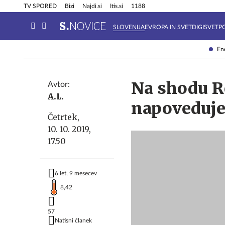
Info in obvestila
Tehnik
TV SPORED
Bizi
Najdi.si
Itis.si
1188
SLOVENIJA
EVROPA IN SVET
DIGISVET
P
Ene
Na shodu R
Avtor:
A.L.
napoveduje
Četrtek,
10. 10. 2019,
17.50
6 let, 9 mesecev
8,42
57
Natisni članek