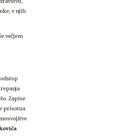
dravstvu,
ke, v njih
 še večjem
 odstop
krepanja
elo. Zapise
je prisotna
amosvojitve
kovića
.