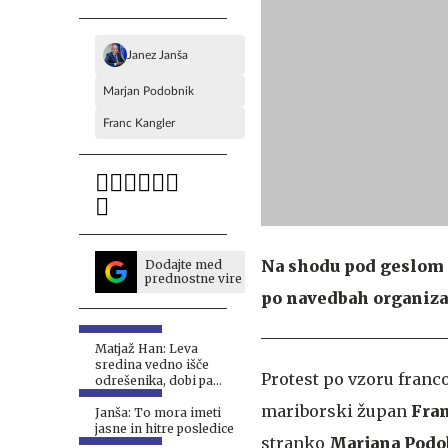
Janez Janša
Marjan Podobnik
Franc Kangler
Na shodu pod geslom R
Dodajte med
prednostne vire
po navedbah organiza
Matjaž Han: Leva
sredina vedno išče
Protest po vzoru franc
odrešenika, dobi pa
Janševo vlado #video
mariborski župan
Fra
Janša: To mora imeti
jasne in hitre posledice
stranko
Marjana Podo