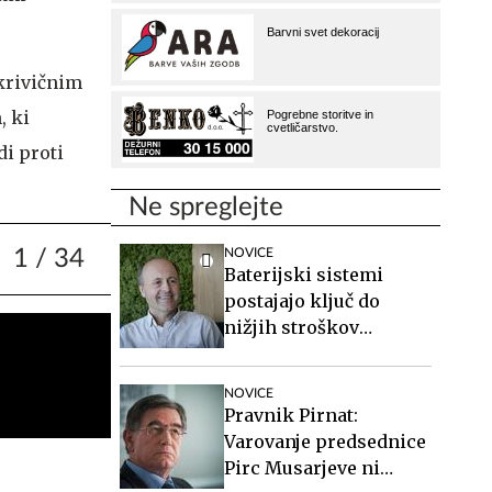
 krivičnim
, ki
di proti
Ne spreglejte
1
/ 34
NOVICE
Baterijski sistemi
postajajo ključ do
nižjih stroškov
elektrike v podjetjih
NOVICE
Pravnik Pirnat:
Varovanje predsednice
Pirc Musarjeve ni