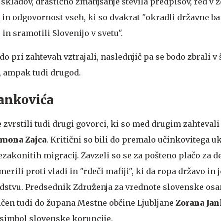
skladov, drastično zmanjšanje števila predpisov, red v z
n odgovornost vseh, ki so dvakrat "okradli državne ban
 in sramotili Slovenijo v svetu".
o pri zahtevah vztrajali, naslednjič pa se bodo zbrali v
ni, ampak tudi drugod.
Jankovića
zvrstili tudi drugi govorci, ki so med drugim zahtevali
imona Zajca
. Kritični so bili do premalo učinkovitega u
zakonitih migracij. Zavzeli so se za pošteno plačo za d
rili proti vladi in "rdeči mafiji", ki da ropa državo in 
odstvu. Predsednik Združenja za vrednote slovenske os
tičen tudi do župana Mestne občine Ljubljane
Zorana Jan
a simbol slovenske korupcije.