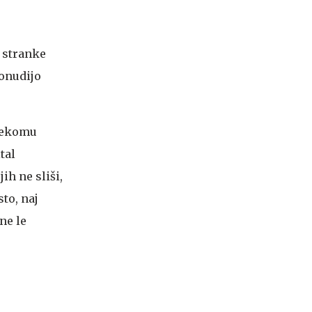
 stranke
ponudijo
 nekomu
tal
jih ne sliši,
sto, naj
ne le