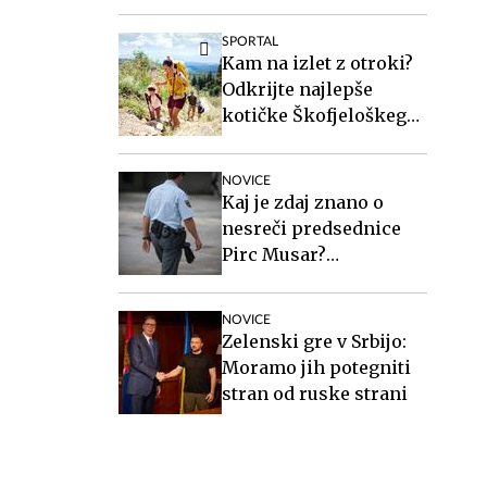
zakonito
SPORTAL
Kam na izlet z otroki?
Odkrijte najlepše
kotičke Škofjeloškega
hribovja.
NOVICE
Kaj je zdaj znano o
nesreči predsednice
Pirc Musar?
Poškodovan je tudi
policist.
NOVICE
Zelenski gre v Srbijo:
Moramo jih potegniti
stran od ruske strani