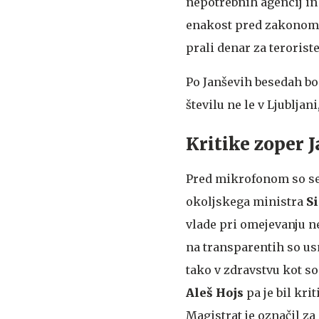
nepotrebnih agencij in 
enakost pred zakonom i
prali denar za teroriste
Po Janševih besedah bod
številu ne le v Ljublja
Kritike zoper 
Pred mikrofonom so se 
okoljskega ministra
S
vlade pri omejevanju ne
na transparentih so usme
tako v zdravstvu kot s
Aleš Hojs
pa je bil kri
Magistrat je označil z