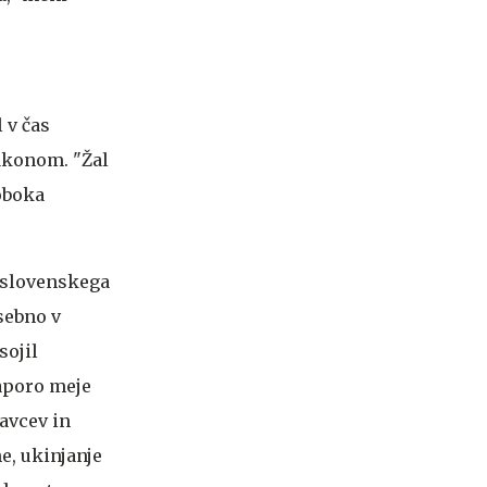
 v čas
zakonom. "Žal
loboka
tislovenskega
osebno v
sojil
aporo meje
avcev in
ne, ukinjanje