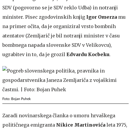
SDV (pogovorno se je SDV reklo Udba) in notranji
minister. Pisec zgodovinskih knjig
Igor Omerza
mu
na primer očita, da je organiziral vrsto bombnih
atentatov (Zemljarič je bil notranji minister v času
bombnega napada slovenske SDV v Velikovcu),
ugrabitev in to, da je grozil
Edvardu Kocbeku
.
Foto: Bojan Puhek
Zaradi novinarskega članka o umoru hrvaškega
političnega emigranta
Nikice Martinovića
leta 1975,