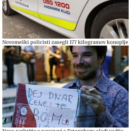
Novomeški policisti zasegli 177 kilogramov konoplje