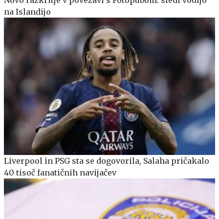
Novo razkritje v povezavi s Fotopubom: sledi vodijo
na Islandijo
Liverpool in PSG sta se dogovorila, Salaha pričakalo
40 tisoč fanatičnih navijačev