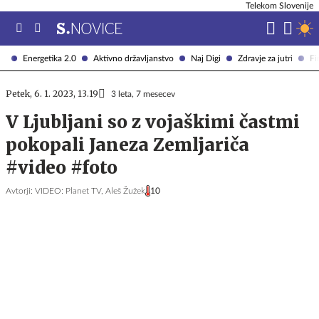
Telekom Slovenije
Energetika 2.0
Aktivno državljanstvo
Naj Digi
Zdravje za jutri
Fi
Petek, 6. 1. 2023, 13.19
3 leta, 7 mesecev
V Ljubljani so z vojaškimi častmi
pokopali Janeza Zemljariča
#video #foto
Avtorji:
VIDEO: Planet TV,
Aleš Žužek
10