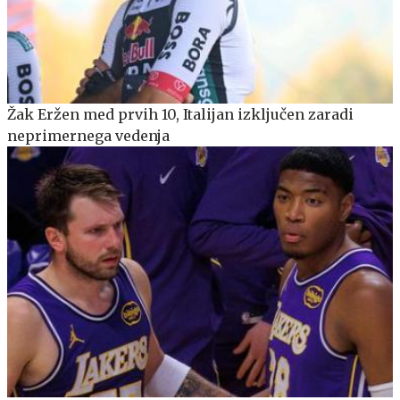
Žak Eržen med prvih 10, Italijan izključen zaradi
neprimernega vedenja