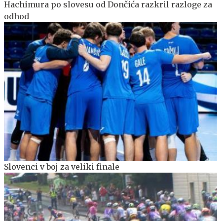
Hachimura po slovesu od Dončića razkril razloge za
odhod
Slovenci v boj za veliki finale