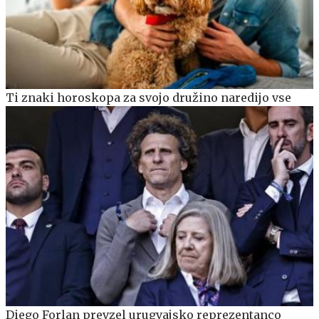
Ti znaki horoskopa za svojo družino naredijo vse
Diego Forlan prevzel urugvajsko reprezentanco