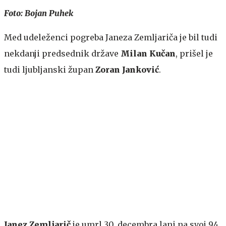
Foto: Bojan Puhek
Med udeleženci pogreba Janeza Zemljariča je bil tudi
nekdanji predsednik države
Milan Kučan
, prišel je
tudi ljubljanski župan
Zoran Janković
.
Janez Zemljarič
je umrl 30. decembra lani na svoj 94.