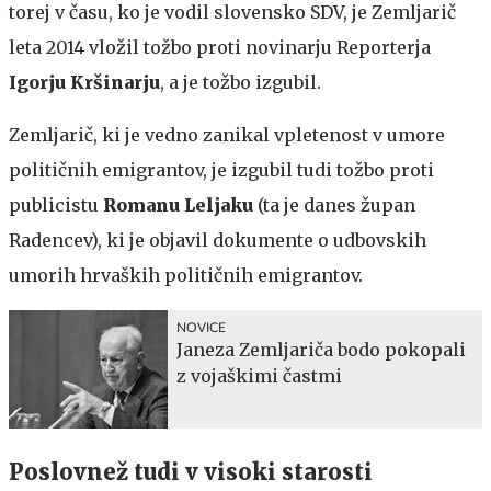
torej v času, ko je vodil slovensko SDV, je Zemljarič
leta 2014 vložil tožbo proti novinarju Reporterja
Igorju Kršinarju
, a je tožbo izgubil.
Zemljarič, ki je vedno zanikal vpletenost v umore
političnih emigrantov, je izgubil tudi tožbo proti
publicistu
Romanu Leljaku
(ta je danes župan
Radencev), ki je objavil dokumente o udbovskih
umorih hrvaških političnih emigrantov.
NOVICE
Janeza Zemljariča bodo pokopali
z vojaškimi častmi
Poslovnež tudi v visoki starosti