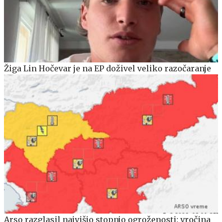
Žiga Lin Hočevar je na EP doživel veliko razočaranje
Arso razglasil najvišjo stopnjo ogroženosti: vročina