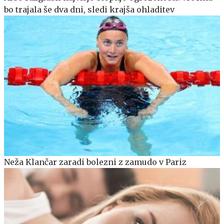
bo trajala še dva dni, sledi krajša ohladitev
Neža Klančar zaradi bolezni z zamudo v Pariz