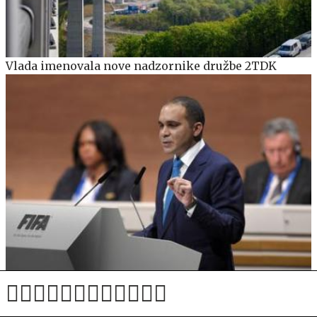
Vlada imenovala nove nadzornike družbe 2TDK
Visoki funkcionar iz Azije Fifo obtožuje izsiljevanja