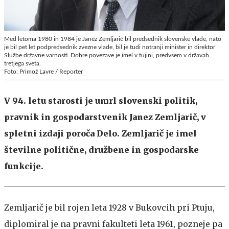
Med letoma 1980 in 1984 je Janez Zemljarič bil predsednik slovenske vlade, nato
je bil pet let podpredsednik zvezne vlade, bil je tudi notranji minister in direktor
Službe državne varnosti. Dobre povezave je imel v tujini, predvsem v državah
tretjega sveta.
Foto: Primož Lavre / Reporter
V 94. letu starosti je umrl slovenski politik,
pravnik in gospodarstvenik Janez Zemljarič, v
spletni izdaji poroča Delo. Zemljarič je imel
številne politične, družbene in gospodarske
funkcije.
Zemljarič je bil rojen leta 1928 v Bukovcih pri Ptuju,
diplomiral je na pravni fakulteti leta 1961, pozneje pa