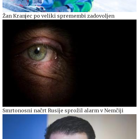
Žan Kranjec po veliki spremembi zadovoljen
Smrtonosni načrt Rusije sprožil alarm v Nemčiji