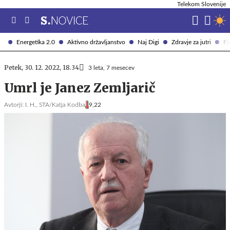
Telekom Slovenije
Energetika 2.0
Aktivno državljanstvo
Naj Digi
Zdravje za jutri
Fi
Petek, 30. 12. 2022, 18.34
3 leta, 7 mesecev
Umrl je Janez Zemljarič
Avtorji:
I. H.,
STA/Katja Kodba
9,22