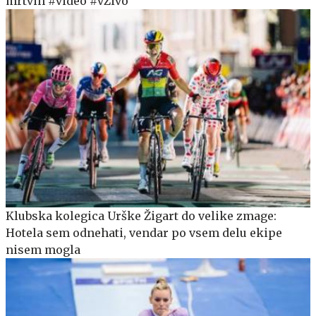
mrtvih #video #vŽivo
Klubska kolegica Urške Žigart do velike zmage:
Hotela sem odnehati, vendar po vsem delu ekipe
nisem mogla