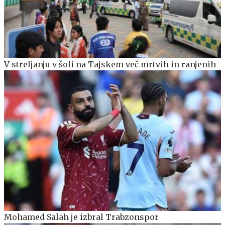
V streljanju v šoli na Tajskem več mrtvih in ranjenih
Mohamed Salah je izbral Trabzonspor