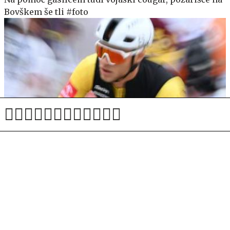
Bovškem še tli #foto
Drugi šprint in še drugič je Milan premagal Magniera