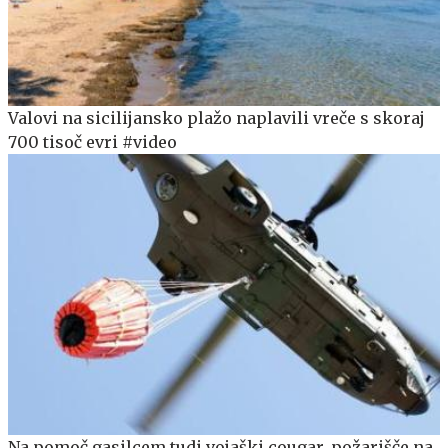
Valovi na sicilijansko plažo naplavili vreče s skoraj
700 tisoč evri #video
Na pomoč gasilcem tudi vojaški cougar, požarišče na