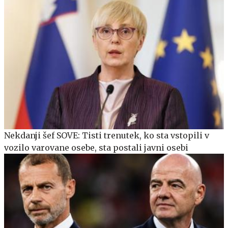
Nekdanji šef SOVE: Tisti trenutek, ko sta vstopili v
vozilo varovane osebe, sta postali javni osebi