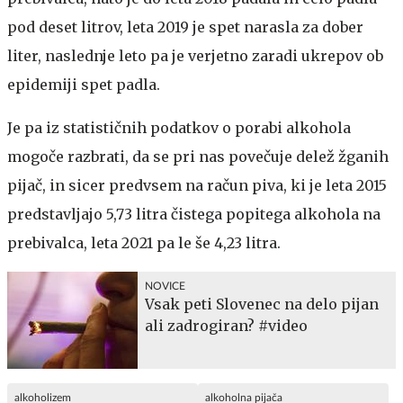
pod deset litrov, leta 2019 je spet narasla za dober
liter, naslednje leto pa je verjetno zaradi ukrepov ob
epidemiji spet padla.
Je pa iz statističnih podatkov o porabi alkohola
mogoče razbrati, da se pri nas povečuje delež žganih
pijač, in sicer predvsem na račun piva, ki je leta 2015
predstavljajo 5,73 litra čistega popitega alkohola na
prebivalca, leta 2021 pa le še 4,23 litra.
NOVICE
Vsak peti Slovenec na delo pijan
ali zadrogiran? #video
alkoholizem
alkoholna pijača