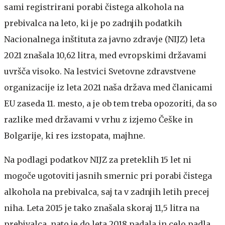
sami registrirani porabi čistega alkohola na
prebivalca na leto, ki je po zadnjih podatkih
Nacionalnega inštituta za javno zdravje (NIJZ) leta
2021 znašala 10,62 litra, med evropskimi državami
uvršča visoko. Na lestvici Svetovne zdravstvene
organizacije iz leta 2021 naša država med članicami
EU zaseda 11. mesto, a je ob tem treba opozoriti, da so
razlike med državami v vrhu z izjemo Češke in
Bolgarije, ki res izstopata, majhne.
Na podlagi podatkov NIJZ za preteklih 15 let ni
mogoče ugotoviti jasnih smernic pri porabi čistega
alkohola na prebivalca, saj ta v zadnjih letih precej
niha. Leta 2015 je tako znašala skoraj 11,5 litra na
prebivalca, nato je do leta 2018 padala in celo padla