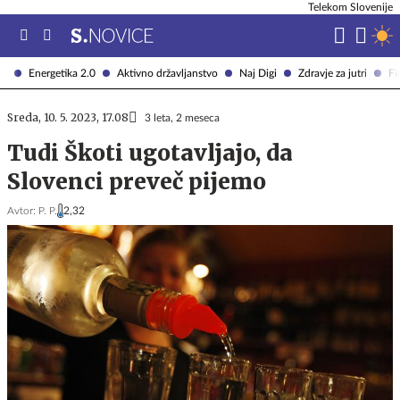
Telekom Slovenije
Energetika 2.0
Aktivno državljanstvo
Naj Digi
Zdravje za jutri
Fi
Sreda, 10. 5. 2023, 17.08
3 leta, 2 meseca
Tudi Škoti ugotavljajo, da
Slovenci preveč pijemo
Avtor:
P. P.
2,32