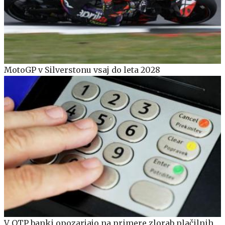
MotoGP v Silverstonu vsaj do leta 2028
V OTP banki opozarjajo na primere zlorab plačilnih