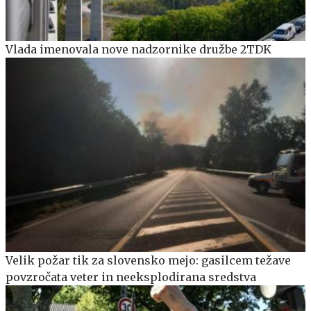
Vlada imenovala nove nadzornike družbe 2TDK
Velik požar tik za slovensko mejo: gasilcem težave
povzročata veter in neeksplodirana sredstva