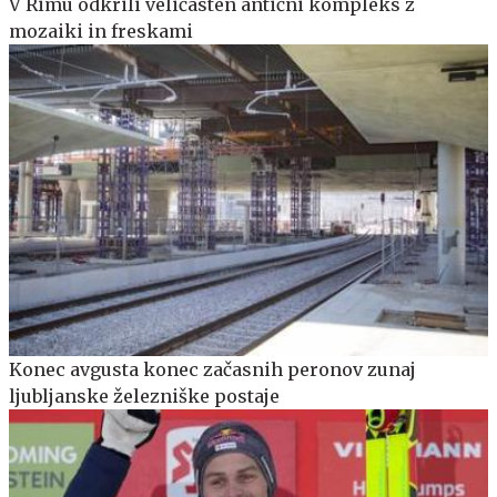
V Rimu odkrili veličasten antični kompleks z
mozaiki in freskami
Konec avgusta konec začasnih peronov zunaj
ljubljanske železniške postaje