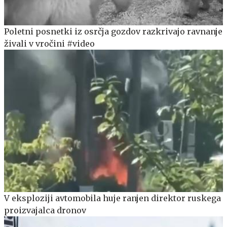
Poletni posnetki iz osrčja gozdov razkrivajo ravnanje
živali v vročini #video
V eksploziji avtomobila huje ranjen direktor ruskega
proizvajalca dronov