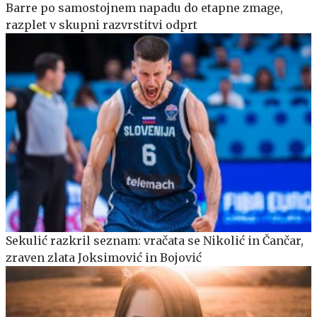
Barre po samostojnem napadu do etapne zmage,
razplet v skupni razvrstitvi odprt
Sekulić razkril seznam: vračata se Nikolić in Čančar,
zraven zlata Joksimović in Bojović