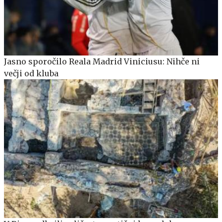
Jasno sporočilo Reala Madrid Viniciusu: Nihče ni
večji od kluba