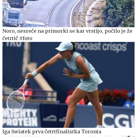
Noro, nesreče na primorki se kar vrstijo, počilo je že
četrtič #foto
Iga Swiatek prva četrtfinalistka Toronta