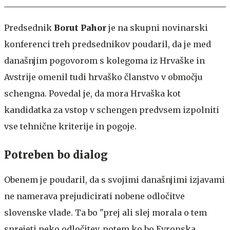
Predsednik
Borut Pahor
je na skupni novinarski
konferenci treh predsednikov poudaril, da je med
današnjim pogovorom s kolegoma iz Hrvaške in
Avstrije omenil tudi hrvaško članstvo v območju
schengna. Povedal je, da mora Hrvaška kot
kandidatka za vstop v schengen predvsem izpolniti
vse tehnične kriterije in pogoje.
Potreben bo dialog
Obenem je poudaril, da s svojimi današnjimi izjavami
ne namerava prejudicirati nobene odločitve
slovenske vlade. Ta bo "prej ali slej morala o tem
sprejeti neko odločitev, potem ko bo Evropska