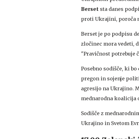
Berset
sta danes podpi
proti Ukrajini, poroča
Berset je po podpisu de
zločinec mora vedeti, da
"Pravičnost potrebuje č
Posebno sodišče, ki bo 
pregon in sojenje polit
agresijo na Ukrajino. 
mednarodna koalicija o
Sodišče z mednarodnim
Ukrajino in Svetom Evr