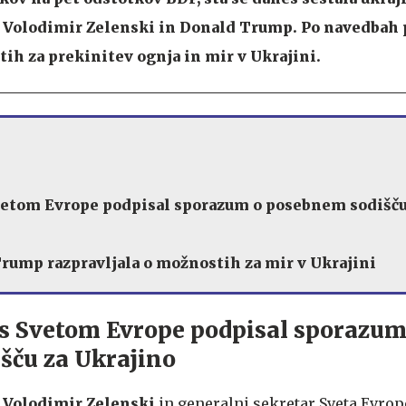
 Volodimir Zelenski in Donald Trump. Po navedbah 
tih za prekinitev ognja in mir v Ukrajini.
Svetom Evrope podpisal sporazum o posebnem sodišču
Trump razpravljala o možnostih za mir v Ukrajini
 s Svetom Evrope podpisal sporazum
šču za Ukrajino
k
Volodimir Zelenski
in generalni sekretar Sveta Evro