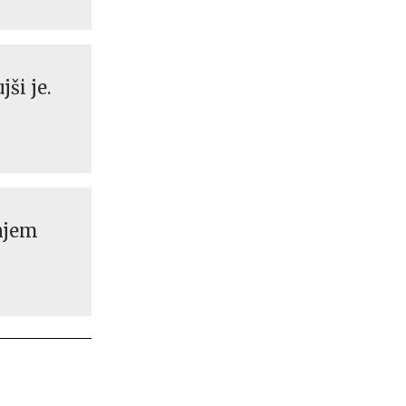
ši je.
njem