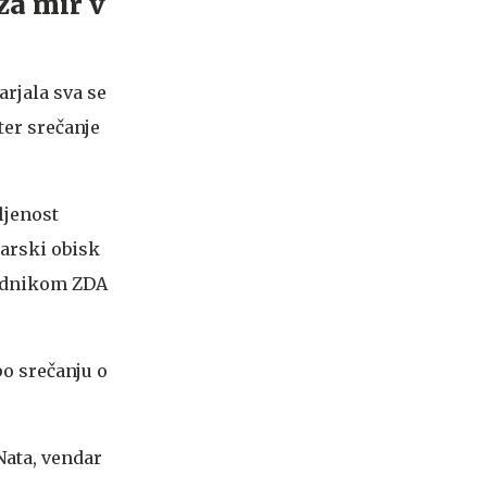
za mir v
arjala sva se
ter srečanje
ljenost
uarski obisk
sednikom ZDA
po srečanju o
Nata, vendar