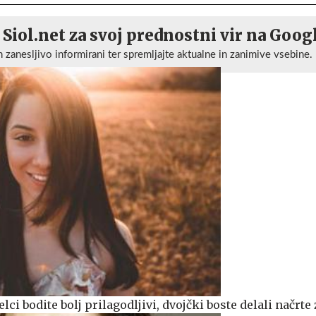
 Siol.net za svoj prednostni vir na Goog
n zanesljivo informirani ter spremljajte aktualne in zanimive vsebine.
lci bodite bolj prilagodljivi, dvojčki boste delali načrte