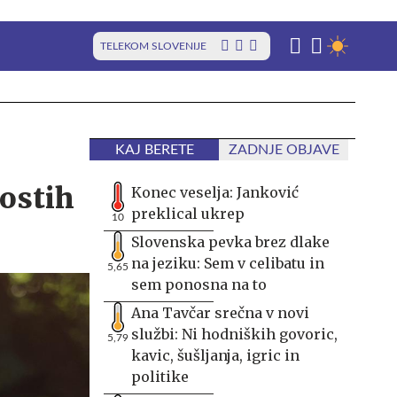
TELEKOM SLOVENIJE
KAJ BERETE
ZADNJE OBJAVE
ostih
Konec veselja: Janković
preklical ukrep
10
Slovenska pevka brez dlake
na jeziku: Sem v celibatu in
5,65
sem ponosna na to
Ana Tavčar srečna v novi
službi: Ni hodniških govoric,
5,79
kavic, šušljanja, igric in
politike