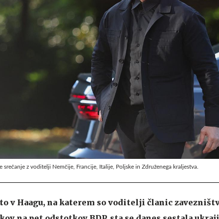
rečanje z voditelji Nemčije, Francije, Italije, Poljske in Združenega kraljestva.
to v Haagu, na katerem so voditelji članic zavezništv
ov na pet odstotkov BDP, sta se danes sestala ukraj