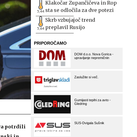
Klakočar Zupančičeva in Rop
sta se odločila za dve potezi
5,44
Skrb vzbujajoč trend
preplavil Rusijo
5,64
a potrdili
inski in