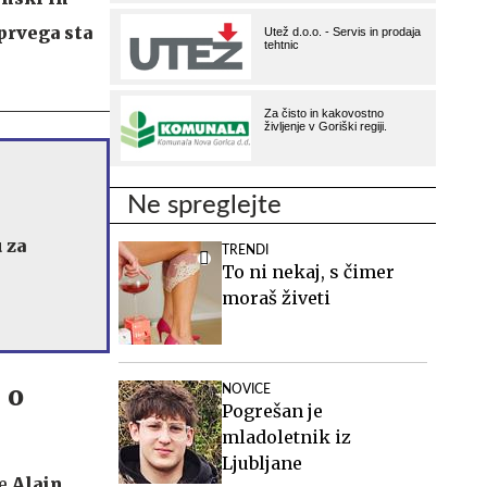
prvega sta
Ne spreglejte
 za
TRENDI
To ni nekaj, s čimer
moraš živeti
 o
NOVICE
Pogrešan je
mladoletnik iz
Ljubljane
pe
Alain