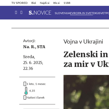
Info in obvestila
Tehnik
TV SPORED
Bizi
Najdi.si
Itis.si
1188
SLOVENIJA
EVROPA IN SVET
DIGISVET
P
Avtorji:
Vojna v Ukrajini
Na. R.,
STA
Zelenski i
Sreda,
za mir v Uk
25. 6. 2025,
22.36
1 leto, 1 mesec
4,35
Natisni članek