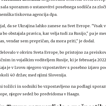
sala sporazum o ustanovitvi posebnega sodišča za zloči
 nemška tiskovna agencija dpa.
jal, da se Ukrajina lahko zanese na Svet Evrope. "Vsak v
 bo obstajala pravica, kar velja tudi za Rusijo," pa je me
as, vendar sem prepričan, da mora priti," je dodal.
delovalo v okviru Sveta Evrope, bo pristojno za preiskov
ičnim in vojaškim voditeljem Rusije, ki je februarja 202
Maja je v Lvovu njegovo vzpostavitev s posebno izjavo po
koli 40 držav, med njimi Slovenija.
i tožilci in sodniki bo vzpostavljeno na podlagi spor
ope, njegov sedež bo predvidoma v Haagu.