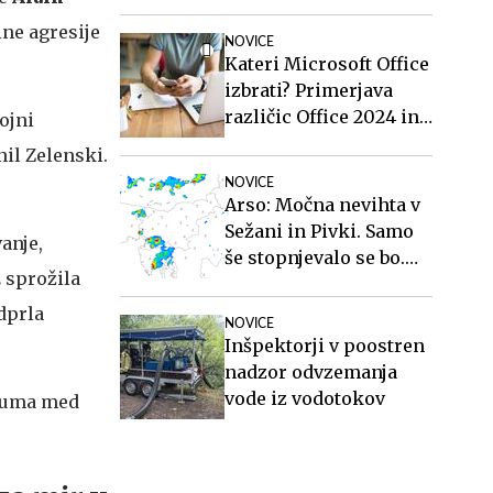
ne agresije
NOVICE
Kateri Microsoft Office
izbrati? Primerjava
različic Office 2024 in
ojni
Office 2021.
nil Zelenski.
NOVICE
Arso: Močna nevihta v
Sežani in Pivki. Samo
anje,
še stopnjevalo se bo.
2 sprožila
#animacija
dprla
NOVICE
Inšpektorji v poostren
nadzor odvzemanja
vode iz vodotokov
azuma med