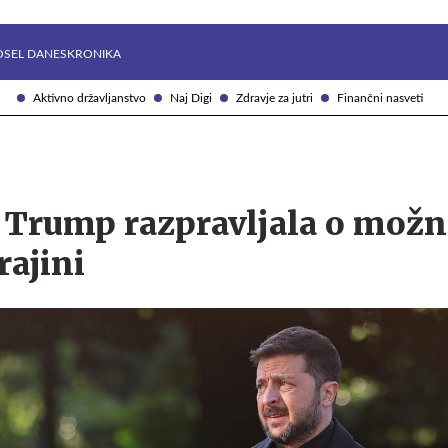
Želite prejemati e-novice?
Uživajmo pametno
OSEL DANES
KRONIKA
Aktivno državljanstvo
Naj Digi
Zdravje za jutri
Finančni nasveti
n Trump razpravljala o možn
rajini