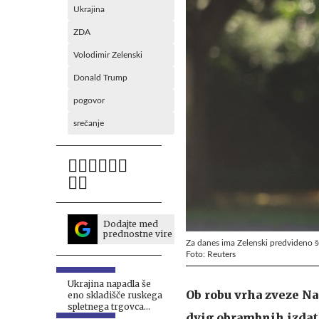
Ukrajina
ZDA
Volodimir Zelenski
Donald Trump
pogovor
srečanje
Dodajte med
prednostne vire
Za danes ima Zelenski predvideno še s
Foto: Reuters
Ukrajina napadla še
Ob robu vrha zveze Na
eno skladišče ruskega
spletnega trgovca
dvig obrambnih izdatk
#vŽivo