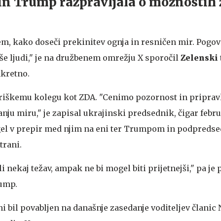
 in Trump razpravljala o možnostih 
em, kako doseči prekinitev ognja in resničen mir. Pogov
aše ljudi," je na družbenem omrežju X sporočil
Zelenski
nkretno.
eriškemu kolegu kot ZDA. "Cenimo pozornost in priprav
nju miru," je zapisal ukrajinski predsednik, čigar febr
vrgel v prepir med njim na eni ter Trumpom in podpred
trani.
i nekaj težav, ampak ne bi mogel biti prijetnejši," pa je 
ump.
i bil povabljen na današnje zasedanje voditeljev članic 