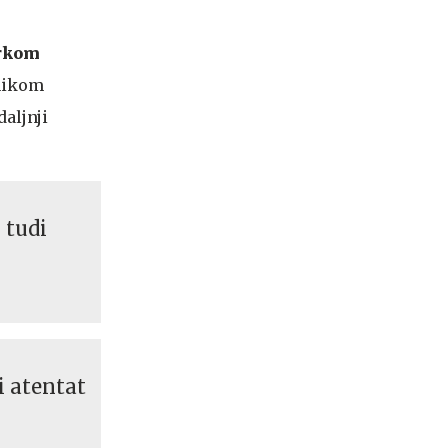
rkom
nikom
daljnji
 tudi
i atentat