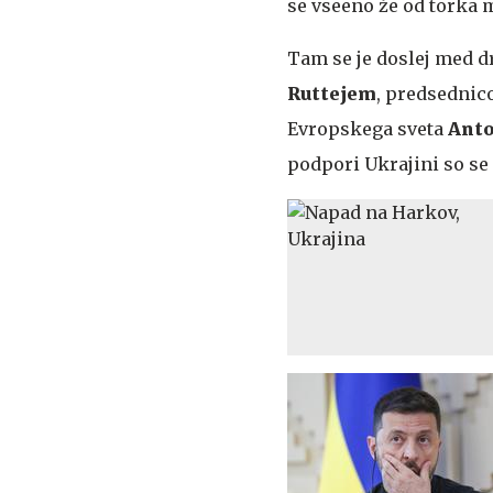
se vseeno že od torka 
Tam se je doslej med d
Ruttejem
, predsednic
Evropskega sveta
Anto
podpori Ukrajini so se 