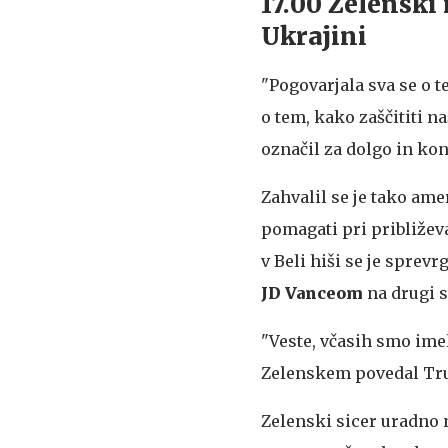
17.00 Zelenski
Ukrajini
"Pogovarjala sva se o t
o tem, kako zaščititi n
označil za dolgo in ko
Zahvalil se je tako am
pomagati pri približeva
v Beli hiši se je spre
JD Vanceom
na drugi s
"Veste, včasih smo imel
Zelenskem povedal Tr
Zelenski sicer uradno n