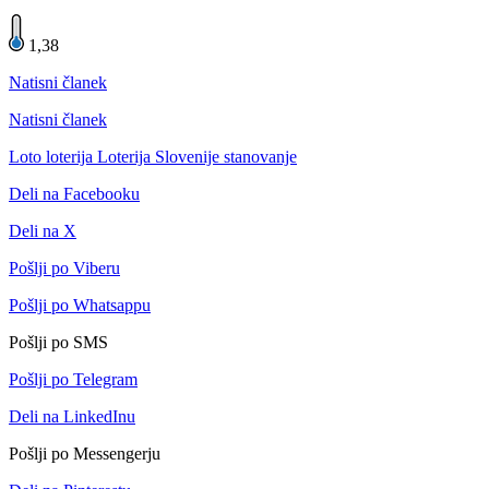
1,38
Natisni članek
Natisni članek
Loto
loterija
Loterija Slovenije
stanovanje
Deli na Facebooku
Deli na X
Pošlji po Viberu
Pošlji po Whatsappu
Pošlji po SMS
Pošlji po Telegram
Deli na LinkedInu
Pošlji po Messengerju