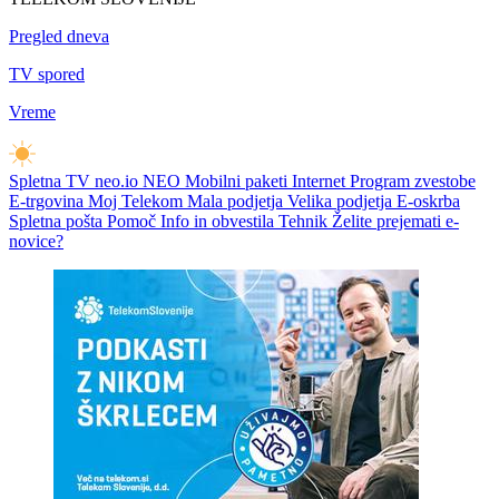
Pregled dneva
TV spored
Vreme
Spletna TV neo.io
NEO
Mobilni paketi
Internet
Program zvestobe
E-trgovina
Moj Telekom
Mala podjetja
Velika podjetja
E-oskrba
Spletna pošta
Pomoč
Info in obvestila
Tehnik
Želite prejemati e-
novice?