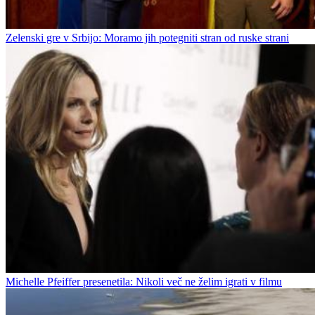
Zelenski gre v Srbijo: Moramo jih potegniti stran od ruske strani
Michelle Pfeiffer presenetila: Nikoli več ne želim igrati v filmu