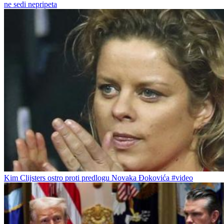
ne sedi nepripeta
Kim Clijsters ostro proti predlogu Novaka Đokovića #video