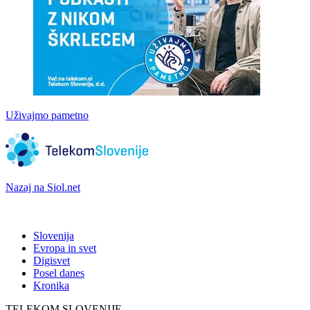
Uživajmo pametno
Nazaj na Siol.net
Slovenija
Evropa in svet
Digisvet
Posel danes
Kronika
TELEKOM SLOVENIJE