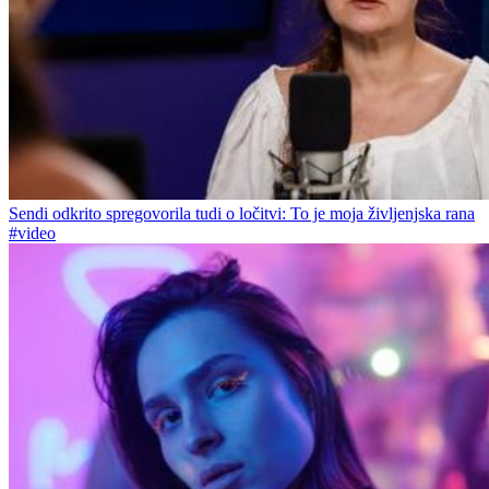
Sendi odkrito spregovorila tudi o ločitvi: To je moja življenjska rana
#video