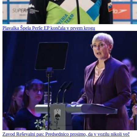
Plavalka Špela Perše EP končala v prvem krogu
Zavod Reševalni pas: Predsednico prosimo, da v vozilu nikoli več