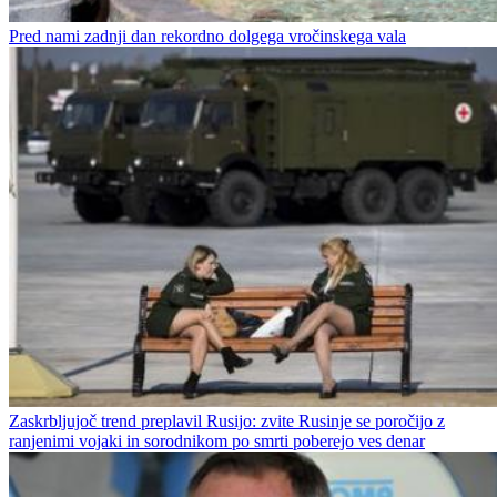
Pred nami zadnji dan rekordno dolgega vročinskega vala
Zaskrbljujoč trend preplavil Rusijo: zvite Rusinje se poročijo z
ranjenimi vojaki in sorodnikom po smrti poberejo ves denar