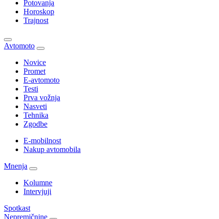
Potovanja
Horoskop
Trajnost
Avtomoto
Novice
Promet
E-avtomoto
Testi
Prva vožnja
Nasveti
Tehnika
Zgodbe
E-mobilnost
Nakup avtomobila
Mnenja
Kolumne
Intervjuji
Spotkast
Nepremičnine