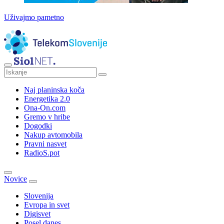
Uživajmo pametno
Naj planinska koča
Energetika 2.0
Ona-On.com
Gremo v hribe
Dogodki
Nakup avtomobila
Pravni nasvet
RadioS.pot
Novice
Slovenija
Evropa in svet
Digisvet
Posel danes