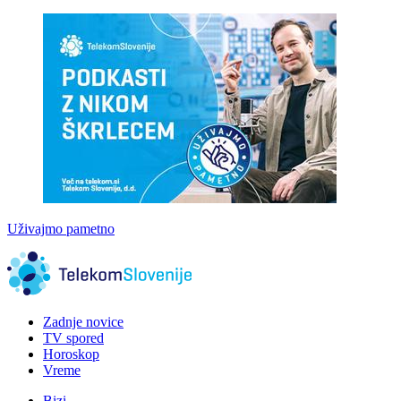
Uživajmo pametno
Zadnje novice
TV spored
Horoskop
Vreme
Bizi