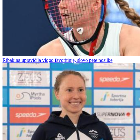
Ribakina upravičila vlogo favoritinje, slovo pete nosilke