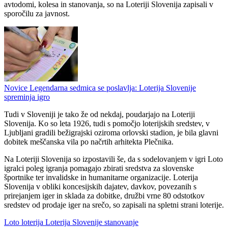
avtodomi, kolesa in stanovanja, so na Loteriji Slovenija zapisali v
sporočilu za javnost.
Novice
Legendarna sedmica se poslavlja: Loterija Slovenije
spreminja igro
Tudi v Sloveniji je tako že od nekdaj, poudarjajo na Loteriji
Slovenija. Ko so leta 1926, tudi s pomočjo loterijskih sredstev, v
Ljubljani gradili bežigrajski oziroma orlovski stadion, je bila glavni
dobitek meščanska vila po načrtih arhitekta Plečnika.
Na Loteriji Slovenija so izpostavili še, da s sodelovanjem v igri Loto
igralci poleg igranja pomagajo zbirati sredstva za slovenske
športnike ter invalidske in humanitarne organizacije. Loterija
Slovenija v obliki koncesijskih dajatev, davkov, povezanih s
prirejanjem iger in sklada za dobitke, družbi vrne 80 odstotkov
sredstev od prodaje iger na srečo, so zapisali na spletni strani loterije.
Loto
loterija
Loterija Slovenije
stanovanje