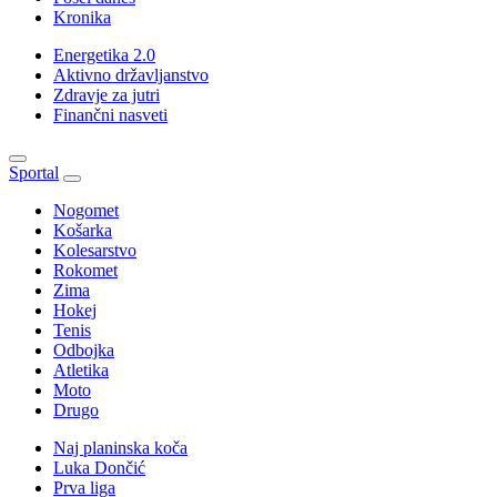
Kronika
Energetika 2.0
Aktivno državljanstvo
Zdravje za jutri
Finančni nasveti
Sportal
Nogomet
Košarka
Kolesarstvo
Rokomet
Zima
Hokej
Tenis
Odbojka
Atletika
Moto
Drugo
Naj planinska koča
Luka Dončić
Prva liga