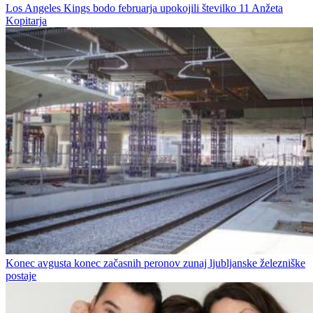
Los Angeles Kings bodo februarja upokojili številko 11 Anžeta
Kopitarja
Konec avgusta konec začasnih peronov zunaj ljubljanske železniške
postaje