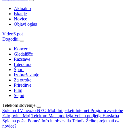
Aktualno
Iskanje
Novice
Objavi oglas
VideoS.pot
Dogodki
Koncerti
Gledališče
Razstave
Literatura
Šport
Izobraževanje
Za otroke
Prireditve
Film
Sejmi
Telekom slovenije
Spletna TV neo.io
NEO
Mobilni paketi
Internet
Program zvestobe
E-trgovina
Moj Telekom
Mala podjetja
Velika podjetja
E-oskrba
Spletna pošta
Pomoč
Info in obvestila
Tehnik
Želite prejemati e-
novice?