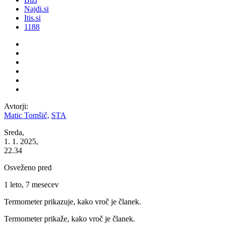
Najdi.si
Itis.si
1188
Avtorji:
Matic Tomšič,
STA
Sreda,
1. 1. 2025,
22.34
Osveženo pred
1 leto, 7 mesecev
Termometer prikazuje, kako vroč je članek.
Termometer prikaže, kako vroč je članek.