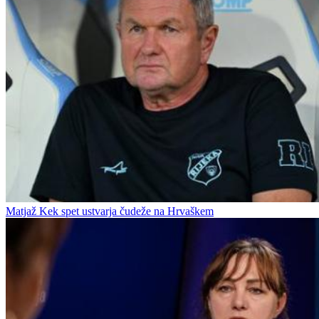
Matjaž Kek spet ustvarja čudeže na Hrvaškem