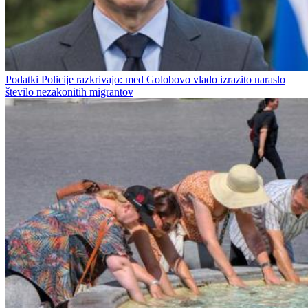
Podatki Policije razkrivajo: med Golobovo vlado izrazito naraslo
število nezakonitih migrantov