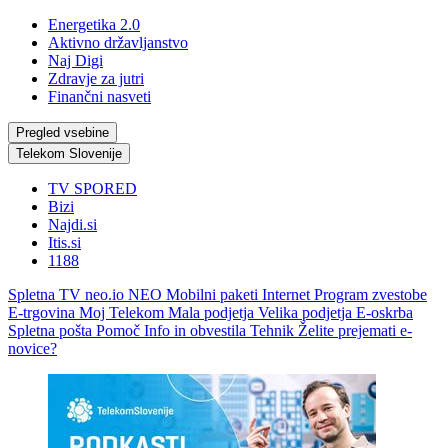
Energetika 2.0
Aktivno državljanstvo
Naj Digi
Zdravje za jutri
Finančni nasveti
Pregled vsebine
Telekom Slovenije
TV SPORED
Bizi
Najdi.si
Itis.si
1188
Spletna TV neo.io
NEO
Mobilni paketi
Internet
Program zvestobe
E-trgovina
Moj Telekom
Mala podjetja
Velika podjetja
E-oskrba
Spletna pošta
Pomoč
Info in obvestila
Tehnik
Želite prejemati e-
novice?