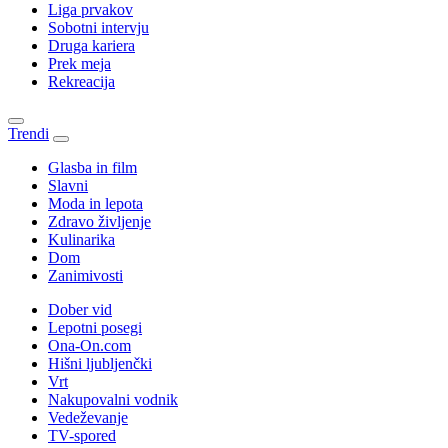
Liga prvakov
Sobotni intervju
Druga kariera
Prek meja
Rekreacija
Trendi
Glasba in film
Slavni
Moda in lepota
Zdravo življenje
Kulinarika
Dom
Zanimivosti
Dober vid
Lepotni posegi
Ona-On.com
Hišni ljubljenčki
Vrt
Nakupovalni vodnik
Vedeževanje
TV-spored