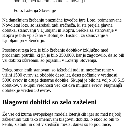
dobitki, med katerimi so tudi stanovanja.
Foto: Loterija Slovenije
Na današnjem žrebanju praznične izvedbe igre Loto, poimenovane
Novoletni loto, so izžrebali tudi srečneža, ki sta prejela glavna
dobitka, stanovanji v Ljubljani in Kopru. Srečka za stanovanje v
Kopru je bila vplačana v Bohinjski Bistrici, za stanovanje v
Ljubljani pa v Šenčurju.
Posebnost tega lota je bilo žrebanje dobitkov izključno med
prodanimi potrdili, ki jih je bilo 350.000, kar je zagotovilo, da so bili
vsi dobitki izžrebani, so pojasnili v Loteriji Slovenija.
Poleg omenjenih stanovanj so izžrebali tudi tri mesečne rente v
višini 1500 evrov za obdobje deset let, deset počitnic v vrednosti
5000 evrov in druge denarne dobitke. Skupaj je bilo na voljo 10.515
dobitkov, v skupni vrednosti več kot dva milijona evrov. Najmanjši
dobitek je vreden 50 evrov.
Blagovni dobitki so zelo zaželeni
Že vse od izuma evropskega modela loterijskih iger so med najbolj
zaželenimi tudi tako imenovani blagovni dobitki. Nekoč so bili to
kelihi, zlatniki in obrt v središču mesta, danes so to počitnice,