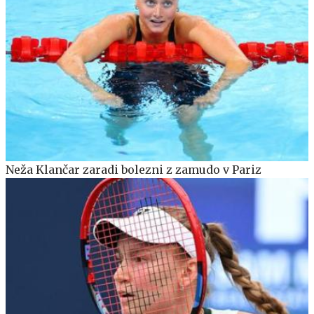
Neža Klančar zaradi bolezni z zamudo v Pariz