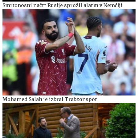
Smrtonosni načrt Rusije sprožil alarm v Nemčiji
Mohamed Salah je izbral Trabzonspor