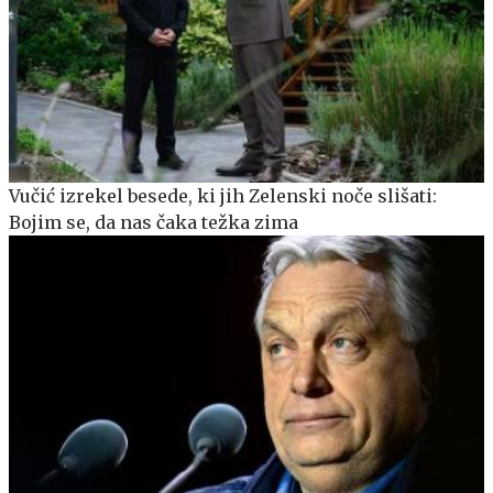
Vučić izrekel besede, ki jih Zelenski noče slišati:
Bojim se, da nas čaka težka zima