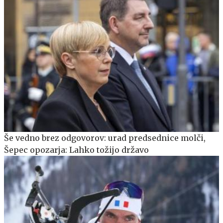
Še vedno brez odgovorov: urad predsednice molči,
Šepec opozarja: Lahko tožijo državo