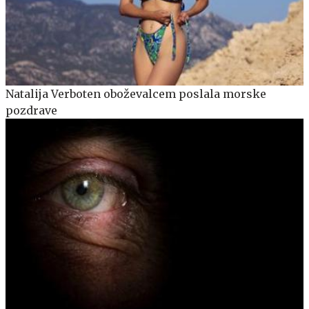
Natalija Verboten oboževalcem poslala morske
pozdrave