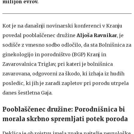
milijon evrov.
Kot je na današnji novinarski konferenci v Kranju
povedal pooblaščenec družine
Aljoša Ravnikar
, je
sodišče z vmesno sodbo odločilo, da sta Bolnišnica za
ginekologijo in porodništvo (BGP) Kranj in
Zavarovalnica Triglav, pri kateri je bolnišnica
zavarovana, odgovorni za škodo, ki izhaja iz hudih
posledic, ki jih je zaradi zapletov pri porodu utrpela
danes šestletna Gaja.
Pooblaščenec družine: Porodnišnica bi
morala skrbno spremljati potek poroda
Deklica je ob rojstvu imela znake najtežje nevrološke