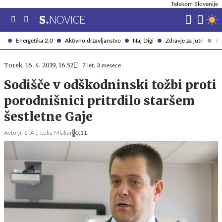
Telekom Slovenije
Energetika 2.0
Aktivno državljanstvo
Naj Digi
Zdravje za jutri
Fi
Torek, 16. 4. 2019, 16.52
7 let, 3 mesece
Sodišče v odškodninski tožbi proti
porodnišnici pritrdilo staršem
šestletne Gaje
Avtorji:
STA ,,
Luka Mlakar
0,11