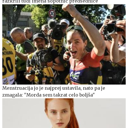
razkrili tudi imena sopotnic predsednice
Menstruacija jo je najprej ustavila, nato pa je
zmagala: "Morda sem takrat celo boljša"