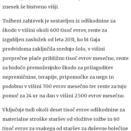
znesek še bistveno višji.
Tožbeni zahtevek je sestavljen iz odškodnine za
škodo v višini okoli 600 tisoč evrov, rente za
izgubljen zaslužek od leta 2031, ko bi Gaja
predvidoma zaključila srednjo šolo, v višini
povprečne plače približno tisoč evrov mesečno, rente
za bodočo premoženjsko škodo za prilagoditev
nepremičnine, terapije, pripomočke za nego in
podobno v višini 700 evrov mesečno ter rente za tujo
pomoč za 24 ur na dan v višini 2.500 evrov mesečno.
Vključuje tudi okoli deset tisoč evrov odškodnine za
materialne stroške staršev od vložitve tožbe in 60
tisoč evrov za vsakega od staršev za duševne bolečine