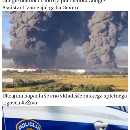
Google dokončno ukinja pomočnika Google
Assistant, zamenjal ga bo Gemini
Ukrajina napadla še eno skladišče ruskega spletnega
trgovca #vŽivo