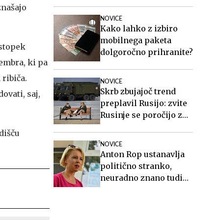
znašajo
NOVICE
Kako lahko z izbiro
mobilnega paketa
ostopek
dolgoročno prihranite?
tembra, ki pa
ribiča.
NOVICE
Skrb zbujajoč trend
vati, saj,
preplavil Rusijo: zvite
Rusinje se poročijo z
ranjenimi vojaki in
dišču
sorodnikom po smrti
NOVICE
poberejo ves denar
Anton Rop ustanavlja
politično stranko,
neuradno znano tudi
ime generalnega
sekretarja