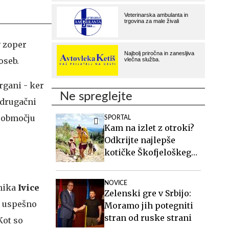
v zoper
oseb.
rgani - ker
Ne spreglejte
 drugačni
m območju
SPORTAL
Kam na izlet z otroki?
Odkrijte najlepše
kotičke Škofjeloškega
hribovja.
NOVICE
tnika
Ivice
Zelenski gre v Srbijo:
za uspešno
Moramo jih potegniti
stran od ruske strani
Kot so