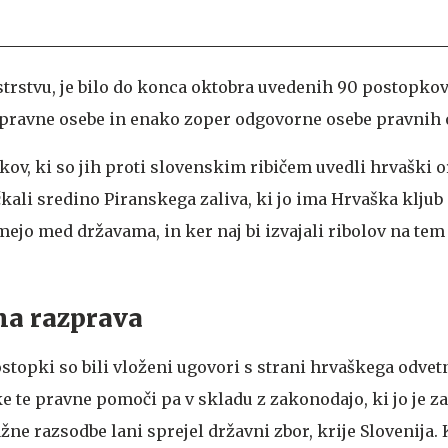
strstvu, je bilo do konca oktobra uvedenih 90 postopko
r pravne osebe in enako zoper odgovorne osebe pravnih 
kov, ki so jih proti slovenskim ribičem uvedli hrvaški o
kali sredino Piranskega zaliva, ki jo ima Hrvaška kljub
mejo med državama, in ker naj bi izvajali ribolov na te
ena razprava
ostopki so bili vloženi ugovori s strani hrvaškega odve
ške te pravne pomoči pa v skladu z zakonodajo, ki jo je 
ne razsodbe lani sprejel državni zbor, krije Slovenija. 