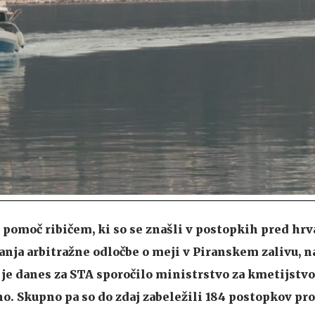
o pomoč ribičem, ki so se znašli v postopkih pred hr
anja arbitražne odločbe o meji v Piranskem zalivu, 
, je danes za STA sporočilo ministrstvo za kmetijstvo
o. Skupno pa so do zdaj zabeležili 184 postopkov pro