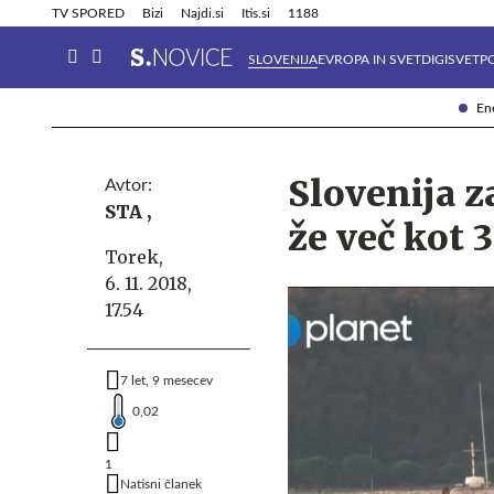
Info in obvestila
Tehnik
TV SPORED
Bizi
Najdi.si
Itis.si
1188
SLOVENIJA
EVROPA IN SVET
DIGISVET
P
Ene
Slovenija 
Avtor:
STA ,
že več kot 
Torek,
6. 11. 2018,
17.54
7 let, 9 mesecev
0,02
1
Natisni članek