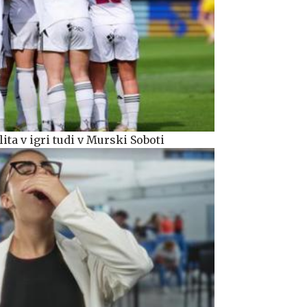
ta v igri tudi v Murski Soboti