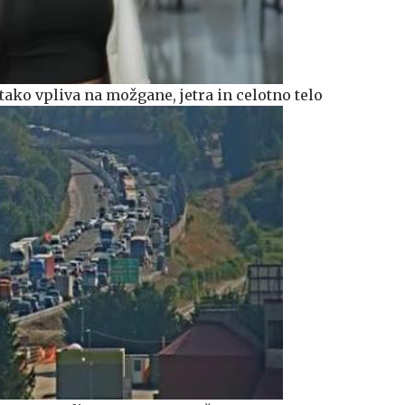
: tako vpliva na možgane, jetra in celotno telo