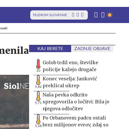
TELEKOM SLOVENIJE
sveti
menila
KAJ BERETE
ZADNJE OBJAVE
Golob trdil eno, številke
policije kažejo drugače
10
Konec veselja: Janković
preklical ukrep
5,82
Naša pevka odkrito
spregovorila o ločitvi: Bila je
5,71
njegova odločitev
Po Orbanovem padcu ostali
brez milijonov evrov, zdaj so
5,28