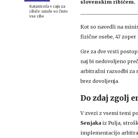
slovenskim ribičem.
Katastrofa v raju za
ribiče: umrle so čisto
vse ribe
Kot so navedli na mini
fizične osebe, 47 zope
Gre za dve vrsti postop
naj bi nedovoljeno preč
arbitražni razsodbi za 
brez dovoljenja.
Do zdaj zgolj 
V zvezi z vsemi temi p
Senjaka
iz Pulja, stro
implementacijo arbitraž