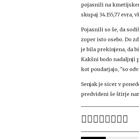
pojasnili na kmetijskem
skupaj 34.155,77 evra, v
Pojasnili so še, da so
zoper isto osebo. Do zda
je bila prekinjena, da 
Kakšni bodo nadaljnji 
kot poudarjajo, "so odv
Senjak je sicer v pone
predvideni še štirje na