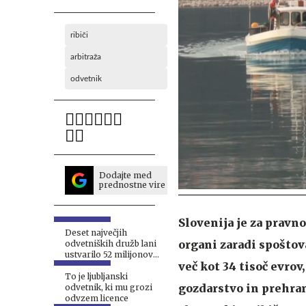
ribiči
arbitraža
odvetnik
Dodajte med
prednostne vire
Slovenija je za pravn
Deset največjih
organi zaradi spoštov
odvetniških družb lani
ustvarilo 52 milijonov
več kot 34 tisoč evrov
evrov prihodkov
To je ljubljanski
gozdarstvo in prehran
odvetnik, ki mu grozi
odvzem licence