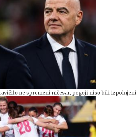
ravičilo ne spremeni ničesar, pogoji niso bili izpolnjeni