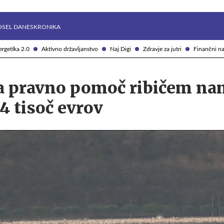
Želite prejemati e-novice?
Uživajmo pametno
OSEL DANES
KRONIKA
rgetika 2.0
Aktivno državljanstvo
Naj Digi
Zdravje za jutri
Finančni na
za pravno pomoč ribičem na
34 tisoč evrov