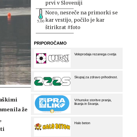
prvi v Sloveniji
Noro, nesreče na primorki se
kar vrstijo, počilo je kar
5,00
štirikrat #foto
vaškimi
namenila že
,
ti