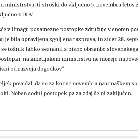
 ministrstvu, ti stroški do vključno 5. novembra letos 
ključno z DDV.
dišče v Umagu posamezne postopke združuje v enoten p
j je bila opravljena zgolj ena razprava, in sicer 28. sep
bi se tožnik lahko seznanil s pisno obrambo slovenskega 
postopki, na kmetijskem ministrstvu ne morejo napovedo
isni od razvoja dogodkov".
deljek povedal, da so za konec novembra na umaškem so
roki. Noben sodni postopek pa za zdaj še ni zaključen.