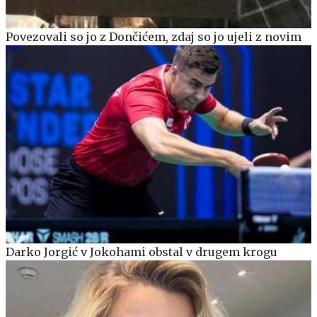
Povezovali so jo z Dončićem, zdaj so jo ujeli z novim
Darko Jorgić v Jokohami obstal v drugem krogu