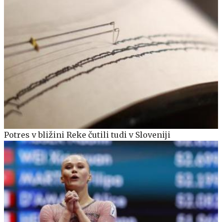
Potres v bližini Reke čutili tudi v Sloveniji