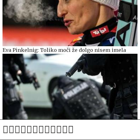
Eva Pinkelnig: Toliko moči že dolgo nisem imela