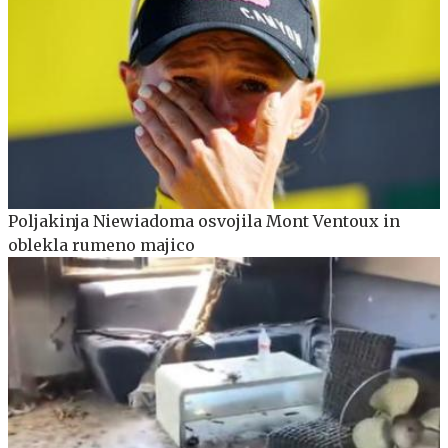
Poljakinja Niewiadoma osvojila Mont Ventoux in
oblekla rumeno majico