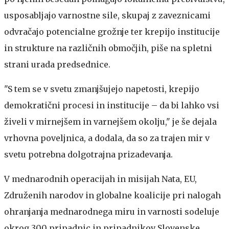
usposabljajo varnostne sile, skupaj z zaveznicami
odvračajo potencialne grožnje ter krepijo institucije
in strukture na različnih območjih, piše na spletni
strani urada predsednice.
"S tem se v svetu zmanjšujejo napetosti, krepijo
demokratični procesi in institucije – da bi lahko vsi
živeli v mirnejšem in varnejšem okolju," je še dejala
vrhovna poveljnica, a dodala, da so za trajen mir v
svetu potrebna dolgotrajna prizadevanja.
V mednarodnih operacijah in misijah Nata, EU,
Združenih narodov in globalne koalicije pri nalogah
ohranjanja mednarodnega miru in varnosti sodeluje
okrog 300 pripadnic in pripadnikov Slovenske