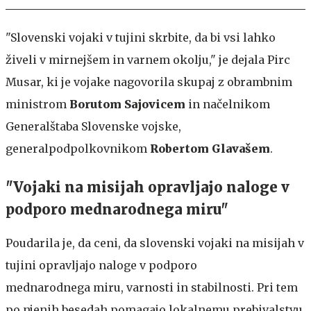
"Slovenski vojaki v tujini skrbite, da bi vsi lahko
živeli v mirnejšem in varnem okolju," je dejala Pirc
Musar, ki je vojake nagovorila skupaj z obrambnim
ministrom
Borutom Sajovicem
in načelnikom
Generalštaba Slovenske vojske,
generalpodpolkovnikom
Robertom Glavašem
.
"Vojaki na misijah opravljajo naloge v
podporo mednarodnega miru"
Poudarila je, da ceni, da slovenski vojaki na misijah v
tujini opravljajo naloge v podporo
mednarodnega miru, varnosti in stabilnosti. Pri tem
po njenih besedah pomagajo lokalnemu prebivalstvu,