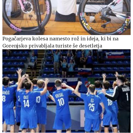
Pogačarjeva kolesa namesto rož in ideja, ki bi na
Gorenjsko privabljala turiste še desetletja