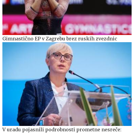
Gimnastično EP v Zagrebu brez ruskih zvezdnic
V uradu pojasnili podrobnosti prometne nesreče: