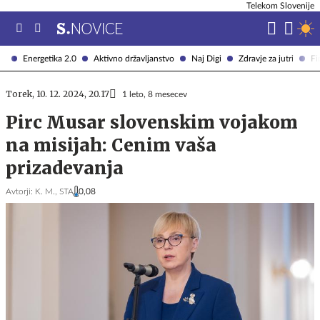
Telekom Slovenije
Energetika 2.0
Aktivno državljanstvo
Naj Digi
Zdravje za jutri
Fi
Torek, 10. 12. 2024, 20.17
1 leto, 8 mesecev
Pirc Musar slovenskim vojakom
na misijah: Cenim vaša
prizadevanja
Avtorji:
K. M.,
STA
0,08